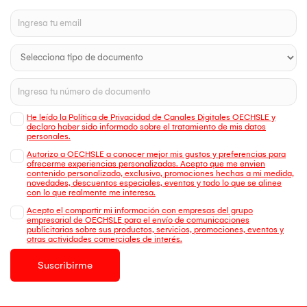
He leído la Política de Privacidad de Canales Digitales OECHSLE y
declaro haber sido informado sobre el tratamiento de mis datos
personales.
Autorizo a OECHSLE a conocer mejor mis gustos y preferencias para
ofrecerme experiencias personalizadas. Acepto que me envien
contenido personalizado, exclusivo, promociones hechas a mi medida,
novedades, descuentos especiales, eventos y todo lo que se alinee
con lo que realmente me interesa.
Acepto el compartir mi información con empresas del grupo
empresarial de OECHSLE para el envío de comunicaciones
publicitarias sobre sus productos, servicios, promociones, eventos y
otras actividades comerciales de interés.
Suscribirme