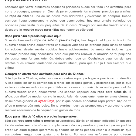
Sabemos que vestir a nuestras pequeñas princesas puede ser toda una aventura, pero
no te preocupes, porque en Oechsle.pe encontrarás las mejores prendas para niñas.
La
ropa de niña
es una de las cosas más adorables y divertidas de comprar. Desde
vestidos hasta pantalones y polos con estampados, hay una amplia variedad de
opciones para vestir a las pequeñas de la casa. Navega por nuestra tienda online y
descubre la
ropa de moda para niñas
que tenemos sólo aquí.
Ropa para niña a precio bajo sólo aquí:
Si estás buscando
ropa de niña a precios bajos
, has llegado al lugar indicado. En
nuestra tienda online encontrarás una amplia variedad de prendas para niñas de todas
las edades, desde recién nacidas hasta adolescentes. Lo mejor de todo es que
tenemos precios muy accesibles, para que puedas renovar el armario de tu pequeña
sin gastar una fortuna. Además, debes saber que en Oechsle.pe estamos siempre
atentos a las últimas tendencias de moda infantil, para que tu hija luzca siempre a la
última.
Compra en oferta ropa aesthetic para niña de 12 años:
Si tu hija tiene 12 años, sabemos que encontrar ropa que le guste puede ser un desafío.
A esa edad, las niñas comienzan a tener sus propios gustos y preferencias, por lo que
es importante escucharlas y permitirles expresarse a través de su estilo personal. En
nuestra tienda online, encontrarás una sección especial con
ropa para niñas de 12
años
, con diseños modernos y a la moda. Además, constantemente tenemos ofertas y
descuentos gracias al
Cyber Days
, por lo que podrás encontrar ropa para tu hija de 12
años a precios aún más bajos. No te pierdas nuestras promociones y aprovecha para
renovar el armario de tu pequeña sin gastar de más.
Ropa para niña de 10 años a precios insuperables:
¿Buscas
ropa para niñas a precios
insuperables? ¡Estás en el lugar indicado! En nuestra
tienda online encontrarás una amplia selección de prendas a precios que no podrás
creer. Sin duda alguna, queremos que todas las niñas puedan vestir a la moda sin que
sus padres tengan que gastar una fortuna. Por eso, nos esforzamos por ofrecer