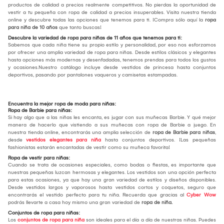
productos de calidad a precios realmente competitivos. No pierdas la oportunidad de
vestir a tu pequeña con ropa de calidad a precios insuperables. Visita nuestra tienda
online y descubre todas las opciones que tenemos para ti. ¡Compra sólo aquí la
ropa
para niña de 10 años
que tanto buscas!
Descubre la variedad de ropa para niñas de 11 años que tenemos para ti:
Sabemos que cada niña tiene su propio estilo y personalidad, por eso nos esforzamos
por ofrecer una amplia variedad de ropa para niñas. Desde estilos clásicos y elegantes
hasta opciones más modernas y desenfadadas, tenemos prendas para todos los gustos
y ocasiones.Nuestro catálogo incluye desde vestidos de princesa hasta conjuntos
deportivos, pasando por pantalones vaqueros y camisetas estampadas.
Encuentra la mejor ropa de moda para niñas:
Ropa de Barbie para niñas:
Si hay algo que a las niñas les encanta, es jugar con sus muñecas Barbie. Y qué mejor
manera de hacerlo que vistiendo a sus muñecas con ropa de Barbie a juego. En
nuestra tienda online, encontrarás una amplia selección de
ropa de Barbie para niñas
,
desde
vestidos elegantes para niña
hasta conjuntos deportivos. ¡Las pequeñas
fashionistas estarán encantadas de vestir como su muñeca favorita!
Ropa de vestir para niñas:
Cuando se trata de ocasiones especiales, como bodas o fiestas, es importante que
nuestras pequeñas luzcan hermosas y elegantes. Los vestidos son una opción perfecta
para estas ocasiones, ya que hay una gran variedad de estilos y diseños disponibles.
Desde vestidos largos y vaporosos hasta vestidos cortos y coquetos, seguro que
encontrarás el vestido perfecto para tu niña. Recuerda que gracias al
Cyber Wow
podrás llevarte a casa hoy mismo una gran variedad de
ropa de niña.
Conjuntos de ropa para niñas:
Los
conjuntos de ropa para niña
son ideales para el día a día de nuestras niñas. Puedes