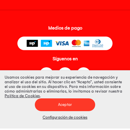
Medios de pago
Síguenos en
Usamos cookies para mejorar su experiencia de navegación y
analizar el uso del sitio. Al hacer clic en “Acepto”, usted consiente
el uso de cookies en su dispositivo. Para más información sobre
cómo administrarlas o eliminarlas, lo invitamos a revisar nuestra
Política de Cookies
.
Tienda 100% Segura
Aceptar
Tiendas Peruanas S.A. R.U.C. Nº 20493020618. Todos los derechos
reservados. Av. Aviación 2405 Piso 3, San Borja
Configuración de cookies
Precios disponibles solo en www.oechsle.pe. Precios online publicados
pueden incluir descuento adicional. Precios sujetos a variaciones sin
previo aviso. Productos sujetos a disponibilidad de stock