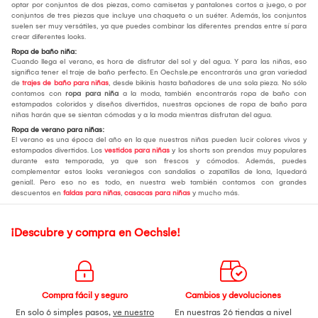
optar por conjuntos de dos piezas, como camisetas y pantalones cortos a juego, o por
conjuntos de tres piezas que incluye una chaqueta o un suéter. Además, los conjuntos
suelen ser muy versátiles, ya que puedes combinar las diferentes prendas entre sí para
crear diferentes looks.
Ropa de baño niña:
Cuando llega el verano, es hora de disfrutar del sol y del agua. Y para las niñas, eso
significa tener el traje de baño perfecto. En Oechsle.pe encontrarás una gran variedad
de
trajes de baño para niñas
, desde bikinis hasta bañadores de una sola pieza. No sólo
contamos con
ropa para niña
a la moda, también encontrarás ropa de baño con
estampados coloridos y diseños divertidos, nuestras opciones de ropa de baño para
niñas harán que se sientan cómodas y a la moda mientras disfrutan del agua.
Ropa de verano para niñas:
El verano es una época del año en la que nuestras niñas pueden lucir colores vivos y
estampados divertidos. Los
vestidos para niñas
y los shorts son prendas muy populares
durante esta temporada, ya que son frescos y cómodos. Además, puedes
complementar estos looks veraniegos con sandalias o zapatillas de lona, ¡quedará
genial!. Pero eso no es todo, en nuestra web también contamos con grandes
descuentos en
faldas para niñas
,
casacas para niñas
y mucho más.
¡Descubre y compra en Oechsle!
Compra fácil y seguro
Cambios y devoluciones
En solo 6 simples pasos,
ve nuestro
En nuestras 26 tiendas a nivel