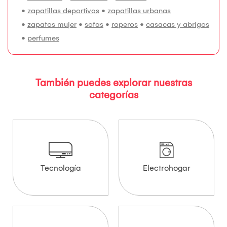
•
zapatillas deportivas
•
zapatillas urbanas
•
zapatos mujer
•
sofas
•
roperos
•
casacas y abrigos
•
perfumes
También puedes explorar nuestras
categorías
Tecnología
Electrohogar