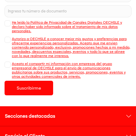
He leído la Política de Privacidad de Canales Digitales OECHSLE y
declaro haber sido informado sobre el tratamiento de mis datos
personales.
Autorizo a OECHSLE a conocer mejor mis gustos y preferencias para
ofrecerme experiencias personalizadas. Acepto que me envien
contenido personalizado, exclusivo, promociones hechas a mi medida,
novedades, descuentos especiales, eventos y todo lo que se alinee
con lo que realmente me interesa.
Acepto el compartir mi información con empresas del grupo
empresarial de OECHSLE para el envío de comunicaciones
publicitarias sobre sus productos, servicios, promociones, eventos y
otras actividades comerciales de interés.
Suscribirme
Secciones destacadas