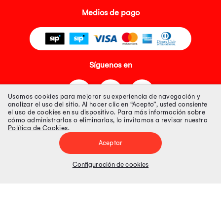
Medios de pago
Síguenos en
Usamos cookies para mejorar su experiencia de navegación y
analizar el uso del sitio. Al hacer clic en “Acepto”, usted consiente
el uso de cookies en su dispositivo. Para más información sobre
cómo administrarlas o eliminarlas, lo invitamos a revisar nuestra
Política de Cookies
.
Tienda 100% Segura
Aceptar
Tiendas Peruanas S.A. R.U.C. Nº 20493020618. Todos los derechos
reservados. Av. Aviación 2405 Piso 3, San Borja
Configuración de cookies
Precios disponibles solo en www.oechsle.pe. Precios online publicados
pueden incluir descuento adicional. Precios sujetos a variaciones sin
previo aviso. Productos sujetos a disponibilidad de stock
El Oficial de Protección de Datos Personales de Tiendas Peruanas S.A.
identificada con RUC No. 20493020618 es el señor Juan Diego Gavelan
Zegarra identificado con D.N.I. N° 45218133, cuyo correo corporativo de
contacto es
oficial.protecciondedatos@oechsle.pe