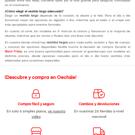
quedan entre dos tallas, conviene optar por la más grande para asegurar comodidad
en el movimiento.
¿Cómo elegir el vestido largo adecuado?
Elegir un
vestido largo
depende de la ocasión, la silueta y la tela. Para el día a día
funcionan mejor las opciones en algodón o lino, mientras que el satén o el crepe son
más apropiados para eventos formales.
En cuanto al corte, los modelos en A marcan la cintura y favorecen a la mayoría de
siluetas, mientras que los rectos o fluidos dan una línea más discreta.
En nuestra tienda virtual hay
vestidos largos
para cada estilo, ocasión y tipo de cuerpo,
y conocer las opciones disponibles facilita mucho la decisión de compra. Durante el
Black Friday
, es una buena oportunidad para renovar el guardarropa con modelos en
distintos precios, desde opciones casuales para el día a día hasta vestidos más
elaborados para ocasiones especiales.
¡Descubre y compra en Oechsle!
Compra fácil y seguro
Cambios y devoluciones
En solo 6 simples pasos,
ve nuestro
En nuestras 26 tiendas a nivel
video
nacional