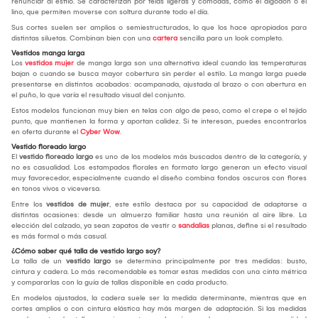
renunciar al estilo. Se caracterizan por telas ligeras y cómodas, como el algodón o el
lino, que permiten moverse con soltura durante todo el día.
Sus cortes suelen ser amplios o semiestructurados, lo que los hace apropiados para
distintas siluetas. Combinan bien con una
cartera
sencilla para un look completo.
Vestidos manga larga
Los
vestidos mujer
de manga larga son una alternativa ideal cuando las temperaturas
bajan o cuando se busca mayor cobertura sin perder el estilo. La manga larga puede
presentarse en distintos acabados: acampanada, ajustada al brazo o con abertura en
el puño, lo que varía el resultado visual del conjunto.
Estos modelos funcionan muy bien en telas con algo de peso, como el crepe o el tejido
punto, que mantienen la forma y aportan calidez. Si te interesan, puedes encontrarlos
en oferta durante el
Cyber Wow
.
Vestido floreado largo
El
vestido floreado largo
es uno de los modelos más buscados dentro de la categoría, y
no es casualidad. Los estampados florales en formato largo generan un efecto visual
muy favorecedor, especialmente cuando el diseño combina fondos oscuros con flores
en tonos vivos o viceversa.
Entre los
vestidos de mujer
, este estilo destaca por su capacidad de adaptarse a
distintas ocasiones: desde un almuerzo familiar hasta una reunión al aire libre. La
elección del calzado, ya sean zapatos de vestir o
sandalias
planas, define si el resultado
es más formal o más casual.
¿Cómo saber qué talla de vestido largo soy?
La talla de un
vestido largo
se determina principalmente por tres medidas: busto,
cintura y cadera. Lo más recomendable es tomar estas medidas con una cinta métrica
y compararlas con la guía de tallas disponible en cada producto.
En modelos ajustados, la cadera suele ser la medida determinante, mientras que en
cortes amplios o con cintura elástica hay más margen de adaptación. Si las medidas