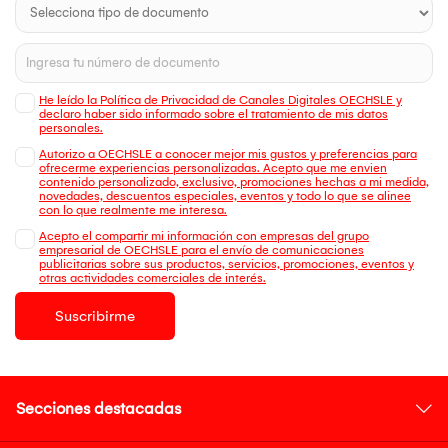
He leído la Política de Privacidad de Canales Digitales OECHSLE y
declaro haber sido informado sobre el tratamiento de mis datos
personales.
Autorizo a OECHSLE a conocer mejor mis gustos y preferencias para
ofrecerme experiencias personalizadas. Acepto que me envien
contenido personalizado, exclusivo, promociones hechas a mi medida,
novedades, descuentos especiales, eventos y todo lo que se alinee
con lo que realmente me interesa.
Acepto el compartir mi información con empresas del grupo
empresarial de OECHSLE para el envío de comunicaciones
publicitarias sobre sus productos, servicios, promociones, eventos y
otras actividades comerciales de interés.
Suscribirme
Secciones destacadas