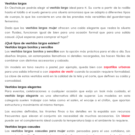
Vestidos largos
En Oechsle.pe podrás elegir el
vestido largo
ideal para ti. Su corte a partir de la rodilla
hasta el tobillo o el suelo genera una silueta armoniosa que se adapta a diferentes tipos
de cuerpo, lo que los convierte en una de las prendas más versátiles del guardarropa
femenino.
Dado que los
vestidos largos mujer
ofrecen una caída elegante que realza la silueta
con fluidez, funcionan igual de bien para una ocasión formal que para una salida
casual. ¿Qué esperas para comprar el tuyo?
¿Qué tipos de vestidos largos existen?
Vestidos largos bonitos y sencillos
Los
vestidos largos bonitos y sencillos
son la opción más práctica para el día a día. Sus
diseños limpios, sin estampados llamativos ni detalles recargados, los hacen fáciles de
combinar con distintos accesorios y calzado.
Un modelo en tono neutro o pastel, por ejemplo, queda bien con
zapatillas urbanas
para una salida informal o con
zapatos de vestir
cuando la ocasión requiere formalidad.
La clave de estos vestidos está en la calidad de la tela y el corte, que definen su caída y
comodidad.
Vestidos largos elegantes
Para eventos, celebraciones o cualquier ocasión que exija un look más cuidado, el
vestido largo elegante
es una alternativa difícil de superar. Los modelos en esta
categoría suelen trabajar con telas como el satén, el encaje o el chifón, que aportan
estructura y movimiento al mismo tiempo.
Los escotes definidos, los tirantes finos o los detalles en la espalda son recursos
frecuentes que elevan el conjunto sin necesidad de muchos accesorios. Un
blazer
puede ser el complemento ideal cuando la temperatura baja o el ambiente lo requiere.
Vestidos largos casuales
Los
vestidos largos casuales para mujer
están pensados para el uso cotidiano, sin