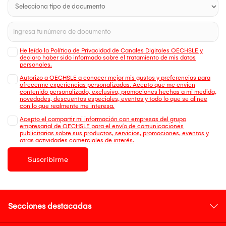
He leído la Política de Privacidad de Canales Digitales OECHSLE y
declaro haber sido informado sobre el tratamiento de mis datos
personales.
Autorizo a OECHSLE a conocer mejor mis gustos y preferencias para
ofrecerme experiencias personalizadas. Acepto que me envien
contenido personalizado, exclusivo, promociones hechas a mi medida,
novedades, descuentos especiales, eventos y todo lo que se alinee
con lo que realmente me interesa.
Acepto el compartir mi información con empresas del grupo
empresarial de OECHSLE para el envío de comunicaciones
publicitarias sobre sus productos, servicios, promociones, eventos y
otras actividades comerciales de interés.
Suscribirme
Secciones destacadas