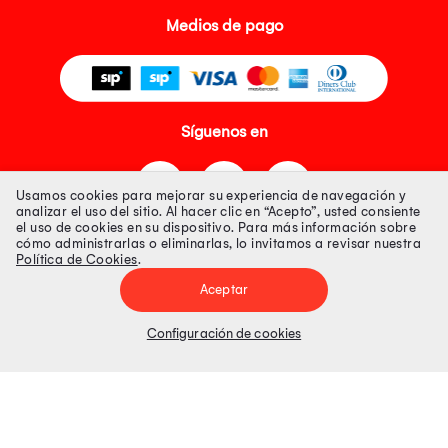
Medios de pago
Síguenos en
Usamos cookies para mejorar su experiencia de navegación y
analizar el uso del sitio. Al hacer clic en “Acepto”, usted consiente
el uso de cookies en su dispositivo. Para más información sobre
cómo administrarlas o eliminarlas, lo invitamos a revisar nuestra
Política de Cookies
.
Tienda 100% Segura
Aceptar
Tiendas Peruanas S.A. R.U.C. Nº 20493020618. Todos los derechos
reservados. Av. Aviación 2405 Piso 3, San Borja
Configuración de cookies
Precios disponibles solo en www.oechsle.pe. Precios online publicados
pueden incluir descuento adicional. Precios sujetos a variaciones sin
previo aviso. Productos sujetos a disponibilidad de stock
El Oficial de Protección de Datos Personales de Tiendas Peruanas S.A.
identificada con RUC No. 20493020618 es el señor Juan Diego Gavelan
Zegarra identificado con D.N.I. N° 45218133, cuyo correo corporativo de
contacto es
oficial.protecciondedatos@oechsle.pe