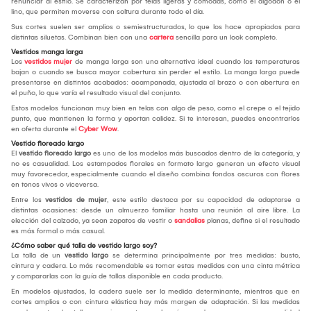
renunciar al estilo. Se caracterizan por telas ligeras y cómodas, como el algodón o el
lino, que permiten moverse con soltura durante todo el día.
Sus cortes suelen ser amplios o semiestructurados, lo que los hace apropiados para
distintas siluetas. Combinan bien con una
cartera
sencilla para un look completo.
Vestidos manga larga
Los
vestidos mujer
de manga larga son una alternativa ideal cuando las temperaturas
bajan o cuando se busca mayor cobertura sin perder el estilo. La manga larga puede
presentarse en distintos acabados: acampanada, ajustada al brazo o con abertura en
el puño, lo que varía el resultado visual del conjunto.
Estos modelos funcionan muy bien en telas con algo de peso, como el crepe o el tejido
punto, que mantienen la forma y aportan calidez. Si te interesan, puedes encontrarlos
en oferta durante el
Cyber Wow
.
Vestido floreado largo
El
vestido floreado largo
es uno de los modelos más buscados dentro de la categoría, y
no es casualidad. Los estampados florales en formato largo generan un efecto visual
muy favorecedor, especialmente cuando el diseño combina fondos oscuros con flores
en tonos vivos o viceversa.
Entre los
vestidos de mujer
, este estilo destaca por su capacidad de adaptarse a
distintas ocasiones: desde un almuerzo familiar hasta una reunión al aire libre. La
elección del calzado, ya sean zapatos de vestir o
sandalias
planas, define si el resultado
es más formal o más casual.
¿Cómo saber qué talla de vestido largo soy?
La talla de un
vestido largo
se determina principalmente por tres medidas: busto,
cintura y cadera. Lo más recomendable es tomar estas medidas con una cinta métrica
y compararlas con la guía de tallas disponible en cada producto.
En modelos ajustados, la cadera suele ser la medida determinante, mientras que en
cortes amplios o con cintura elástica hay más margen de adaptación. Si las medidas