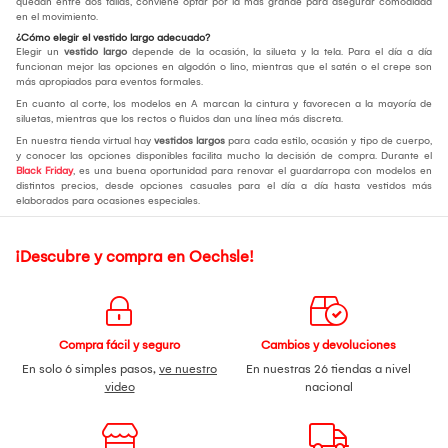
quedan entre dos tallas, conviene optar por la más grande para asegurar comodidad
en el movimiento.
¿Cómo elegir el vestido largo adecuado?
Elegir un
vestido largo
depende de la ocasión, la silueta y la tela. Para el día a día
funcionan mejor las opciones en algodón o lino, mientras que el satén o el crepe son
más apropiados para eventos formales.
En cuanto al corte, los modelos en A marcan la cintura y favorecen a la mayoría de
siluetas, mientras que los rectos o fluidos dan una línea más discreta.
En nuestra tienda virtual hay
vestidos largos
para cada estilo, ocasión y tipo de cuerpo,
y conocer las opciones disponibles facilita mucho la decisión de compra. Durante el
Black Friday
, es una buena oportunidad para renovar el guardarropa con modelos en
distintos precios, desde opciones casuales para el día a día hasta vestidos más
elaborados para ocasiones especiales.
¡Descubre y compra en Oechsle!
Compra fácil y seguro
Cambios y devoluciones
En solo 6 simples pasos,
ve nuestro
En nuestras 26 tiendas a nivel
video
nacional