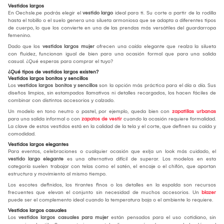
Vestidos largos
En Oechsle.pe podrás elegir el
vestido largo
ideal para ti. Su corte a partir de la rodilla
hasta el tobillo o el suelo genera una silueta armoniosa que se adapta a diferentes tipos
de cuerpo, lo que los convierte en una de las prendas más versátiles del guardarropa
femenino.
Dado que los
vestidos largos mujer
ofrecen una caída elegante que realza la silueta
con fluidez, funcionan igual de bien para una ocasión formal que para una salida
casual. ¿Qué esperas para comprar el tuyo?
¿Qué tipos de vestidos largos existen?
Vestidos largos bonitos y sencillos
Los
vestidos largos bonitos y sencillos
son la opción más práctica para el día a día. Sus
diseños limpios, sin estampados llamativos ni detalles recargados, los hacen fáciles de
combinar con distintos accesorios y calzado.
Un modelo en tono neutro o pastel, por ejemplo, queda bien con
zapatillas urbanas
para una salida informal o con
zapatos de vestir
cuando la ocasión requiere formalidad.
La clave de estos vestidos está en la calidad de la tela y el corte, que definen su caída y
comodidad.
Vestidos largos elegantes
Para eventos, celebraciones o cualquier ocasión que exija un look más cuidado, el
vestido largo elegante
es una alternativa difícil de superar. Los modelos en esta
categoría suelen trabajar con telas como el satén, el encaje o el chifón, que aportan
estructura y movimiento al mismo tiempo.
Los escotes definidos, los tirantes finos o los detalles en la espalda son recursos
frecuentes que elevan el conjunto sin necesidad de muchos accesorios. Un
blazer
puede ser el complemento ideal cuando la temperatura baja o el ambiente lo requiere.
Vestidos largos casuales
Los
vestidos largos casuales para mujer
están pensados para el uso cotidiano, sin