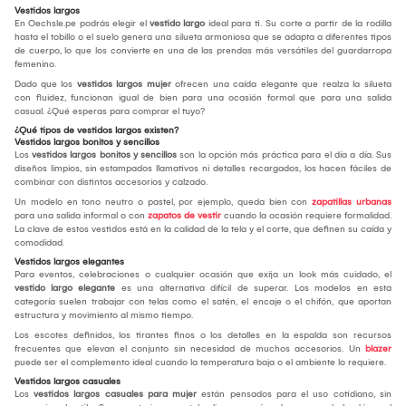
Vestidos largos
En Oechsle.pe podrás elegir el
vestido largo
ideal para ti. Su corte a partir de la rodilla
hasta el tobillo o el suelo genera una silueta armoniosa que se adapta a diferentes tipos
de cuerpo, lo que los convierte en una de las prendas más versátiles del guardarropa
femenino.
Dado que los
vestidos largos mujer
ofrecen una caída elegante que realza la silueta
con fluidez, funcionan igual de bien para una ocasión formal que para una salida
casual. ¿Qué esperas para comprar el tuyo?
¿Qué tipos de vestidos largos existen?
Vestidos largos bonitos y sencillos
Los
vestidos largos bonitos y sencillos
son la opción más práctica para el día a día. Sus
diseños limpios, sin estampados llamativos ni detalles recargados, los hacen fáciles de
combinar con distintos accesorios y calzado.
Un modelo en tono neutro o pastel, por ejemplo, queda bien con
zapatillas urbanas
para una salida informal o con
zapatos de vestir
cuando la ocasión requiere formalidad.
La clave de estos vestidos está en la calidad de la tela y el corte, que definen su caída y
comodidad.
Vestidos largos elegantes
Para eventos, celebraciones o cualquier ocasión que exija un look más cuidado, el
vestido largo elegante
es una alternativa difícil de superar. Los modelos en esta
categoría suelen trabajar con telas como el satén, el encaje o el chifón, que aportan
estructura y movimiento al mismo tiempo.
Los escotes definidos, los tirantes finos o los detalles en la espalda son recursos
frecuentes que elevan el conjunto sin necesidad de muchos accesorios. Un
blazer
puede ser el complemento ideal cuando la temperatura baja o el ambiente lo requiere.
Vestidos largos casuales
Los
vestidos largos casuales para mujer
están pensados para el uso cotidiano, sin