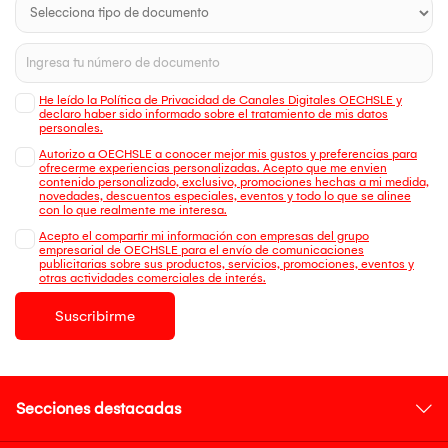
He leído la Política de Privacidad de Canales Digitales OECHSLE y
declaro haber sido informado sobre el tratamiento de mis datos
personales.
Autorizo a OECHSLE a conocer mejor mis gustos y preferencias para
ofrecerme experiencias personalizadas. Acepto que me envien
contenido personalizado, exclusivo, promociones hechas a mi medida,
novedades, descuentos especiales, eventos y todo lo que se alinee
con lo que realmente me interesa.
Acepto el compartir mi información con empresas del grupo
empresarial de OECHSLE para el envío de comunicaciones
publicitarias sobre sus productos, servicios, promociones, eventos y
otras actividades comerciales de interés.
Suscribirme
Secciones destacadas