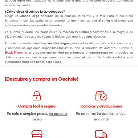
quedan entre dos tallas, conviene optar por la más grande para asegurar comodidad
en el movimiento.
¿Cómo elegir el vestido largo adecuado?
Elegir un
vestido largo
depende de la ocasión, la silueta y la tela. Para el día a día
funcionan mejor las opciones en algodón o lino, mientras que el satén o el crepe son
más apropiados para eventos formales.
En cuanto al corte, los modelos en A marcan la cintura y favorecen a la mayoría de
siluetas, mientras que los rectos o fluidos dan una línea más discreta.
En nuestra tienda virtual hay
vestidos largos
para cada estilo, ocasión y tipo de cuerpo,
y conocer las opciones disponibles facilita mucho la decisión de compra. Durante el
Black Friday
, es una buena oportunidad para renovar el guardarropa con modelos en
distintos precios, desde opciones casuales para el día a día hasta vestidos más
elaborados para ocasiones especiales.
¡Descubre y compra en Oechsle!
Compra fácil y seguro
Cambios y devoluciones
En solo 6 simples pasos,
ve nuestro
En nuestras 26 tiendas a nivel
video
nacional