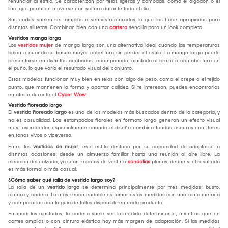
renunciar al estilo. Se caracterizan por telas ligeras y cómodas, como el algodón o el
lino, que permiten moverse con soltura durante todo el día.
Sus cortes suelen ser amplios o semiestructurados, lo que los hace apropiados para
distintas siluetas. Combinan bien con una
cartera
sencilla para un look completo.
Vestidos manga larga
Los
vestidos mujer
de manga larga son una alternativa ideal cuando las temperaturas
bajan o cuando se busca mayor cobertura sin perder el estilo. La manga larga puede
presentarse en distintos acabados: acampanada, ajustada al brazo o con abertura en
el puño, lo que varía el resultado visual del conjunto.
Estos modelos funcionan muy bien en telas con algo de peso, como el crepe o el tejido
punto, que mantienen la forma y aportan calidez. Si te interesan, puedes encontrarlos
en oferta durante el
Cyber Wow
.
Vestido floreado largo
El
vestido floreado largo
es uno de los modelos más buscados dentro de la categoría, y
no es casualidad. Los estampados florales en formato largo generan un efecto visual
muy favorecedor, especialmente cuando el diseño combina fondos oscuros con flores
en tonos vivos o viceversa.
Entre los
vestidos de mujer
, este estilo destaca por su capacidad de adaptarse a
distintas ocasiones: desde un almuerzo familiar hasta una reunión al aire libre. La
elección del calzado, ya sean zapatos de vestir o
sandalias
planas, define si el resultado
es más formal o más casual.
¿Cómo saber qué talla de vestido largo soy?
La talla de un
vestido largo
se determina principalmente por tres medidas: busto,
cintura y cadera. Lo más recomendable es tomar estas medidas con una cinta métrica
y compararlas con la guía de tallas disponible en cada producto.
En modelos ajustados, la cadera suele ser la medida determinante, mientras que en
cortes amplios o con cintura elástica hay más margen de adaptación. Si las medidas