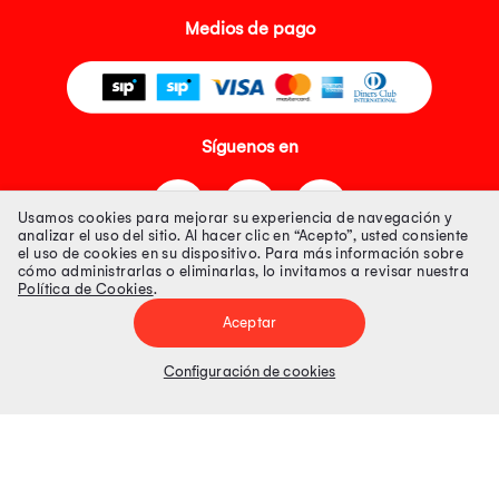
Medios de pago
Síguenos en
Usamos cookies para mejorar su experiencia de navegación y
analizar el uso del sitio. Al hacer clic en “Acepto”, usted consiente
el uso de cookies en su dispositivo. Para más información sobre
cómo administrarlas o eliminarlas, lo invitamos a revisar nuestra
Política de Cookies
.
Tienda 100% Segura
Aceptar
Tiendas Peruanas S.A. R.U.C. Nº 20493020618. Todos los derechos
reservados. Av. Aviación 2405 Piso 3, San Borja
Configuración de cookies
Precios disponibles solo en www.oechsle.pe. Precios online publicados
pueden incluir descuento adicional. Precios sujetos a variaciones sin
previo aviso. Productos sujetos a disponibilidad de stock
El Oficial de Protección de Datos Personales de Tiendas Peruanas S.A.
identificada con RUC No. 20493020618 es el señor Juan Diego Gavelan
Zegarra identificado con D.N.I. N° 45218133, cuyo correo corporativo de
contacto es
oficial.protecciondedatos@oechsle.pe