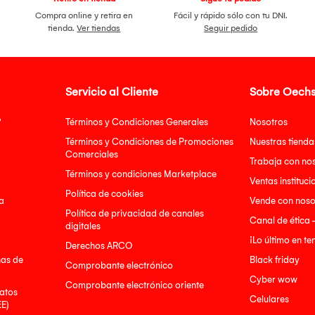
Compra online y retira en
Fácil y rápido sólo con tu DNI.
tienda.
Ver tiendas
Seguir pedido
Servicio al Cliente
Sobre Oechs
?
Términos y Condiciones Generales
Nosotros
Términos y Condiciones de Promociones
Nuestras tienda
Comerciales
Trabaja con no
Términos y condiciones Marketplace
Ventas instituci
Política de cookies
a
Vende con noso
Política de privacidad de canales
Canal de ética 
digitales
¡Lo último en t
Derechos ARCO
nas de
Black friday
Comprobante electrónico
Cyber wow
Comprobante electrónico oriente
atos
Celulares
EE)