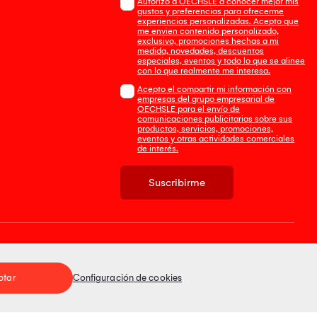
Autorizo a OECHSLE a conocer mejor mis
gustos y preferencias para ofrecerme
experiencias personalizadas. Acepto que
me envien contenido personalizado,
exclusivo, promociones hechas a mi
medida, novedades, descuentos
especiales, eventos y todo lo que se alinee
con lo que realmente me interesa.
Acepto el compartir mi información con
empresas del grupo empresarial de
OECHSLE para el envío de
comunicaciones publicitarias sobre sus
productos, servicios, promociones,
eventos y otras actividades comerciales
de interés.
Suscribirme
Tienda 100% Segura
ptar
Configuración de cookies