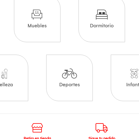
Muebles
Dormitorio
elleza
Deportes
Infant
Retiro en tienda
Sigue tu pedido