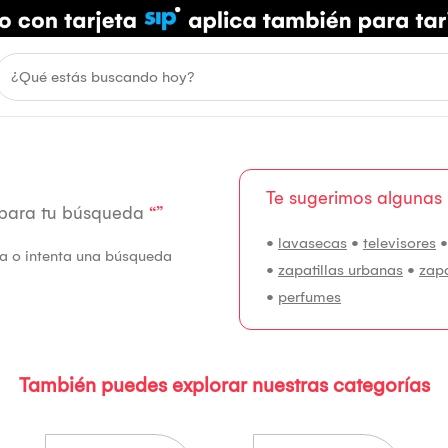
Te sugerimos algunas
 para tu búsqueda
“”
•
lavasecas
•
televisores
fía o intenta una búsqueda
•
zapatillas urbanas
•
zap
•
perfumes
También puedes explorar nuestras categorías