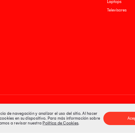
Laptops
Televisores
Medios de pago
a de navegación y analizar el uso del sitio. Al hacer
e cookies en su dispositivo. Para más información sobre
Ace
itamos a revisar nuestra
Política de Cookies
.