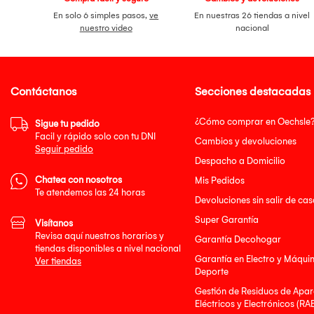
En solo 6 simples pasos,
ve
En nuestras 26 tiendas a nivel
nuestro video
nacional
Contáctanos
Secciones destacadas
¿Cómo comprar en Oechsle
Sigue tu pedido
Facil y rápido solo con tu DNI
Cambios y devoluciones
Seguir pedido
Despacho a Domicilio
Chatea con nosotros
Mis Pedidos
Te atendemos las 24 horas
Devoluciones sin salir de cas
Super Garantía
Visítanos
Revisa aquí nuestros horarios y
Garantía Decohogar
tiendas disponibles a nivel nacional
Garantía en Electro y Máqui
Ver tiendas
Deporte
Gestión de Residuos de Apar
Eléctricos y Electrónicos (RA