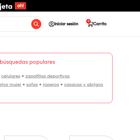
0
Iniciar sesión
Carrito
 búsquedas populares
•
celulares
•
zapatillas deportivas
atos mujer
•
sofas
•
roperos
•
casacas y abrigos