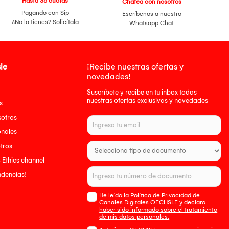
Hasta 36 cuotas
Chatea con nosotros
Pagando con Sip
Escríbenos a nuestro
¿No la tienes?
Solicítala
Whatsapp Chat
le
¡Recibe nuestras ofertas y
novedades!
Suscríbete y recibe en tu inbox todas
nuestras ofertas exclusivas y novedades
s
sotros
onales
tros
- Ethics channel
endencias!
He leído la Política de Privacidad de
Canales Digitales OECHSLE y declaro
haber sido informado sobre el tratamiento
de mis datos personales.