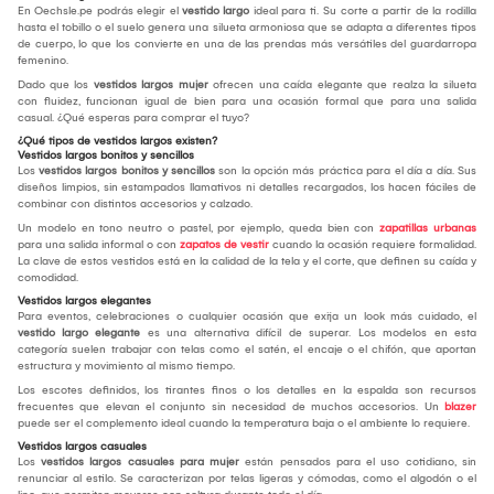
En Oechsle.pe podrás elegir el
vestido largo
ideal para ti. Su corte a partir de la rodilla
hasta el tobillo o el suelo genera una silueta armoniosa que se adapta a diferentes tipos
de cuerpo, lo que los convierte en una de las prendas más versátiles del guardarropa
femenino.
Dado que los
vestidos largos mujer
ofrecen una caída elegante que realza la silueta
con fluidez, funcionan igual de bien para una ocasión formal que para una salida
casual. ¿Qué esperas para comprar el tuyo?
¿Qué tipos de vestidos largos existen?
Vestidos largos bonitos y sencillos
Los
vestidos largos bonitos y sencillos
son la opción más práctica para el día a día. Sus
diseños limpios, sin estampados llamativos ni detalles recargados, los hacen fáciles de
combinar con distintos accesorios y calzado.
Un modelo en tono neutro o pastel, por ejemplo, queda bien con
zapatillas urbanas
para una salida informal o con
zapatos de vestir
cuando la ocasión requiere formalidad.
La clave de estos vestidos está en la calidad de la tela y el corte, que definen su caída y
comodidad.
Vestidos largos elegantes
Para eventos, celebraciones o cualquier ocasión que exija un look más cuidado, el
vestido largo elegante
es una alternativa difícil de superar. Los modelos en esta
categoría suelen trabajar con telas como el satén, el encaje o el chifón, que aportan
estructura y movimiento al mismo tiempo.
Los escotes definidos, los tirantes finos o los detalles en la espalda son recursos
frecuentes que elevan el conjunto sin necesidad de muchos accesorios. Un
blazer
puede ser el complemento ideal cuando la temperatura baja o el ambiente lo requiere.
Vestidos largos casuales
Los
vestidos largos casuales para mujer
están pensados para el uso cotidiano, sin
renunciar al estilo. Se caracterizan por telas ligeras y cómodas, como el algodón o el