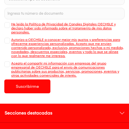
He leído la Política de Privacidad de Canales Digitales OECHSLE y
declaro haber sido informado sobre el tratamiento de mis datos
personales.
Autorizo a OECHSLE a conocer mejor mis gustos y preferencias para
ofrecerme experiencias personalizadas. Acepto que me envien
contenido personalizado, exclusivo, promociones hechas a mi medida,
novedades, descuentos especiales, eventos y todo lo que se alinee
con lo que realmente me interesa.
Acepto el compartir mi información con empresas del grupo
empresarial de OECHSLE para el envío de comunicaciones
publicitarias sobre sus productos, servicios, promociones, eventos y
otras actividades comerciales de interés.
Suscribirme
Secciones destacadas