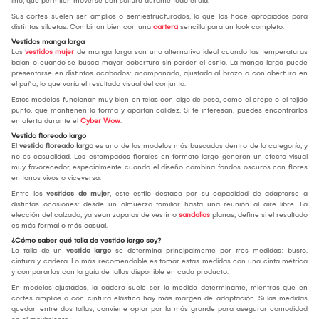
lino, que permiten moverse con soltura durante todo el día.
Sus cortes suelen ser amplios o semiestructurados, lo que los hace apropiados para
distintas siluetas. Combinan bien con una
cartera
sencilla para un look completo.
Vestidos manga larga
Los
vestidos mujer
de manga larga son una alternativa ideal cuando las temperaturas
bajan o cuando se busca mayor cobertura sin perder el estilo. La manga larga puede
presentarse en distintos acabados: acampanada, ajustada al brazo o con abertura en
el puño, lo que varía el resultado visual del conjunto.
Estos modelos funcionan muy bien en telas con algo de peso, como el crepe o el tejido
punto, que mantienen la forma y aportan calidez. Si te interesan, puedes encontrarlos
en oferta durante el
Cyber Wow
.
Vestido floreado largo
El
vestido floreado largo
es uno de los modelos más buscados dentro de la categoría, y
no es casualidad. Los estampados florales en formato largo generan un efecto visual
muy favorecedor, especialmente cuando el diseño combina fondos oscuros con flores
en tonos vivos o viceversa.
Entre los
vestidos de mujer
, este estilo destaca por su capacidad de adaptarse a
distintas ocasiones: desde un almuerzo familiar hasta una reunión al aire libre. La
elección del calzado, ya sean zapatos de vestir o
sandalias
planas, define si el resultado
es más formal o más casual.
¿Cómo saber qué talla de vestido largo soy?
La talla de un
vestido largo
se determina principalmente por tres medidas: busto,
cintura y cadera. Lo más recomendable es tomar estas medidas con una cinta métrica
y compararlas con la guía de tallas disponible en cada producto.
En modelos ajustados, la cadera suele ser la medida determinante, mientras que en
cortes amplios o con cintura elástica hay más margen de adaptación. Si las medidas
quedan entre dos tallas, conviene optar por la más grande para asegurar comodidad