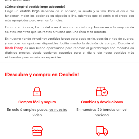
en el movimiento.
¿Cómo elegir el vestido largo adecuado?
Elegir un
vestido largo
depende de la ocasión, la silueta y la tela. Para el día a día
funcionan mejor las opciones en algodón o lino, mientras que el satén o el crepe son
más apropiados para eventos formales.
En cuanto al corte, los modelos en A marcan la cintura y favorecen a la mayoría de
siluetas, mientras que los rectos o fluidos dan una línea más discreta.
En nuestra tienda virtual hay
vestidos largos
para cada estilo, ocasión y tipo de cuerpo,
y conocer las opciones disponibles facilita mucho la decisión de compra. Durante el
Black Friday
, es una buena oportunidad para renovar el guardarropa con modelos en
distintos precios, desde opciones casuales para el día a día hasta vestidos más
elaborados para ocasiones especiales.
¡Descubre y compra en Oechsle!
Compra fácil y seguro
Cambios y devoluciones
En solo 6 simples pasos,
ve nuestro
En nuestras 26 tiendas a nivel
video
nacional