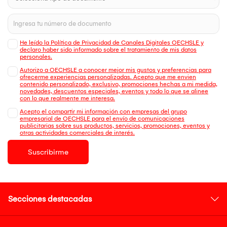
He leído la Política de Privacidad de Canales Digitales OECHSLE y
declaro haber sido informado sobre el tratamiento de mis datos
personales.
Autorizo a OECHSLE a conocer mejor mis gustos y preferencias para
ofrecerme experiencias personalizadas. Acepto que me envien
contenido personalizado, exclusivo, promociones hechas a mi medida,
novedades, descuentos especiales, eventos y todo lo que se alinee
con lo que realmente me interesa.
Acepto el compartir mi información con empresas del grupo
empresarial de OECHSLE para el envío de comunicaciones
publicitarias sobre sus productos, servicios, promociones, eventos y
otras actividades comerciales de interés.
Suscribirme
Secciones destacadas