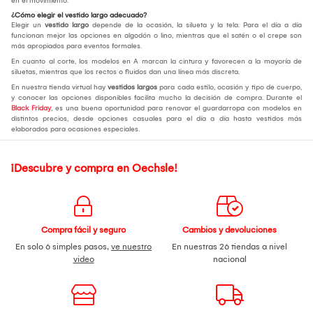
en el movimiento.
¿Cómo elegir el vestido largo adecuado?
Elegir un
vestido largo
depende de la ocasión, la silueta y la tela. Para el día a día
funcionan mejor las opciones en algodón o lino, mientras que el satén o el crepe son
más apropiados para eventos formales.
En cuanto al corte, los modelos en A marcan la cintura y favorecen a la mayoría de
siluetas, mientras que los rectos o fluidos dan una línea más discreta.
En nuestra tienda virtual hay
vestidos largos
para cada estilo, ocasión y tipo de cuerpo,
y conocer las opciones disponibles facilita mucho la decisión de compra. Durante el
Black Friday
, es una buena oportunidad para renovar el guardarropa con modelos en
distintos precios, desde opciones casuales para el día a día hasta vestidos más
elaborados para ocasiones especiales.
¡Descubre y compra en Oechsle!
Compra fácil y seguro
Cambios y devoluciones
En solo 6 simples pasos,
ve nuestro
En nuestras 26 tiendas a nivel
video
nacional