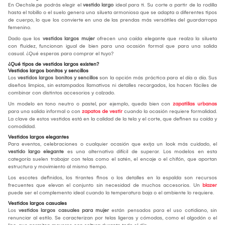
En Oechsle.pe podrás elegir el
vestido largo
ideal para ti. Su corte a partir de la rodilla
hasta el tobillo o el suelo genera una silueta armoniosa que se adapta a diferentes tipos
de cuerpo, lo que los convierte en una de las prendas más versátiles del guardarropa
femenino.
Dado que los
vestidos largos mujer
ofrecen una caída elegante que realza la silueta
con fluidez, funcionan igual de bien para una ocasión formal que para una salida
casual. ¿Qué esperas para comprar el tuyo?
¿Qué tipos de vestidos largos existen?
Vestidos largos bonitos y sencillos
Los
vestidos largos bonitos y sencillos
son la opción más práctica para el día a día. Sus
diseños limpios, sin estampados llamativos ni detalles recargados, los hacen fáciles de
combinar con distintos accesorios y calzado.
Un modelo en tono neutro o pastel, por ejemplo, queda bien con
zapatillas urbanas
para una salida informal o con
zapatos de vestir
cuando la ocasión requiere formalidad.
La clave de estos vestidos está en la calidad de la tela y el corte, que definen su caída y
comodidad.
Vestidos largos elegantes
Para eventos, celebraciones o cualquier ocasión que exija un look más cuidado, el
vestido largo elegante
es una alternativa difícil de superar. Los modelos en esta
categoría suelen trabajar con telas como el satén, el encaje o el chifón, que aportan
estructura y movimiento al mismo tiempo.
Los escotes definidos, los tirantes finos o los detalles en la espalda son recursos
frecuentes que elevan el conjunto sin necesidad de muchos accesorios. Un
blazer
puede ser el complemento ideal cuando la temperatura baja o el ambiente lo requiere.
Vestidos largos casuales
Los
vestidos largos casuales para mujer
están pensados para el uso cotidiano, sin
renunciar al estilo. Se caracterizan por telas ligeras y cómodas, como el algodón o el