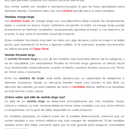
lino, que permiten moverse con soltura durante todo el día.
Sus cortes suelen ser amplios o semiestructurados, lo que los hace apropiados para
distintas siluetas. Combinan bien con una
cartera
sencilla para un look completo.
Vestidos manga larga
Los
vestidos mujer
de manga larga son una alternativa ideal cuando las temperaturas
bajan o cuando se busca mayor cobertura sin perder el estilo. La manga larga puede
presentarse en distintos acabados: acampanada, ajustada al brazo o con abertura en
el puño, lo que varía el resultado visual del conjunto.
Estos modelos funcionan muy bien en telas con algo de peso, como el crepe o el tejido
punto, que mantienen la forma y aportan calidez. Si te interesan, puedes encontrarlos
en oferta durante el
Cyber Wow
.
Vestido floreado largo
El
vestido floreado largo
es uno de los modelos más buscados dentro de la categoría, y
no es casualidad. Los estampados florales en formato largo generan un efecto visual
muy favorecedor, especialmente cuando el diseño combina fondos oscuros con flores
en tonos vivos o viceversa.
Entre los
vestidos de mujer
, este estilo destaca por su capacidad de adaptarse a
distintas ocasiones: desde un almuerzo familiar hasta una reunión al aire libre. La
elección del calzado, ya sean zapatos de vestir o
sandalias
planas, define si el resultado
es más formal o más casual.
¿Cómo saber qué talla de vestido largo soy?
La talla de un
vestido largo
se determina principalmente por tres medidas: busto,
cintura y cadera. Lo más recomendable es tomar estas medidas con una cinta métrica
y compararlas con la guía de tallas disponible en cada producto.
En modelos ajustados, la cadera suele ser la medida determinante, mientras que en
cortes amplios o con cintura elástica hay más margen de adaptación. Si las medidas
quedan entre dos tallas, conviene optar por la más grande para asegurar comodidad