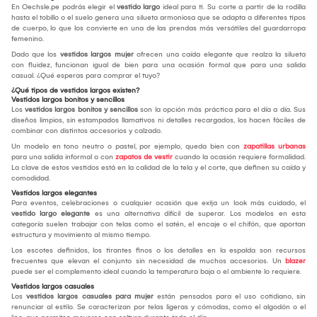
En Oechsle.pe podrás elegir el
vestido largo
ideal para ti. Su corte a partir de la rodilla
hasta el tobillo o el suelo genera una silueta armoniosa que se adapta a diferentes tipos
de cuerpo, lo que los convierte en una de las prendas más versátiles del guardarropa
femenino.
Dado que los
vestidos largos mujer
ofrecen una caída elegante que realza la silueta
con fluidez, funcionan igual de bien para una ocasión formal que para una salida
casual. ¿Qué esperas para comprar el tuyo?
¿Qué tipos de vestidos largos existen?
Vestidos largos bonitos y sencillos
Los
vestidos largos bonitos y sencillos
son la opción más práctica para el día a día. Sus
diseños limpios, sin estampados llamativos ni detalles recargados, los hacen fáciles de
combinar con distintos accesorios y calzado.
Un modelo en tono neutro o pastel, por ejemplo, queda bien con
zapatillas urbanas
para una salida informal o con
zapatos de vestir
cuando la ocasión requiere formalidad.
La clave de estos vestidos está en la calidad de la tela y el corte, que definen su caída y
comodidad.
Vestidos largos elegantes
Para eventos, celebraciones o cualquier ocasión que exija un look más cuidado, el
vestido largo elegante
es una alternativa difícil de superar. Los modelos en esta
categoría suelen trabajar con telas como el satén, el encaje o el chifón, que aportan
estructura y movimiento al mismo tiempo.
Los escotes definidos, los tirantes finos o los detalles en la espalda son recursos
frecuentes que elevan el conjunto sin necesidad de muchos accesorios. Un
blazer
puede ser el complemento ideal cuando la temperatura baja o el ambiente lo requiere.
Vestidos largos casuales
Los
vestidos largos casuales para mujer
están pensados para el uso cotidiano, sin
renunciar al estilo. Se caracterizan por telas ligeras y cómodas, como el algodón o el