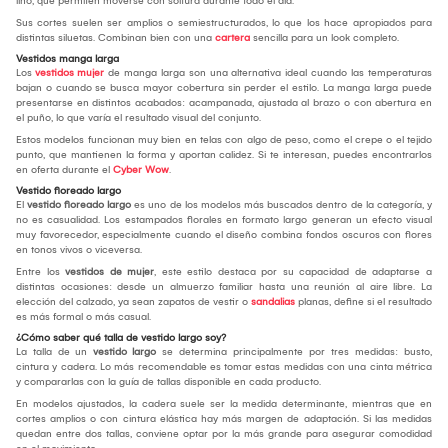
lino, que permiten moverse con soltura durante todo el día.
Sus cortes suelen ser amplios o semiestructurados, lo que los hace apropiados para
distintas siluetas. Combinan bien con una
cartera
sencilla para un look completo.
Vestidos manga larga
Los
vestidos mujer
de manga larga son una alternativa ideal cuando las temperaturas
bajan o cuando se busca mayor cobertura sin perder el estilo. La manga larga puede
presentarse en distintos acabados: acampanada, ajustada al brazo o con abertura en
el puño, lo que varía el resultado visual del conjunto.
Estos modelos funcionan muy bien en telas con algo de peso, como el crepe o el tejido
punto, que mantienen la forma y aportan calidez. Si te interesan, puedes encontrarlos
en oferta durante el
Cyber Wow
.
Vestido floreado largo
El
vestido floreado largo
es uno de los modelos más buscados dentro de la categoría, y
no es casualidad. Los estampados florales en formato largo generan un efecto visual
muy favorecedor, especialmente cuando el diseño combina fondos oscuros con flores
en tonos vivos o viceversa.
Entre los
vestidos de mujer
, este estilo destaca por su capacidad de adaptarse a
distintas ocasiones: desde un almuerzo familiar hasta una reunión al aire libre. La
elección del calzado, ya sean zapatos de vestir o
sandalias
planas, define si el resultado
es más formal o más casual.
¿Cómo saber qué talla de vestido largo soy?
La talla de un
vestido largo
se determina principalmente por tres medidas: busto,
cintura y cadera. Lo más recomendable es tomar estas medidas con una cinta métrica
y compararlas con la guía de tallas disponible en cada producto.
En modelos ajustados, la cadera suele ser la medida determinante, mientras que en
cortes amplios o con cintura elástica hay más margen de adaptación. Si las medidas
quedan entre dos tallas, conviene optar por la más grande para asegurar comodidad