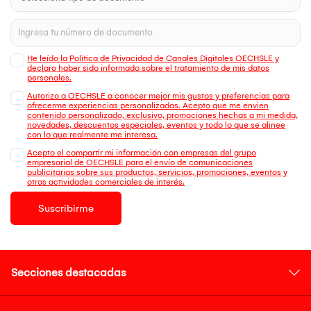
He leído la Política de Privacidad de Canales Digitales OECHSLE y
declaro haber sido informado sobre el tratamiento de mis datos
personales.
Autorizo a OECHSLE a conocer mejor mis gustos y preferencias para
ofrecerme experiencias personalizadas. Acepto que me envien
contenido personalizado, exclusivo, promociones hechas a mi medida,
novedades, descuentos especiales, eventos y todo lo que se alinee
con lo que realmente me interesa.
Acepto el compartir mi información con empresas del grupo
empresarial de OECHSLE para el envío de comunicaciones
publicitarias sobre sus productos, servicios, promociones, eventos y
otras actividades comerciales de interés.
Suscribirme
Secciones destacadas