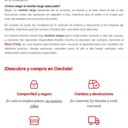
en el movimiento.
¿Cómo elegir el vestido largo adecuado?
Elegir un
vestido largo
depende de la ocasión, la silueta y la tela. Para el día a día
funcionan mejor las opciones en algodón o lino, mientras que el satén o el crepe son
más apropiados para eventos formales.
En cuanto al corte, los modelos en A marcan la cintura y favorecen a la mayoría de
siluetas, mientras que los rectos o fluidos dan una línea más discreta.
En nuestra tienda virtual hay
vestidos largos
para cada estilo, ocasión y tipo de cuerpo,
y conocer las opciones disponibles facilita mucho la decisión de compra. Durante el
Black Friday
, es una buena oportunidad para renovar el guardarropa con modelos en
distintos precios, desde opciones casuales para el día a día hasta vestidos más
elaborados para ocasiones especiales.
¡Descubre y compra en Oechsle!
Compra fácil y seguro
Cambios y devoluciones
En solo 6 simples pasos,
ve nuestro
En nuestras 26 tiendas a nivel
video
nacional