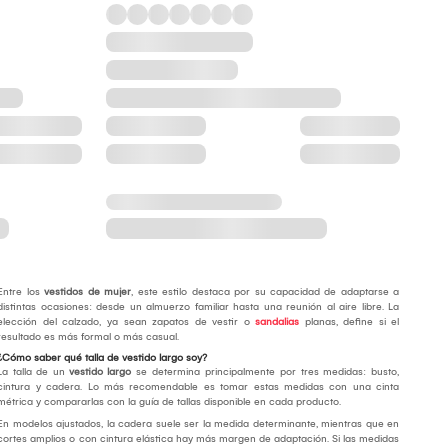
Entre los
vestidos de mujer
, este estilo destaca por su capacidad de adaptarse a
distintas ocasiones: desde un almuerzo familiar hasta una reunión al aire libre. La
elección del calzado, ya sean zapatos de vestir o
sandalias
planas, define si el
resultado es más formal o más casual.
¿Cómo saber qué talla de vestido largo soy?
La talla de un
vestido largo
se determina principalmente por tres medidas: busto,
cintura y cadera. Lo más recomendable es tomar estas medidas con una cinta
métrica y compararlas con la guía de tallas disponible en cada producto.
En modelos ajustados, la cadera suele ser la medida determinante, mientras que en
cortes amplios o con cintura elástica hay más margen de adaptación. Si las medidas