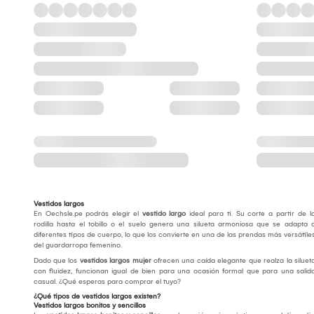
Vestidos largos
En Oechsle.pe podrás elegir el
vestido largo
ideal para ti. Su corte a partir de l
rodilla hasta el tobillo o el suelo genera una silueta armoniosa que se adapta 
diferentes tipos de cuerpo, lo que los convierte en una de las prendas más versátile
del guardarropa femenino.
Dado que los
vestidos largos mujer
ofrecen una caída elegante que realza la siluet
con fluidez, funcionan igual de bien para una ocasión formal que para una salid
casual. ¿Qué esperas para comprar el tuyo?
¿Qué tipos de vestidos largos existen?
Vestidos largos bonitos y sencillos