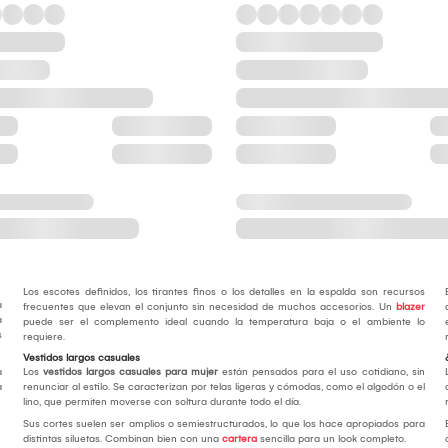
Los escotes definidos, los tirantes finos o los detalles en la espalda son recursos
a
frecuentes que elevan el conjunto sin necesidad de muchos accesorios. Un
blazer
a
puede ser el complemento ideal cuando la temperatura baja o el ambiente lo
s
requiere.
Vestidos largos casuales
a
Los
vestidos largos casuales para mujer
están pensados para el uso cotidiano, sin
a
renunciar al estilo. Se caracterizan por telas ligeras y cómodas, como el algodón o el
lino, que permiten moverse con soltura durante todo el día.
Sus cortes suelen ser amplios o semiestructurados, lo que los hace apropiados para
distintas siluetas. Combinan bien con una
cartera
sencilla para un look completo.