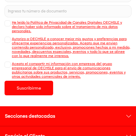
He leído la Política de Privacidad de Canales Digitales OECHSLE y
declaro haber sido informado sobre el tratamiento de mis datos
personales.
Autorizo a OECHSLE a conocer mejor mis gustos y preferencias para
ofrecerme experiencias personalizadas. Acepto que me envien
contenido personalizado, exclusivo, promociones hechas a mi medida,
novedades, descuentos especiales, eventos y todo lo que se alinee
con lo que realmente me interesa.
Acepto el compartir mi información con empresas del grupo
empresarial de OECHSLE para el envío de comunicaciones
publicitarias sobre sus productos, servicios, promociones, eventos y
otras actividades comerciales de interés.
Suscribirme
Secciones destacadas