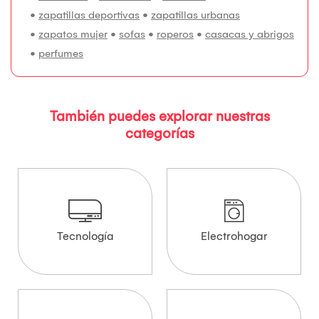
•
zapatillas deportivas
•
zapatillas urbanas
•
zapatos mujer
•
sofas
•
roperos
•
casacas y abrigos
•
perfumes
También puedes explorar nuestras
categorías
Tecnología
Electrohogar