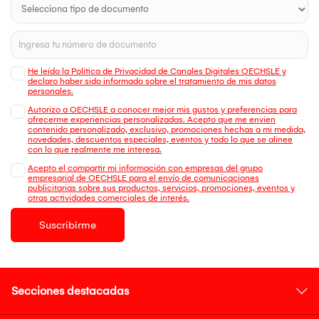
He leído la Política de Privacidad de Canales Digitales OECHSLE y
declaro haber sido informado sobre el tratamiento de mis datos
personales.
Autorizo a OECHSLE a conocer mejor mis gustos y preferencias para
ofrecerme experiencias personalizadas. Acepto que me envien
contenido personalizado, exclusivo, promociones hechas a mi medida,
novedades, descuentos especiales, eventos y todo lo que se alinee
con lo que realmente me interesa.
Acepto el compartir mi información con empresas del grupo
empresarial de OECHSLE para el envío de comunicaciones
publicitarias sobre sus productos, servicios, promociones, eventos y
otras actividades comerciales de interés.
Suscribirme
Secciones destacadas