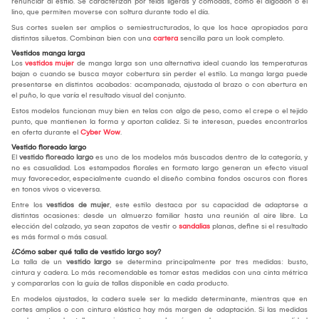
renunciar al estilo. Se caracterizan por telas ligeras y cómodas, como el algodón o el
lino, que permiten moverse con soltura durante todo el día.
Sus cortes suelen ser amplios o semiestructurados, lo que los hace apropiados para
distintas siluetas. Combinan bien con una
cartera
sencilla para un look completo.
Vestidos manga larga
Los
vestidos mujer
de manga larga son una alternativa ideal cuando las temperaturas
bajan o cuando se busca mayor cobertura sin perder el estilo. La manga larga puede
presentarse en distintos acabados: acampanada, ajustada al brazo o con abertura en
el puño, lo que varía el resultado visual del conjunto.
Estos modelos funcionan muy bien en telas con algo de peso, como el crepe o el tejido
punto, que mantienen la forma y aportan calidez. Si te interesan, puedes encontrarlos
en oferta durante el
Cyber Wow
.
Vestido floreado largo
El
vestido floreado largo
es uno de los modelos más buscados dentro de la categoría, y
no es casualidad. Los estampados florales en formato largo generan un efecto visual
muy favorecedor, especialmente cuando el diseño combina fondos oscuros con flores
en tonos vivos o viceversa.
Entre los
vestidos de mujer
, este estilo destaca por su capacidad de adaptarse a
distintas ocasiones: desde un almuerzo familiar hasta una reunión al aire libre. La
elección del calzado, ya sean zapatos de vestir o
sandalias
planas, define si el resultado
es más formal o más casual.
¿Cómo saber qué talla de vestido largo soy?
La talla de un
vestido largo
se determina principalmente por tres medidas: busto,
cintura y cadera. Lo más recomendable es tomar estas medidas con una cinta métrica
y compararlas con la guía de tallas disponible en cada producto.
En modelos ajustados, la cadera suele ser la medida determinante, mientras que en
cortes amplios o con cintura elástica hay más margen de adaptación. Si las medidas