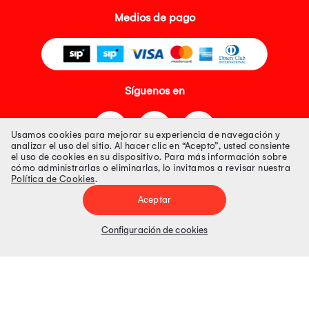
Medios de pago
Síguenos en
Usamos cookies para mejorar su experiencia de navegación y
analizar el uso del sitio. Al hacer clic en “Acepto”, usted consiente
el uso de cookies en su dispositivo. Para más información sobre
cómo administrarlas o eliminarlas, lo invitamos a revisar nuestra
Política de Cookies
.
Tienda 100% Segura
Aceptar
Tiendas Peruanas S.A. R.U.C. Nº 20493020618. Todos los derechos
reservados. Av. Aviación 2405 Piso 3, San Borja
Configuración de cookies
Precios disponibles solo en www.oechsle.pe. Precios online publicados
pueden incluir descuento adicional. Precios sujetos a variaciones sin
previo aviso. Productos sujetos a disponibilidad de stock
El Oficial de Protección de Datos Personales de Tiendas Peruanas S.A.
identificada con RUC No. 20493020618 es el señor Juan Diego Gavelan
Zegarra identificado con D.N.I. N° 45218133, cuyo correo corporativo de
contacto es
oficial.protecciondedatos@oechsle.pe