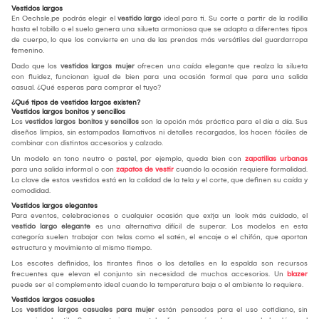
Vestidos largos
En Oechsle.pe podrás elegir el
vestido largo
ideal para ti. Su corte a partir de la rodilla
hasta el tobillo o el suelo genera una silueta armoniosa que se adapta a diferentes tipos
de cuerpo, lo que los convierte en una de las prendas más versátiles del guardarropa
femenino.
Dado que los
vestidos largos mujer
ofrecen una caída elegante que realza la silueta
con fluidez, funcionan igual de bien para una ocasión formal que para una salida
casual. ¿Qué esperas para comprar el tuyo?
¿Qué tipos de vestidos largos existen?
Vestidos largos bonitos y sencillos
Los
vestidos largos bonitos y sencillos
son la opción más práctica para el día a día. Sus
diseños limpios, sin estampados llamativos ni detalles recargados, los hacen fáciles de
combinar con distintos accesorios y calzado.
Un modelo en tono neutro o pastel, por ejemplo, queda bien con
zapatillas urbanas
para una salida informal o con
zapatos de vestir
cuando la ocasión requiere formalidad.
La clave de estos vestidos está en la calidad de la tela y el corte, que definen su caída y
comodidad.
Vestidos largos elegantes
Para eventos, celebraciones o cualquier ocasión que exija un look más cuidado, el
vestido largo elegante
es una alternativa difícil de superar. Los modelos en esta
categoría suelen trabajar con telas como el satén, el encaje o el chifón, que aportan
estructura y movimiento al mismo tiempo.
Los escotes definidos, los tirantes finos o los detalles en la espalda son recursos
frecuentes que elevan el conjunto sin necesidad de muchos accesorios. Un
blazer
puede ser el complemento ideal cuando la temperatura baja o el ambiente lo requiere.
Vestidos largos casuales
Los
vestidos largos casuales para mujer
están pensados para el uso cotidiano, sin