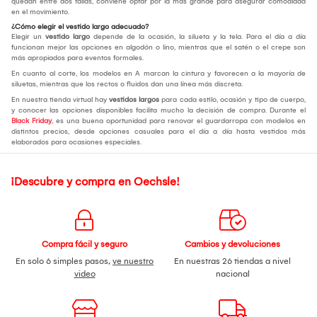
quedan entre dos tallas, conviene optar por la más grande para asegurar comodidad
en el movimiento.
¿Cómo elegir el vestido largo adecuado?
Elegir un
vestido largo
depende de la ocasión, la silueta y la tela. Para el día a día
funcionan mejor las opciones en algodón o lino, mientras que el satén o el crepe son
más apropiados para eventos formales.
En cuanto al corte, los modelos en A marcan la cintura y favorecen a la mayoría de
siluetas, mientras que los rectos o fluidos dan una línea más discreta.
En nuestra tienda virtual hay
vestidos largos
para cada estilo, ocasión y tipo de cuerpo,
y conocer las opciones disponibles facilita mucho la decisión de compra. Durante el
Black Friday
, es una buena oportunidad para renovar el guardarropa con modelos en
distintos precios, desde opciones casuales para el día a día hasta vestidos más
elaborados para ocasiones especiales.
¡Descubre y compra en Oechsle!
Compra fácil y seguro
Cambios y devoluciones
En solo 6 simples pasos,
ve nuestro
En nuestras 26 tiendas a nivel
video
nacional