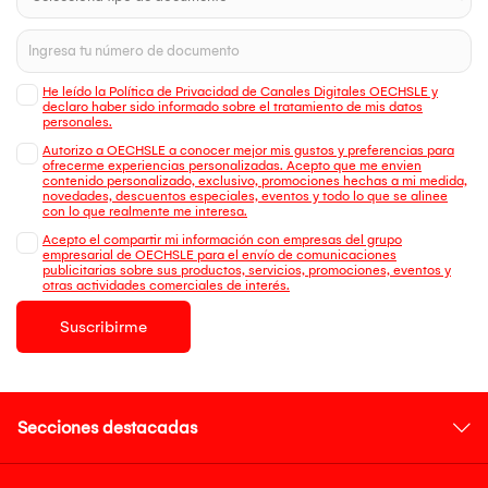
He leído la Política de Privacidad de Canales Digitales OECHSLE y
declaro haber sido informado sobre el tratamiento de mis datos
personales.
Autorizo a OECHSLE a conocer mejor mis gustos y preferencias para
ofrecerme experiencias personalizadas. Acepto que me envien
contenido personalizado, exclusivo, promociones hechas a mi medida,
novedades, descuentos especiales, eventos y todo lo que se alinee
con lo que realmente me interesa.
Acepto el compartir mi información con empresas del grupo
empresarial de OECHSLE para el envío de comunicaciones
publicitarias sobre sus productos, servicios, promociones, eventos y
otras actividades comerciales de interés.
Suscribirme
Secciones destacadas