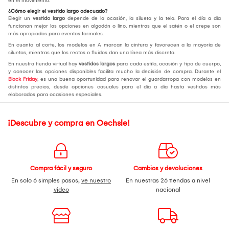
en el movimiento.
¿Cómo elegir el vestido largo adecuado?
Elegir un
vestido largo
depende de la ocasión, la silueta y la tela. Para el día a día
funcionan mejor las opciones en algodón o lino, mientras que el satén o el crepe son
más apropiados para eventos formales.
En cuanto al corte, los modelos en A marcan la cintura y favorecen a la mayoría de
siluetas, mientras que los rectos o fluidos dan una línea más discreta.
En nuestra tienda virtual hay
vestidos largos
para cada estilo, ocasión y tipo de cuerpo,
y conocer las opciones disponibles facilita mucho la decisión de compra. Durante el
Black Friday
, es una buena oportunidad para renovar el guardarropa con modelos en
distintos precios, desde opciones casuales para el día a día hasta vestidos más
elaborados para ocasiones especiales.
¡Descubre y compra en Oechsle!
Compra fácil y seguro
Cambios y devoluciones
En solo 6 simples pasos,
ve nuestro
En nuestras 26 tiendas a nivel
video
nacional