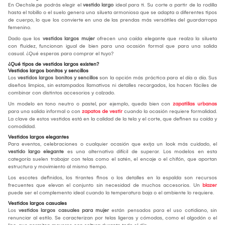
En Oechsle.pe podrás elegir el
vestido largo
ideal para ti. Su corte a partir de la rodilla
hasta el tobillo o el suelo genera una silueta armoniosa que se adapta a diferentes tipos
de cuerpo, lo que los convierte en una de las prendas más versátiles del guardarropa
femenino.
Dado que los
vestidos largos mujer
ofrecen una caída elegante que realza la silueta
con fluidez, funcionan igual de bien para una ocasión formal que para una salida
casual. ¿Qué esperas para comprar el tuyo?
¿Qué tipos de vestidos largos existen?
Vestidos largos bonitos y sencillos
Los
vestidos largos bonitos y sencillos
son la opción más práctica para el día a día. Sus
diseños limpios, sin estampados llamativos ni detalles recargados, los hacen fáciles de
combinar con distintos accesorios y calzado.
Un modelo en tono neutro o pastel, por ejemplo, queda bien con
zapatillas urbanas
para una salida informal o con
zapatos de vestir
cuando la ocasión requiere formalidad.
La clave de estos vestidos está en la calidad de la tela y el corte, que definen su caída y
comodidad.
Vestidos largos elegantes
Para eventos, celebraciones o cualquier ocasión que exija un look más cuidado, el
vestido largo elegante
es una alternativa difícil de superar. Los modelos en esta
categoría suelen trabajar con telas como el satén, el encaje o el chifón, que aportan
estructura y movimiento al mismo tiempo.
Los escotes definidos, los tirantes finos o los detalles en la espalda son recursos
frecuentes que elevan el conjunto sin necesidad de muchos accesorios. Un
blazer
puede ser el complemento ideal cuando la temperatura baja o el ambiente lo requiere.
Vestidos largos casuales
Los
vestidos largos casuales para mujer
están pensados para el uso cotidiano, sin
renunciar al estilo. Se caracterizan por telas ligeras y cómodas, como el algodón o el