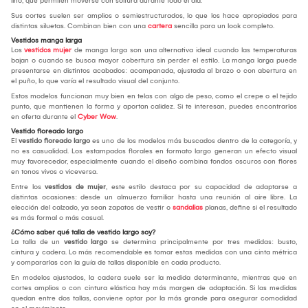
lino, que permiten moverse con soltura durante todo el día.
Sus cortes suelen ser amplios o semiestructurados, lo que los hace apropiados para
distintas siluetas. Combinan bien con una
cartera
sencilla para un look completo.
Vestidos manga larga
Los
vestidos mujer
de manga larga son una alternativa ideal cuando las temperaturas
bajan o cuando se busca mayor cobertura sin perder el estilo. La manga larga puede
presentarse en distintos acabados: acampanada, ajustada al brazo o con abertura en
el puño, lo que varía el resultado visual del conjunto.
Estos modelos funcionan muy bien en telas con algo de peso, como el crepe o el tejido
punto, que mantienen la forma y aportan calidez. Si te interesan, puedes encontrarlos
en oferta durante el
Cyber Wow
.
Vestido floreado largo
El
vestido floreado largo
es uno de los modelos más buscados dentro de la categoría, y
no es casualidad. Los estampados florales en formato largo generan un efecto visual
muy favorecedor, especialmente cuando el diseño combina fondos oscuros con flores
en tonos vivos o viceversa.
Entre los
vestidos de mujer
, este estilo destaca por su capacidad de adaptarse a
distintas ocasiones: desde un almuerzo familiar hasta una reunión al aire libre. La
elección del calzado, ya sean zapatos de vestir o
sandalias
planas, define si el resultado
es más formal o más casual.
¿Cómo saber qué talla de vestido largo soy?
La talla de un
vestido largo
se determina principalmente por tres medidas: busto,
cintura y cadera. Lo más recomendable es tomar estas medidas con una cinta métrica
y compararlas con la guía de tallas disponible en cada producto.
En modelos ajustados, la cadera suele ser la medida determinante, mientras que en
cortes amplios o con cintura elástica hay más margen de adaptación. Si las medidas
quedan entre dos tallas, conviene optar por la más grande para asegurar comodidad