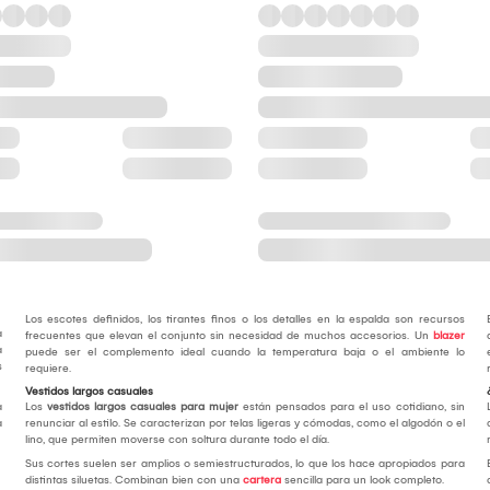
Los escotes definidos, los tirantes finos o los detalles en la espalda son recursos
a
frecuentes que elevan el conjunto sin necesidad de muchos accesorios. Un
blazer
a
puede ser el complemento ideal cuando la temperatura baja o el ambiente lo
s
requiere.
Vestidos largos casuales
a
Los
vestidos largos casuales para mujer
están pensados para el uso cotidiano, sin
a
renunciar al estilo. Se caracterizan por telas ligeras y cómodas, como el algodón o el
lino, que permiten moverse con soltura durante todo el día.
Sus cortes suelen ser amplios o semiestructurados, lo que los hace apropiados para
distintas siluetas. Combinan bien con una
cartera
sencilla para un look completo.