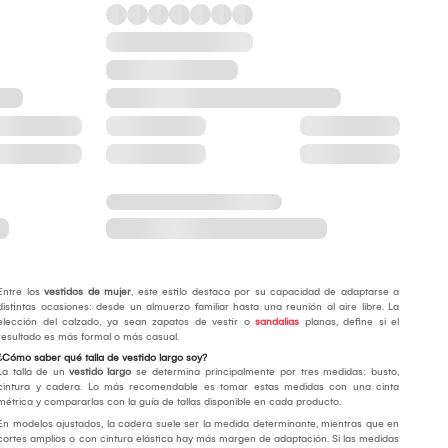
Entre los
vestidos de mujer
, este estilo destaca por su capacidad de adaptarse a
distintas ocasiones: desde un almuerzo familiar hasta una reunión al aire libre. La
elección del calzado, ya sean zapatos de vestir o
sandalias
planas, define si el
resultado es más formal o más casual.
¿Cómo saber qué talla de vestido largo soy?
La talla de un
vestido largo
se determina principalmente por tres medidas: busto,
cintura y cadera. Lo más recomendable es tomar estas medidas con una cinta
métrica y compararlas con la guía de tallas disponible en cada producto.
En modelos ajustados, la cadera suele ser la medida determinante, mientras que en
cortes amplios o con cintura elástica hay más margen de adaptación. Si las medidas