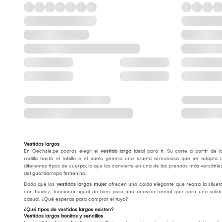
Vestidos largos
En Oechsle.pe podrás elegir el
vestido largo
ideal para ti. Su corte a partir de l
rodilla hasta el tobillo o el suelo genera una silueta armoniosa que se adapta 
diferentes tipos de cuerpo, lo que los convierte en una de las prendas más versátile
del guardarropa femenino.
Dado que los
vestidos largos mujer
ofrecen una caída elegante que realza la siluet
con fluidez, funcionan igual de bien para una ocasión formal que para una salid
casual. ¿Qué esperas para comprar el tuyo?
¿Qué tipos de vestidos largos existen?
Vestidos largos bonitos y sencillos