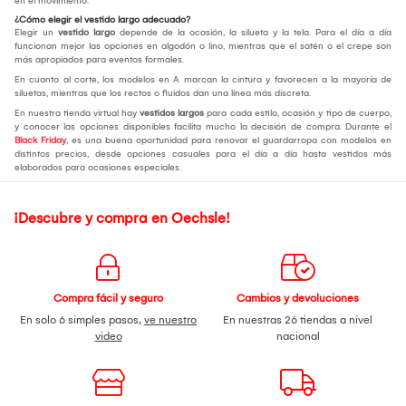
en el movimiento.
¿Cómo elegir el vestido largo adecuado?
Elegir un
vestido largo
depende de la ocasión, la silueta y la tela. Para el día a día
funcionan mejor las opciones en algodón o lino, mientras que el satén o el crepe son
más apropiados para eventos formales.
En cuanto al corte, los modelos en A marcan la cintura y favorecen a la mayoría de
siluetas, mientras que los rectos o fluidos dan una línea más discreta.
En nuestra tienda virtual hay
vestidos largos
para cada estilo, ocasión y tipo de cuerpo,
y conocer las opciones disponibles facilita mucho la decisión de compra. Durante el
Black Friday
, es una buena oportunidad para renovar el guardarropa con modelos en
distintos precios, desde opciones casuales para el día a día hasta vestidos más
elaborados para ocasiones especiales.
¡Descubre y compra en Oechsle!
Compra fácil y seguro
Cambios y devoluciones
En solo 6 simples pasos,
ve nuestro
En nuestras 26 tiendas a nivel
video
nacional