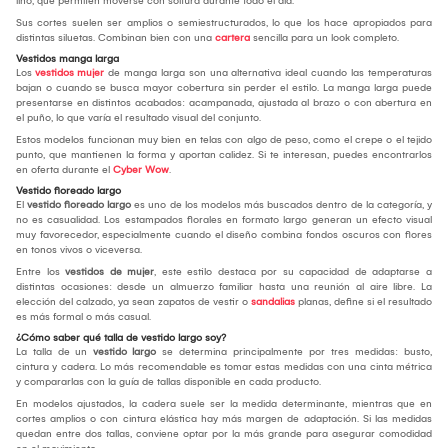
lino, que permiten moverse con soltura durante todo el día.
Sus cortes suelen ser amplios o semiestructurados, lo que los hace apropiados para
distintas siluetas. Combinan bien con una
cartera
sencilla para un look completo.
Vestidos manga larga
Los
vestidos mujer
de manga larga son una alternativa ideal cuando las temperaturas
bajan o cuando se busca mayor cobertura sin perder el estilo. La manga larga puede
presentarse en distintos acabados: acampanada, ajustada al brazo o con abertura en
el puño, lo que varía el resultado visual del conjunto.
Estos modelos funcionan muy bien en telas con algo de peso, como el crepe o el tejido
punto, que mantienen la forma y aportan calidez. Si te interesan, puedes encontrarlos
en oferta durante el
Cyber Wow
.
Vestido floreado largo
El
vestido floreado largo
es uno de los modelos más buscados dentro de la categoría, y
no es casualidad. Los estampados florales en formato largo generan un efecto visual
muy favorecedor, especialmente cuando el diseño combina fondos oscuros con flores
en tonos vivos o viceversa.
Entre los
vestidos de mujer
, este estilo destaca por su capacidad de adaptarse a
distintas ocasiones: desde un almuerzo familiar hasta una reunión al aire libre. La
elección del calzado, ya sean zapatos de vestir o
sandalias
planas, define si el resultado
es más formal o más casual.
¿Cómo saber qué talla de vestido largo soy?
La talla de un
vestido largo
se determina principalmente por tres medidas: busto,
cintura y cadera. Lo más recomendable es tomar estas medidas con una cinta métrica
y compararlas con la guía de tallas disponible en cada producto.
En modelos ajustados, la cadera suele ser la medida determinante, mientras que en
cortes amplios o con cintura elástica hay más margen de adaptación. Si las medidas
quedan entre dos tallas, conviene optar por la más grande para asegurar comodidad