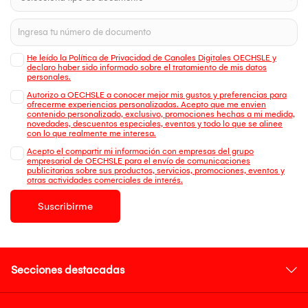
He leído la Política de Privacidad de Canales Digitales OECHSLE y
declaro haber sido informado sobre el tratamiento de mis datos
personales.
Autorizo a OECHSLE a conocer mejor mis gustos y preferencias para
ofrecerme experiencias personalizadas. Acepto que me envien
contenido personalizado, exclusivo, promociones hechas a mi medida,
novedades, descuentos especiales, eventos y todo lo que se alinee
con lo que realmente me interesa.
Acepto el compartir mi información con empresas del grupo
empresarial de OECHSLE para el envío de comunicaciones
publicitarias sobre sus productos, servicios, promociones, eventos y
otras actividades comerciales de interés.
Suscribirme
Secciones destacadas