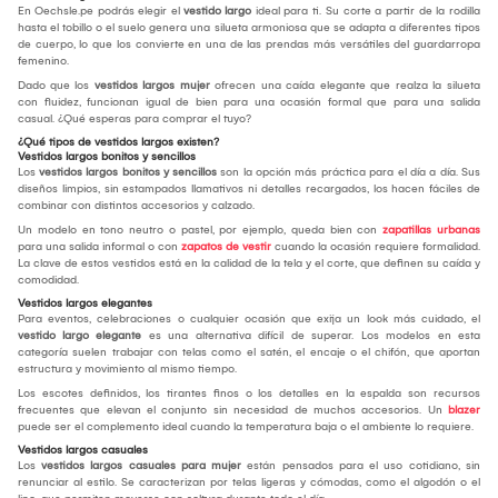
En Oechsle.pe podrás elegir el
vestido largo
ideal para ti. Su corte a partir de la rodilla
hasta el tobillo o el suelo genera una silueta armoniosa que se adapta a diferentes tipos
de cuerpo, lo que los convierte en una de las prendas más versátiles del guardarropa
femenino.
Dado que los
vestidos largos mujer
ofrecen una caída elegante que realza la silueta
con fluidez, funcionan igual de bien para una ocasión formal que para una salida
casual. ¿Qué esperas para comprar el tuyo?
¿Qué tipos de vestidos largos existen?
Vestidos largos bonitos y sencillos
Los
vestidos largos bonitos y sencillos
son la opción más práctica para el día a día. Sus
diseños limpios, sin estampados llamativos ni detalles recargados, los hacen fáciles de
combinar con distintos accesorios y calzado.
Un modelo en tono neutro o pastel, por ejemplo, queda bien con
zapatillas urbanas
para una salida informal o con
zapatos de vestir
cuando la ocasión requiere formalidad.
La clave de estos vestidos está en la calidad de la tela y el corte, que definen su caída y
comodidad.
Vestidos largos elegantes
Para eventos, celebraciones o cualquier ocasión que exija un look más cuidado, el
vestido largo elegante
es una alternativa difícil de superar. Los modelos en esta
categoría suelen trabajar con telas como el satén, el encaje o el chifón, que aportan
estructura y movimiento al mismo tiempo.
Los escotes definidos, los tirantes finos o los detalles en la espalda son recursos
frecuentes que elevan el conjunto sin necesidad de muchos accesorios. Un
blazer
puede ser el complemento ideal cuando la temperatura baja o el ambiente lo requiere.
Vestidos largos casuales
Los
vestidos largos casuales para mujer
están pensados para el uso cotidiano, sin
renunciar al estilo. Se caracterizan por telas ligeras y cómodas, como el algodón o el