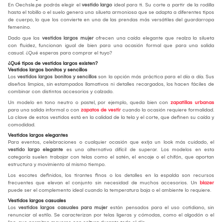
En Oechsle.pe podrás elegir el
vestido largo
ideal para ti. Su corte a partir de la rodilla
hasta el tobillo o el suelo genera una silueta armoniosa que se adapta a diferentes tipos
de cuerpo, lo que los convierte en una de las prendas más versátiles del guardarropa
femenino.
Dado que los
vestidos largos mujer
ofrecen una caída elegante que realza la silueta
con fluidez, funcionan igual de bien para una ocasión formal que para una salida
casual. ¿Qué esperas para comprar el tuyo?
¿Qué tipos de vestidos largos existen?
Vestidos largos bonitos y sencillos
Los
vestidos largos bonitos y sencillos
son la opción más práctica para el día a día. Sus
diseños limpios, sin estampados llamativos ni detalles recargados, los hacen fáciles de
combinar con distintos accesorios y calzado.
Un modelo en tono neutro o pastel, por ejemplo, queda bien con
zapatillas urbanas
para una salida informal o con
zapatos de vestir
cuando la ocasión requiere formalidad.
La clave de estos vestidos está en la calidad de la tela y el corte, que definen su caída y
comodidad.
Vestidos largos elegantes
Para eventos, celebraciones o cualquier ocasión que exija un look más cuidado, el
vestido largo elegante
es una alternativa difícil de superar. Los modelos en esta
categoría suelen trabajar con telas como el satén, el encaje o el chifón, que aportan
estructura y movimiento al mismo tiempo.
Los escotes definidos, los tirantes finos o los detalles en la espalda son recursos
frecuentes que elevan el conjunto sin necesidad de muchos accesorios. Un
blazer
puede ser el complemento ideal cuando la temperatura baja o el ambiente lo requiere.
Vestidos largos casuales
Los
vestidos largos casuales para mujer
están pensados para el uso cotidiano, sin
renunciar al estilo. Se caracterizan por telas ligeras y cómodas, como el algodón o el