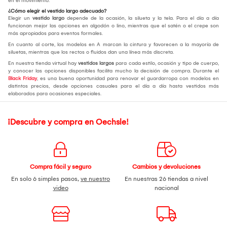
en el movimiento.
¿Cómo elegir el vestido largo adecuado?
Elegir un
vestido largo
depende de la ocasión, la silueta y la tela. Para el día a día
funcionan mejor las opciones en algodón o lino, mientras que el satén o el crepe son
más apropiados para eventos formales.
En cuanto al corte, los modelos en A marcan la cintura y favorecen a la mayoría de
siluetas, mientras que los rectos o fluidos dan una línea más discreta.
En nuestra tienda virtual hay
vestidos largos
para cada estilo, ocasión y tipo de cuerpo,
y conocer las opciones disponibles facilita mucho la decisión de compra. Durante el
Black Friday
, es una buena oportunidad para renovar el guardarropa con modelos en
distintos precios, desde opciones casuales para el día a día hasta vestidos más
elaborados para ocasiones especiales.
¡Descubre y compra en Oechsle!
Compra fácil y seguro
Cambios y devoluciones
En solo 6 simples pasos,
ve nuestro
En nuestras 26 tiendas a nivel
video
nacional