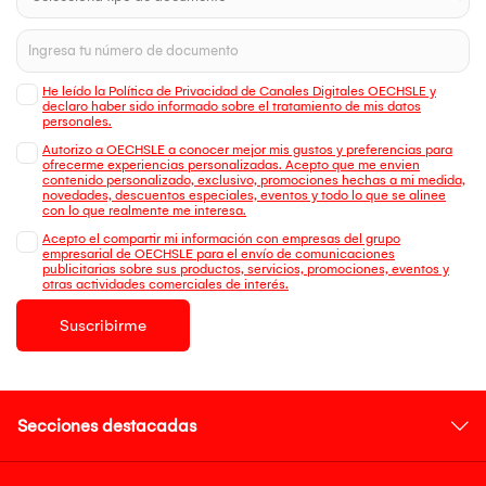
He leído la Política de Privacidad de Canales Digitales OECHSLE y
declaro haber sido informado sobre el tratamiento de mis datos
personales.
Autorizo a OECHSLE a conocer mejor mis gustos y preferencias para
ofrecerme experiencias personalizadas. Acepto que me envien
contenido personalizado, exclusivo, promociones hechas a mi medida,
novedades, descuentos especiales, eventos y todo lo que se alinee
con lo que realmente me interesa.
Acepto el compartir mi información con empresas del grupo
empresarial de OECHSLE para el envío de comunicaciones
publicitarias sobre sus productos, servicios, promociones, eventos y
otras actividades comerciales de interés.
Suscribirme
Secciones destacadas