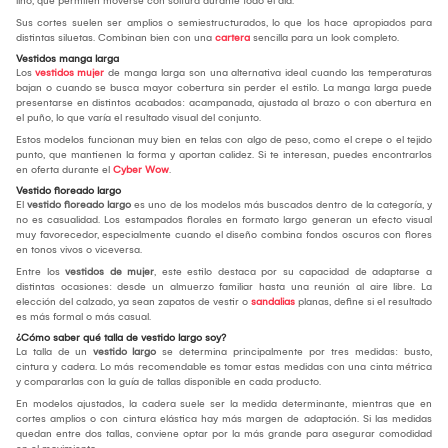
lino, que permiten moverse con soltura durante todo el día.
Sus cortes suelen ser amplios o semiestructurados, lo que los hace apropiados para
distintas siluetas. Combinan bien con una
cartera
sencilla para un look completo.
Vestidos manga larga
Los
vestidos mujer
de manga larga son una alternativa ideal cuando las temperaturas
bajan o cuando se busca mayor cobertura sin perder el estilo. La manga larga puede
presentarse en distintos acabados: acampanada, ajustada al brazo o con abertura en
el puño, lo que varía el resultado visual del conjunto.
Estos modelos funcionan muy bien en telas con algo de peso, como el crepe o el tejido
punto, que mantienen la forma y aportan calidez. Si te interesan, puedes encontrarlos
en oferta durante el
Cyber Wow
.
Vestido floreado largo
El
vestido floreado largo
es uno de los modelos más buscados dentro de la categoría, y
no es casualidad. Los estampados florales en formato largo generan un efecto visual
muy favorecedor, especialmente cuando el diseño combina fondos oscuros con flores
en tonos vivos o viceversa.
Entre los
vestidos de mujer
, este estilo destaca por su capacidad de adaptarse a
distintas ocasiones: desde un almuerzo familiar hasta una reunión al aire libre. La
elección del calzado, ya sean zapatos de vestir o
sandalias
planas, define si el resultado
es más formal o más casual.
¿Cómo saber qué talla de vestido largo soy?
La talla de un
vestido largo
se determina principalmente por tres medidas: busto,
cintura y cadera. Lo más recomendable es tomar estas medidas con una cinta métrica
y compararlas con la guía de tallas disponible en cada producto.
En modelos ajustados, la cadera suele ser la medida determinante, mientras que en
cortes amplios o con cintura elástica hay más margen de adaptación. Si las medidas
quedan entre dos tallas, conviene optar por la más grande para asegurar comodidad