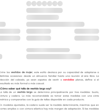
Entre los
vestidos de mujer
, este estilo destaca por su capacidad de adaptarse a
distintas ocasiones: desde un almuerzo familiar hasta una reunión al aire libre. La
elección del calzado, ya sean zapatos de vestir o
sandalias
planas, define si el
resultado es más formal o más casual.
¿Cómo saber qué talla de vestido largo soy?
La talla de un
vestido largo
se determina principalmente por tres medidas: busto,
cintura y cadera. Lo más recomendable es tomar estas medidas con una cinta
métrica y compararlas con la guía de tallas disponible en cada producto.
En modelos ajustados, la cadera suele ser la medida determinante, mientras que en
cortes amplios o con cintura elástica hay más margen de adaptación. Si las medidas