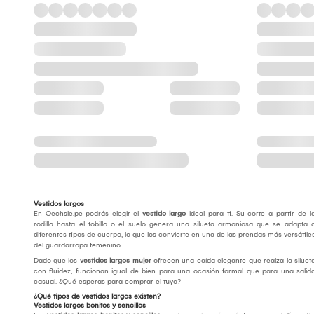
Vestidos largos
En Oechsle.pe podrás elegir el
vestido largo
ideal para ti. Su corte a partir de l
rodilla hasta el tobillo o el suelo genera una silueta armoniosa que se adapta 
diferentes tipos de cuerpo, lo que los convierte en una de las prendas más versátile
del guardarropa femenino.
Dado que los
vestidos largos mujer
ofrecen una caída elegante que realza la siluet
con fluidez, funcionan igual de bien para una ocasión formal que para una salid
casual. ¿Qué esperas para comprar el tuyo?
¿Qué tipos de vestidos largos existen?
Vestidos largos bonitos y sencillos