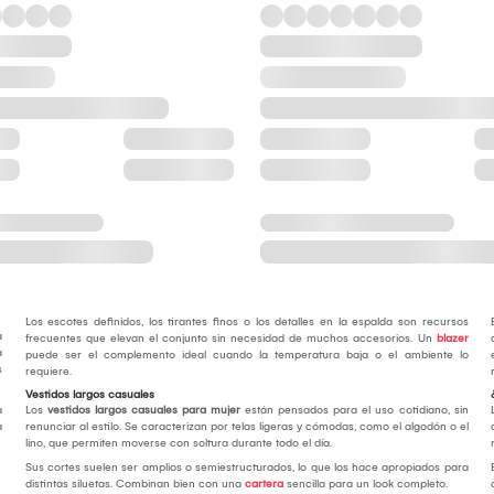
Los escotes definidos, los tirantes finos o los detalles en la espalda son recursos
a
frecuentes que elevan el conjunto sin necesidad de muchos accesorios. Un
blazer
a
puede ser el complemento ideal cuando la temperatura baja o el ambiente lo
s
requiere.
Vestidos largos casuales
a
Los
vestidos largos casuales para mujer
están pensados para el uso cotidiano, sin
a
renunciar al estilo. Se caracterizan por telas ligeras y cómodas, como el algodón o el
lino, que permiten moverse con soltura durante todo el día.
Sus cortes suelen ser amplios o semiestructurados, lo que los hace apropiados para
distintas siluetas. Combinan bien con una
cartera
sencilla para un look completo.