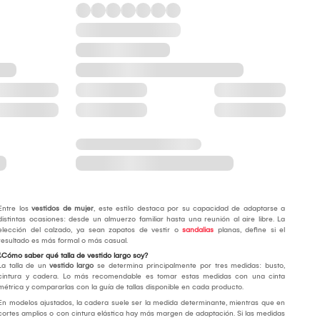
Entre los
vestidos de mujer
, este estilo destaca por su capacidad de adaptarse a
distintas ocasiones: desde un almuerzo familiar hasta una reunión al aire libre. La
elección del calzado, ya sean zapatos de vestir o
sandalias
planas, define si el
resultado es más formal o más casual.
¿Cómo saber qué talla de vestido largo soy?
La talla de un
vestido largo
se determina principalmente por tres medidas: busto,
cintura y cadera. Lo más recomendable es tomar estas medidas con una cinta
métrica y compararlas con la guía de tallas disponible en cada producto.
En modelos ajustados, la cadera suele ser la medida determinante, mientras que en
cortes amplios o con cintura elástica hay más margen de adaptación. Si las medidas