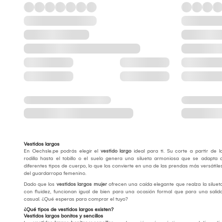
Vestidos largos
En Oechsle.pe podrás elegir el
vestido largo
ideal para ti. Su corte a partir de l
rodilla hasta el tobillo o el suelo genera una silueta armoniosa que se adapta 
diferentes tipos de cuerpo, lo que los convierte en una de las prendas más versátile
del guardarropa femenino.
Dado que los
vestidos largos mujer
ofrecen una caída elegante que realza la siluet
con fluidez, funcionan igual de bien para una ocasión formal que para una salid
casual. ¿Qué esperas para comprar el tuyo?
¿Qué tipos de vestidos largos existen?
Vestidos largos bonitos y sencillos