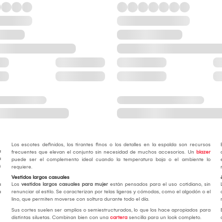
Los escotes definidos, los tirantes finos o los detalles en la espalda son recursos
a
frecuentes que elevan el conjunto sin necesidad de muchos accesorios. Un
blazer
a
puede ser el complemento ideal cuando la temperatura baja o el ambiente lo
s
requiere.
Vestidos largos casuales
a
Los
vestidos largos casuales para mujer
están pensados para el uso cotidiano, sin
a
renunciar al estilo. Se caracterizan por telas ligeras y cómodas, como el algodón o el
lino, que permiten moverse con soltura durante todo el día.
Sus cortes suelen ser amplios o semiestructurados, lo que los hace apropiados para
distintas siluetas. Combinan bien con una
cartera
sencilla para un look completo.