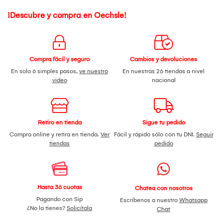
¡Descubre y compra en Oechsle!
Compra fácil y seguro
Cambios y devoluciones
En solo 6 simples pasos,
ve nuestro
En nuestras 26 tiendas a nivel
video
nacional
Retiro en tienda
Sigue tu pedido
Compra online y retira en tienda.
Ver
Fácil y rápido sólo con tu DNI.
Seguir
tiendas
pedido
Hasta 36 cuotas
Chatea con nosotros
Pagando con Sip
Escríbenos a nuestro
Whatsapp
¿No la tienes?
Solicítala
Chat