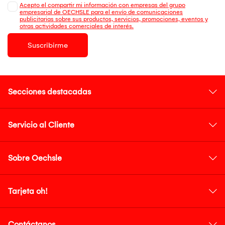
Acepto el compartir mi información con empresas del grupo
empresarial de OECHSLE para el envío de comunicaciones
publicitarias sobre sus productos, servicios, promociones, eventos y
otras actividades comerciales de interés.
Suscribirme
Secciones destacadas
Servicio al Cliente
Sobre Oechsle
Tarjeta oh!
Contáctanos