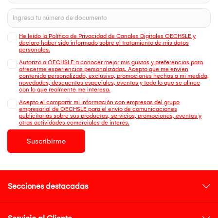
He leído la Política de Privacidad de Canales Digitales OECHSLE y
declaro haber sido informado sobre el tratamiento de mis datos
personales.
Autorizo a OECHSLE a conocer mejor mis gustos y preferencias para
ofrecerme experiencias personalizadas. Acepto que me envien
contenido personalizado, exclusivo, promociones hechas a mi medida,
novedades, descuentos especiales, eventos y todo lo que se alinee
con lo que realmente me interesa.
Acepto el compartir mi información con empresas del grupo
empresarial de OECHSLE para el envío de comunicaciones
publicitarias sobre sus productos, servicios, promociones, eventos y
otras actividades comerciales de interés.
Suscribirme
Secciones destacadas