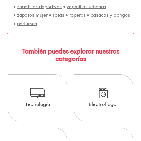
•
zapatillas deportivas
•
zapatillas urbanas
•
zapatos mujer
•
sofas
•
roperos
•
casacas y abrigos
•
perfumes
También puedes explorar nuestras
categorías
Tecnología
Electrohogar