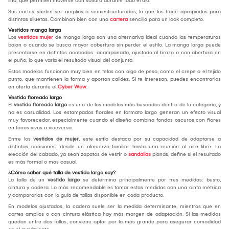
lino, que permiten moverse con soltura durante todo el día.
Sus cortes suelen ser amplios o semiestructurados, lo que los hace apropiados para
distintas siluetas. Combinan bien con una
cartera
sencilla para un look completo.
Vestidos manga larga
Los
vestidos mujer
de manga larga son una alternativa ideal cuando las temperaturas
bajan o cuando se busca mayor cobertura sin perder el estilo. La manga larga puede
presentarse en distintos acabados: acampanada, ajustada al brazo o con abertura en
el puño, lo que varía el resultado visual del conjunto.
Estos modelos funcionan muy bien en telas con algo de peso, como el crepe o el tejido
punto, que mantienen la forma y aportan calidez. Si te interesan, puedes encontrarlos
en oferta durante el
Cyber Wow
.
Vestido floreado largo
El
vestido floreado largo
es uno de los modelos más buscados dentro de la categoría, y
no es casualidad. Los estampados florales en formato largo generan un efecto visual
muy favorecedor, especialmente cuando el diseño combina fondos oscuros con flores
en tonos vivos o viceversa.
Entre los
vestidos de mujer
, este estilo destaca por su capacidad de adaptarse a
distintas ocasiones: desde un almuerzo familiar hasta una reunión al aire libre. La
elección del calzado, ya sean zapatos de vestir o
sandalias
planas, define si el resultado
es más formal o más casual.
¿Cómo saber qué talla de vestido largo soy?
La talla de un
vestido largo
se determina principalmente por tres medidas: busto,
cintura y cadera. Lo más recomendable es tomar estas medidas con una cinta métrica
y compararlas con la guía de tallas disponible en cada producto.
En modelos ajustados, la cadera suele ser la medida determinante, mientras que en
cortes amplios o con cintura elástica hay más margen de adaptación. Si las medidas
quedan entre dos tallas, conviene optar por la más grande para asegurar comodidad