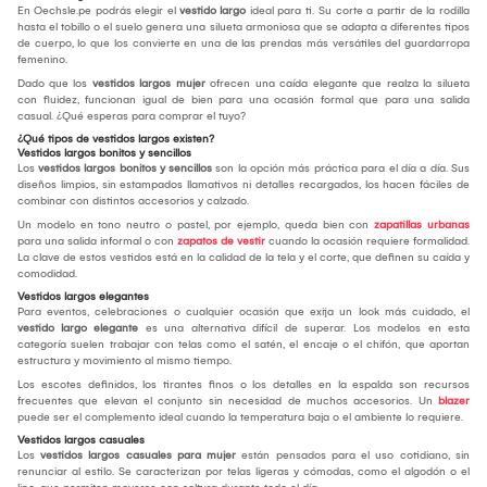
En Oechsle.pe podrás elegir el
vestido largo
ideal para ti. Su corte a partir de la rodilla
hasta el tobillo o el suelo genera una silueta armoniosa que se adapta a diferentes tipos
de cuerpo, lo que los convierte en una de las prendas más versátiles del guardarropa
femenino.
Dado que los
vestidos largos mujer
ofrecen una caída elegante que realza la silueta
con fluidez, funcionan igual de bien para una ocasión formal que para una salida
casual. ¿Qué esperas para comprar el tuyo?
¿Qué tipos de vestidos largos existen?
Vestidos largos bonitos y sencillos
Los
vestidos largos bonitos y sencillos
son la opción más práctica para el día a día. Sus
diseños limpios, sin estampados llamativos ni detalles recargados, los hacen fáciles de
combinar con distintos accesorios y calzado.
Un modelo en tono neutro o pastel, por ejemplo, queda bien con
zapatillas urbanas
para una salida informal o con
zapatos de vestir
cuando la ocasión requiere formalidad.
La clave de estos vestidos está en la calidad de la tela y el corte, que definen su caída y
comodidad.
Vestidos largos elegantes
Para eventos, celebraciones o cualquier ocasión que exija un look más cuidado, el
vestido largo elegante
es una alternativa difícil de superar. Los modelos en esta
categoría suelen trabajar con telas como el satén, el encaje o el chifón, que aportan
estructura y movimiento al mismo tiempo.
Los escotes definidos, los tirantes finos o los detalles en la espalda son recursos
frecuentes que elevan el conjunto sin necesidad de muchos accesorios. Un
blazer
puede ser el complemento ideal cuando la temperatura baja o el ambiente lo requiere.
Vestidos largos casuales
Los
vestidos largos casuales para mujer
están pensados para el uso cotidiano, sin
renunciar al estilo. Se caracterizan por telas ligeras y cómodas, como el algodón o el