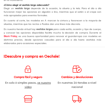
en el movimiento.
¿Cómo elegir el vestido largo adecuado?
Elegir un
vestido largo
depende de la ocasión, la silueta y la tela. Para el día a día
funcionan mejor las opciones en algodón o lino, mientras que el satén o el crepe son
más apropiados para eventos formales.
En cuanto al corte, los modelos en A marcan la cintura y favorecen a la mayoría de
siluetas, mientras que los rectos o fluidos dan una línea más discreta.
En nuestra tienda virtual hay
vestidos largos
para cada estilo, ocasión y tipo de cuerpo,
y conocer las opciones disponibles facilita mucho la decisión de compra. Durante el
Black Friday
, es una buena oportunidad para renovar el guardarropa con modelos en
distintos precios, desde opciones casuales para el día a día hasta vestidos más
elaborados para ocasiones especiales.
¡Descubre y compra en Oechsle!
Compra fácil y seguro
Cambios y devoluciones
En solo 6 simples pasos,
ve nuestro
En nuestras 26 tiendas a nivel
video
nacional