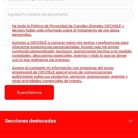
He leído la Política de Privacidad de Canales Digitales OECHSLE y
declaro haber sido informado sobre el tratamiento de mis datos
personales.
Autorizo a OECHSLE a conocer mejor mis gustos y preferencias para
ofrecerme experiencias personalizadas. Acepto que me envien
contenido personalizado, exclusivo, promociones hechas a mi medida,
novedades, descuentos especiales, eventos y todo lo que se alinee
con lo que realmente me interesa.
Acepto el compartir mi información con empresas del grupo
empresarial de OECHSLE para el envío de comunicaciones
publicitarias sobre sus productos, servicios, promociones, eventos y
otras actividades comerciales de interés.
Suscribirme
Secciones destacadas