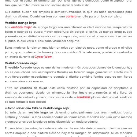
renunciar al estilo. Se caracterizan por telas ligeras y cómodas, como el algodón o el
lino, que permiten moverse con soltura durante todo el día.
Sus cortes suelen ser amplios o semiestructurados, lo que los hace apropiados para
distintas siluetas. Combinan bien con una
cartera
sencilla para un look completo.
Vestidos manga larga
Los
vestidos mujer
de manga larga son una alternativa ideal cuando las temperaturas
bajan o cuando se busca mayor cobertura sin perder el estilo. La manga larga puede
presentarse en distintos acabados: acampanada, ajustada al brazo o con abertura en
el puño, lo que varía el resultado visual del conjunto.
Estos modelos funcionan muy bien en telas con algo de peso, como el crepe o el tejido
punto, que mantienen la forma y aportan calidez. Si te interesan, puedes encontrarlos
en oferta durante el
Cyber Wow
.
Vestido floreado largo
El
vestido floreado largo
es uno de los modelos más buscados dentro de la categoría, y
no es casualidad. Los estampados florales en formato largo generan un efecto visual
muy favorecedor, especialmente cuando el diseño combina fondos oscuros con flores
en tonos vivos o viceversa.
Entre los
vestidos de mujer
, este estilo destaca por su capacidad de adaptarse a
distintas ocasiones: desde un almuerzo familiar hasta una reunión al aire libre. La
elección del calzado, ya sean zapatos de vestir o
sandalias
planas, define si el resultado
es más formal o más casual.
¿Cómo saber qué talla de vestido largo soy?
La talla de un
vestido largo
se determina principalmente por tres medidas: busto,
cintura y cadera. Lo más recomendable es tomar estas medidas con una cinta métrica
y compararlas con la guía de tallas disponible en cada producto.
En modelos ajustados, la cadera suele ser la medida determinante, mientras que en
cortes amplios o con cintura elástica hay más margen de adaptación. Si las medidas