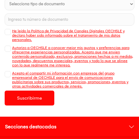
He leído la Política de Privacidad de Canales Digitales OECHSLE y
declaro haber sido informado sobre el tratamiento de mis datos
personales.
Autorizo a OECHSLE a conocer mejor mis gustos y preferencias para
ofrecerme experiencias personalizadas. Acepto que me envien
contenido personalizado, exclusivo, promociones hechas a mi medida,
novedades, descuentos especiales, eventos y todo lo que se alinee
con lo que realmente me interesa.
Acepto el compartir mi información con empresas del grupo
empresarial de OECHSLE para el envío de comunicaciones
publicitarias sobre sus productos, servicios, promociones, eventos y
otras actividades comerciales de interés.
Suscribirme
Secciones destacadas