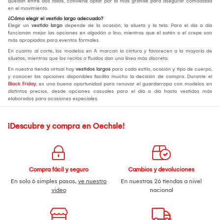
quedan entre dos tallas, conviene optar por la más grande para asegurar comodidad
en el movimiento.
¿Cómo elegir el vestido largo adecuado?
Elegir un
vestido largo
depende de la ocasión, la silueta y la tela. Para el día a día
funcionan mejor las opciones en algodón o lino, mientras que el satén o el crepe son
más apropiados para eventos formales.
En cuanto al corte, los modelos en A marcan la cintura y favorecen a la mayoría de
siluetas, mientras que los rectos o fluidos dan una línea más discreta.
En nuestra tienda virtual hay
vestidos largos
para cada estilo, ocasión y tipo de cuerpo,
y conocer las opciones disponibles facilita mucho la decisión de compra. Durante el
Black Friday
, es una buena oportunidad para renovar el guardarropa con modelos en
distintos precios, desde opciones casuales para el día a día hasta vestidos más
elaborados para ocasiones especiales.
¡Descubre y compra en Oechsle!
Compra fácil y seguro
Cambios y devoluciones
En solo 6 simples pasos,
ve nuestro
En nuestras 26 tiendas a nivel
video
nacional