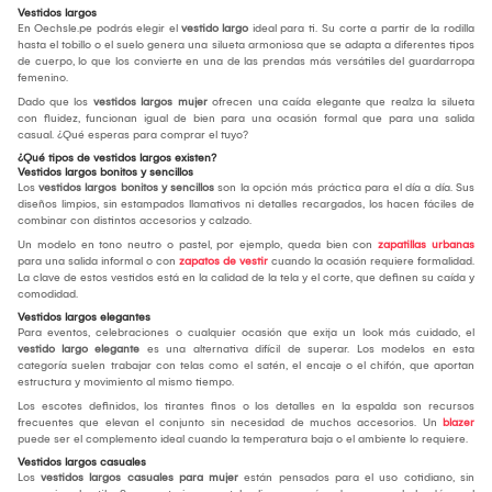
Vestidos largos
En Oechsle.pe podrás elegir el
vestido largo
ideal para ti. Su corte a partir de la rodilla
hasta el tobillo o el suelo genera una silueta armoniosa que se adapta a diferentes tipos
de cuerpo, lo que los convierte en una de las prendas más versátiles del guardarropa
femenino.
Dado que los
vestidos largos mujer
ofrecen una caída elegante que realza la silueta
con fluidez, funcionan igual de bien para una ocasión formal que para una salida
casual. ¿Qué esperas para comprar el tuyo?
¿Qué tipos de vestidos largos existen?
Vestidos largos bonitos y sencillos
Los
vestidos largos bonitos y sencillos
son la opción más práctica para el día a día. Sus
diseños limpios, sin estampados llamativos ni detalles recargados, los hacen fáciles de
combinar con distintos accesorios y calzado.
Un modelo en tono neutro o pastel, por ejemplo, queda bien con
zapatillas urbanas
para una salida informal o con
zapatos de vestir
cuando la ocasión requiere formalidad.
La clave de estos vestidos está en la calidad de la tela y el corte, que definen su caída y
comodidad.
Vestidos largos elegantes
Para eventos, celebraciones o cualquier ocasión que exija un look más cuidado, el
vestido largo elegante
es una alternativa difícil de superar. Los modelos en esta
categoría suelen trabajar con telas como el satén, el encaje o el chifón, que aportan
estructura y movimiento al mismo tiempo.
Los escotes definidos, los tirantes finos o los detalles en la espalda son recursos
frecuentes que elevan el conjunto sin necesidad de muchos accesorios. Un
blazer
puede ser el complemento ideal cuando la temperatura baja o el ambiente lo requiere.
Vestidos largos casuales
Los
vestidos largos casuales para mujer
están pensados para el uso cotidiano, sin