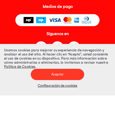
Medios de pago
Síguenos en
Usamos cookies para mejorar su experiencia de navegación y
analizar el uso del sitio. Al hacer clic en “Acepto”, usted consiente
el uso de cookies en su dispositivo. Para más información sobre
cómo administrarlas o eliminarlas, lo invitamos a revisar nuestra
Política de Cookies
.
Tienda 100% Segura
Aceptar
Tiendas Peruanas S.A. R.U.C. Nº 20493020618. Todos los derechos
reservados. Av. Aviación 2405 Piso 3, San Borja
Configuración de cookies
Precios disponibles solo en www.oechsle.pe. Precios online publicados
pueden incluir descuento adicional. Precios sujetos a variaciones sin
previo aviso. Productos sujetos a disponibilidad de stock
El Oficial de Protección de Datos Personales de Tiendas Peruanas S.A.
identificada con RUC No. 20493020618 es el señor Juan Diego Gavelan
Zegarra identificado con D.N.I. N° 45218133, cuyo correo corporativo de
contacto es
oficial.protecciondedatos@oechsle.pe