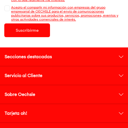
Acepto el compartir mi información con empresas del grupo
empresarial de OECHSLE para el envío de comunicaciones
publicitarias sobre sus productos, servicios, promociones, eventos y
otras actividades comerciales de interés.
Suscribirme
Secciones destacadas
Servicio al Cliente
Sobre Oechsle
Tarjeta oh!