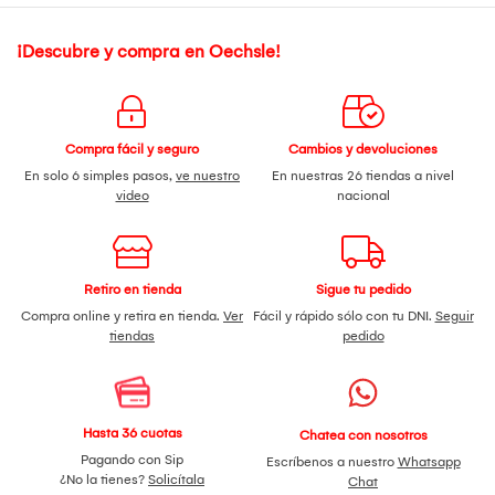
¡Descubre y compra en Oechsle!
Compra fácil y seguro
Cambios y devoluciones
En solo 6 simples pasos,
ve nuestro
En nuestras 26 tiendas a nivel
video
nacional
Retiro en tienda
Sigue tu pedido
Compra online y retira en tienda.
Ver
Fácil y rápido sólo con tu DNI.
Seguir
tiendas
pedido
Hasta 36 cuotas
Chatea con nosotros
Pagando con Sip
Escríbenos a nuestro
Whatsapp
¿No la tienes?
Solicítala
Chat