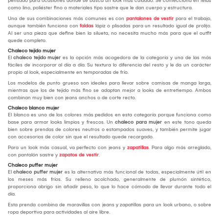
pensado para ocasiones donde se busca un look más cuidado. Se confecciona en telas
como lino, poliéster fino o materiales tipo sastre que le dan cuerpo y estructura.
Una de sus combinaciones más comunes es con
pantalones de vestir
para el trabajo,
aunque también funciona con
faldas
lápiz o plisadas para un resultado igual de prolijo.
Al ser una pieza que define bien la silueta, no necesita mucho más para que el outfit
quede completo.
Chaleco tejido mujer
El
chaleco tejido mujer
es la opción más acogedora de la categoría y una de las más
fáciles de incorporar al día a día. Su textura lo diferencia del resto y le da un carácter
propio al look, especialmente en temporadas de frío.
Los modelos de punto grueso son ideales para llevar sobre camisas de manga larga,
mientras que los de tejido más fino se adaptan mejor a looks de entretiempo. Ambos
combinan muy bien con jeans anchos o de corte recto.
Chaleco blanco mujer
El blanco es uno de los colores más pedidos en esta categoría porque funciona como
base para armar looks limpios y frescos. Un
chaleco para mujer
en este tono queda
bien sobre prendas de colores neutros o estampados suaves, y también permite jugar
con accesorios de color sin que el resultado quede recargado.
Para un look más casual, va perfecto con jeans y
zapatillas
. Para algo más arreglado,
con pantalón sastre y
zapatos de vestir
.
Chaleco puffer mujer
El
chaleco puffer mujer
es la alternativa más funcional de todas, especialmente útil en
los meses más fríos. Su relleno acolchado, generalmente de plumón sintético,
proporciona abrigo sin añadir peso, lo que lo hace cómodo de llevar durante todo el
día.
Esta prenda combina de maravillas con jeans y zapatillas para un look urbano, o sobre
ropa deportiva para actividades al aire libre.