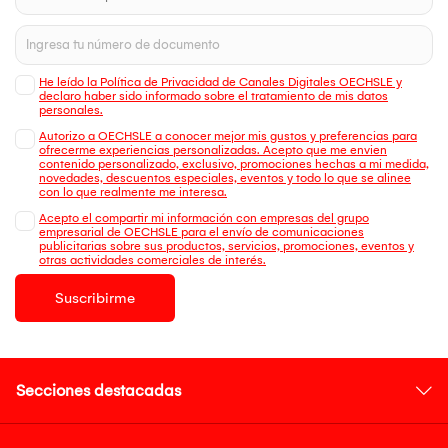
He leído la Política de Privacidad de Canales Digitales OECHSLE y
declaro haber sido informado sobre el tratamiento de mis datos
personales.
Autorizo a OECHSLE a conocer mejor mis gustos y preferencias para
ofrecerme experiencias personalizadas. Acepto que me envien
contenido personalizado, exclusivo, promociones hechas a mi medida,
novedades, descuentos especiales, eventos y todo lo que se alinee
con lo que realmente me interesa.
Acepto el compartir mi información con empresas del grupo
empresarial de OECHSLE para el envío de comunicaciones
publicitarias sobre sus productos, servicios, promociones, eventos y
otras actividades comerciales de interés.
Suscribirme
Secciones destacadas