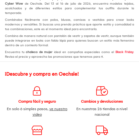
Cyber Wow
de Oechsle. Del 13 al 16 de julio de 2026, encuentra modelos tejidos,
acolchados y de diferentes estilos para complementar tus outfits durante la
temporada.
Combínalos fácilmente con polos, blusas, camisas o vestidos para crear looks
modernos y versátiles. Si buscas una prenda práctica que aporte estilo y comodidad a
tus combinaciones, este es el momento ideal para encontrarla.
Combina de manera natural con pantalón de vestir y zapatos de vestir, aunque también
puede integrarse en looks con falda lápiz para quienes buscan un estilo más femenino
dentro de un contexto formal.
Encuentra tu
chaleco de mujer
ideal en campañas especiales como el
Black Friday
.
Revisa el precio y aprovecha las promociones que tenemos para ti.
¡Descubre y compra en Oechsle!
Compra fácil y seguro
Cambios y devoluciones
En solo 6 simples pasos,
ve nuestro
En nuestras 26 tiendas a nivel
video
nacional