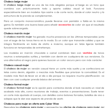
Chaleco beige mujer
El
chaleco beige mujer
es uno de los más elegidos porque el beige es un tono que
combina con prácticamente todo y aporta calidez visual al look. Funciona
especialmente bien en modelos tipo sastre o de corte recto, donde el color neutro y la
estructura de la prenda se complementan.
Para un conjunto monocromático, puede llevarse con pantalón o falda en la misma
gama. Es también una buena base para añadir
accesorios
de color sin que el resultado
quede sobrecargado.
Chaleco marrón mujer
El
chaleco marrón mujer
ha ganado mucha presencia en las últimas temporadas junto
con el auge de los tonos tierra en la moda. Es un color que transmite calidez y que se
integra fácilmente en looks de otoño e invierno, aunque en telas ligeras también
funciona en temporadas de entretiempo.
Los modelos en marrón chocolate o camel combinan bien con
vestidos
de tonos
neutros o estampados sutiles, y también con denim en cualquiera de sus versiones. Es
una alternativa al negro para quienes buscan un color oscuro pero con más carácter.
Chaleco casual mujer
El
chaleco de mujer
en versión casual tiene un corte más suelto y se confecciona en
telas como denim, algodón o mezclas más flexibles que priorizan la comodidad. Es el
modelo más fácil de llevar en el día a día porque no requiere mucha planificación: va
bien con casi cualquier prenda básica del armario.
Chaleco formal mujer
El
chaleco formal mujer
es la opción para contextos donde el look necesita un nivel de
acabado más alto, como reuniones de trabajo, eventos o presentaciones. Suele tener
un corte más ajustado al cuerpo, con detalles como botones forrados, bolsillos de vivo o
solapas que le dan ese aspecto de prenda de vestir.
Chalecos para mujer en oferta este Cyber Wow
Descubre los
chalecos para mujer
y aprovecha las
ofertas de chalecos para mujer
del