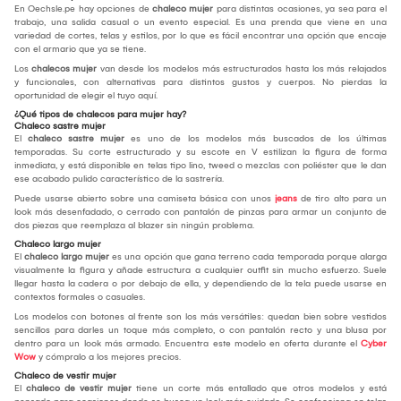
En Oechsle.pe hay opciones de
chaleco mujer
para distintas ocasiones, ya sea para el
trabajo, una salida casual o un evento especial. Es una prenda que viene en una
variedad de cortes, telas y estilos, por lo que es fácil encontrar una opción que encaje
con el armario que ya se tiene.
Los
chalecos mujer
van desde los modelos más estructurados hasta los más relajados
y funcionales, con alternativas para distintos gustos y cuerpos. No pierdas la
oportunidad de elegir el tuyo aquí.
¿Qué tipos de chalecos para mujer hay?
Chaleco sastre mujer
El
chaleco sastre mujer
es uno de los modelos más buscados de los últimas
temporadas. Su corte estructurado y su escote en V estilizan la figura de forma
inmediata, y está disponible en telas tipo lino, tweed o mezclas con poliéster que le dan
ese acabado pulido característico de la sastrería.
Puede usarse abierto sobre una camiseta básica con unos
jeans
de tiro alto para un
look más desenfadado, o cerrado con pantalón de pinzas para armar un conjunto de
dos piezas que reemplaza al blazer sin ningún problema.
Chaleco largo mujer
El
chaleco largo mujer
es una opción que gana terreno cada temporada porque alarga
visualmente la figura y añade estructura a cualquier outfit sin mucho esfuerzo. Suele
llegar hasta la cadera o por debajo de ella, y dependiendo de la tela puede usarse en
contextos formales o casuales.
Los modelos con botones al frente son los más versátiles: quedan bien sobre vestidos
sencillos para darles un toque más completo, o con pantalón recto y una blusa por
dentro para un look más armado. Encuentra este modelo en oferta durante el
Cyber
Wow
y cómpralo a los mejores precios.
Chaleco de vestir mujer
El
chaleco de vestir mujer
tiene un corte más entallado que otros modelos y está