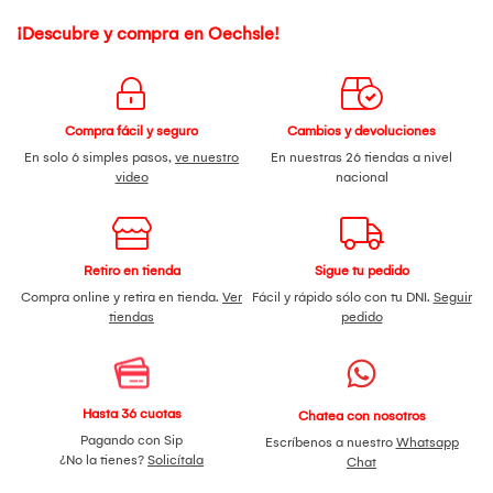
¡Descubre y compra en Oechsle!
Compra fácil y seguro
Cambios y devoluciones
En solo 6 simples pasos,
ve nuestro
En nuestras 26 tiendas a nivel
video
nacional
Retiro en tienda
Sigue tu pedido
Compra online y retira en tienda.
Ver
Fácil y rápido sólo con tu DNI.
Seguir
tiendas
pedido
Hasta 36 cuotas
Chatea con nosotros
Pagando con Sip
Escríbenos a nuestro
Whatsapp
¿No la tienes?
Solicítala
Chat