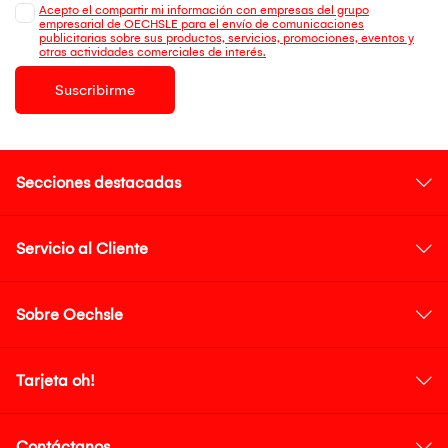
Acepto el compartir mi información con empresas del grupo
empresarial de OECHSLE para el envío de comunicaciones
publicitarias sobre sus productos, servicios, promociones, eventos y
otras actividades comerciales de interés.
Suscribirme
Secciones destacadas
Servicio al Cliente
Sobre Oechsle
Tarjeta oh!
Contáctanos