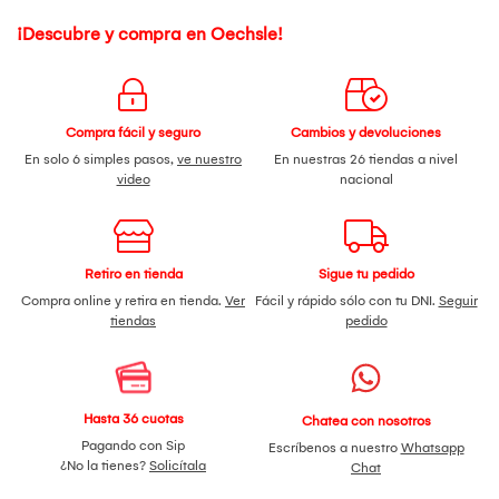
¡Descubre y compra en Oechsle!
Compra fácil y seguro
Cambios y devoluciones
En solo 6 simples pasos,
ve nuestro
En nuestras 26 tiendas a nivel
video
nacional
Retiro en tienda
Sigue tu pedido
Compra online y retira en tienda.
Ver
Fácil y rápido sólo con tu DNI.
Seguir
tiendas
pedido
Hasta 36 cuotas
Chatea con nosotros
Pagando con Sip
Escríbenos a nuestro
Whatsapp
¿No la tienes?
Solicítala
Chat