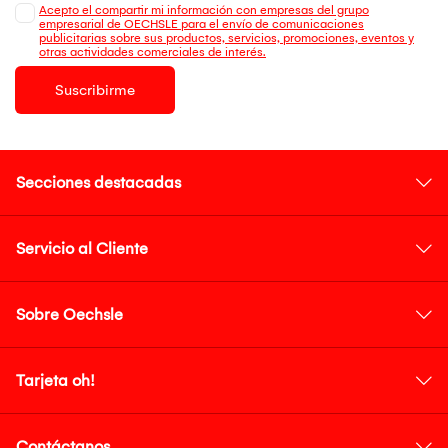
Acepto el compartir mi información con empresas del grupo
empresarial de OECHSLE para el envío de comunicaciones
publicitarias sobre sus productos, servicios, promociones, eventos y
otras actividades comerciales de interés.
Suscribirme
Secciones destacadas
Servicio al Cliente
Sobre Oechsle
Tarjeta oh!
Contáctanos