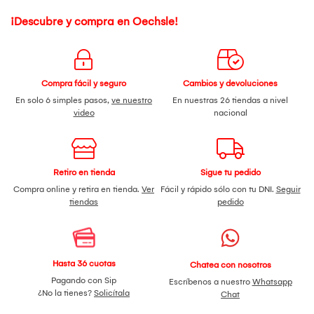
¡Descubre y compra en Oechsle!
Compra fácil y seguro
Cambios y devoluciones
En solo 6 simples pasos,
ve nuestro
En nuestras 26 tiendas a nivel
video
nacional
Retiro en tienda
Sigue tu pedido
Compra online y retira en tienda.
Ver
Fácil y rápido sólo con tu DNI.
Seguir
tiendas
pedido
Hasta 36 cuotas
Chatea con nosotros
Pagando con Sip
Escríbenos a nuestro
Whatsapp
¿No la tienes?
Solicítala
Chat