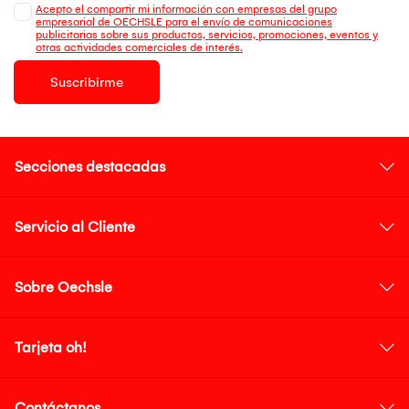
Acepto el compartir mi información con empresas del grupo
empresarial de OECHSLE para el envío de comunicaciones
publicitarias sobre sus productos, servicios, promociones, eventos y
otras actividades comerciales de interés.
Suscribirme
Secciones destacadas
Servicio al Cliente
Sobre Oechsle
Tarjeta oh!
Contáctanos