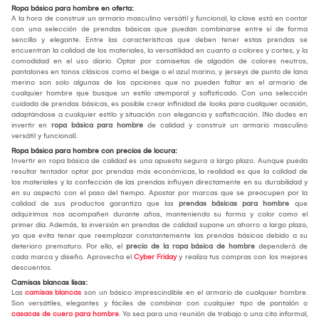
Ropa básica para hombre en oferta:
A la hora de construir un armario masculino versátil y funcional, la clave está en contar
con una selección de prendas básicas que puedan combinarse entre sí de forma
sencilla y elegante. Entre las características que deben tener estas prendas se
encuentran la calidad de los materiales, la versatilidad en cuanto a colores y cortes, y la
comodidad en el uso diario. Optar por camisetas de algodón de colores neutros,
pantalones en tonos clásicos como el beige o el azul marino, y jerseys de punto de lana
merino son solo algunas de las opciones que no pueden faltar en el armario de
cualquier hombre que busque un estilo atemporal y sofisticado. Con una selección
cuidada de prendas básicas, es posible crear infinidad de looks para cualquier ocasión,
adaptándose a cualquier estilo y situación con elegancia y sofisticación. ¡No dudes en
invertir en
ropa básica para hombre
de calidad y construir un armario masculino
versátil y funcional!.
Ropa básica para hombre con precios de locura:
Invertir en ropa básica de calidad es una apuesta segura a largo plazo. Aunque pueda
resultar tentador optar por prendas más económicas, la realidad es que la calidad de
los materiales y la confección de las prendas influyen directamente en su durabilidad y
en su aspecto con el paso del tiempo. Apostar por marcas que se preocupen por la
calidad de sus productos garantiza que las
prendas básicas para hombre
que
adquirimos nos acompañen durante años, manteniendo su forma y color como el
primer día. Además, la inversión en prendas de calidad supone un ahorro a largo plazo,
ya que evita tener que reemplazar constantemente las prendas básicas debido a su
deterioro prematuro. Por ello, el
precio de la ropa básica de hombre
dependerá de
cada marca y diseño. Aprovecha el
Cyber Friday
y realiza tus compras con los mejores
descuentos.
Camisas blancas lisas:
Las
camisas blancas
son un básico imprescindible en el armario de cualquier hombre.
Son versátiles, elegantes y fáciles de combinar con cualquier tipo de pantalón o
casacas de cuero para hombre
. Ya sea para una reunión de trabajo o una cita informal,