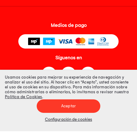
Medios de pago
Síguenos en
Usamos cookies para mejorar su experiencia de navegación y
analizar el uso del sitio. Al hacer clic en “Acepto”, usted consiente
el uso de cookies en su dispositivo. Para más información sobre
cómo administrarlas o eliminarlas, lo invitamos a revisar nuestra
Política de Cookies
.
Tienda 100% Segura
Aceptar
Tiendas Peruanas S.A. R.U.C. Nº 20493020618. Todos los derechos
reservados. Av. Aviación 2405 Piso 3, San Borja
Configuración de cookies
Precios disponibles solo en www.oechsle.pe. Precios online publicados
pueden incluir descuento adicional. Precios sujetos a variaciones sin
previo aviso. Productos sujetos a disponibilidad de stock
El Oficial de Protección de Datos Personales de Tiendas Peruanas S.A.