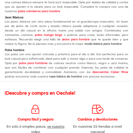
una camisa blanca siempre te hará lucir impecable. Opta por tejidos de calidad y cortes
que se ajusten a tu silueta para un look impecable. Completa tu compra con una de
nuestros
polos camiseros para hombre
.
Jean Básicos:
Los jeans básicos son otra pieza fundamental en el guardarropa masculino. Un buen
par de jeans de corte recto y lavado clásico puede adaptarse a cualquier ocasión,
desde un día casual en la oficina hasta una salida con amigos. Combínalos con
camisetas, camisas,
polos manga larga
o poleras para crear looks informales pero
estilosos. Recuerda elegir una talla de
jeans para hombre
que te quede bien y que
realce tu figura. No lo pienses más y encuentra la mejor
moda básica para hombre
.
Polos hombre:
Los polos son una opción cómoda y práctica para el día a día. Son perfectos para un
look casual pero sofisticado, ideal para salir a tomar algo o para una tarde de compras.
Opta por
polos para hombres
de colores neutros como blanco, negro o azul marino,
que son fáciles de combinar con cualquier prenda. Además, los polos de calidad te
garantizarán durabilidad y comodidad. Asimismo, con los
descuentos Cyber Wow
podrás encontrar toda nuestra
ropa básica de hombre
con precios exclusivos.
¡Descubre y compra en Oechsle!
Compra fácil y seguro
Cambios y devoluciones
En solo 6 simples pasos,
ve nuestro
En nuestras 26 tiendas a nivel
video
nacional