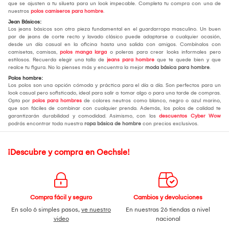
que se ajusten a tu silueta para un look impecable. Completa tu compra con una de
nuestros
polos camiseros para hombre
.
Jean Básicos:
Los jeans básicos son otra pieza fundamental en el guardarropa masculino. Un buen
par de jeans de corte recto y lavado clásico puede adaptarse a cualquier ocasión,
desde un día casual en la oficina hasta una salida con amigos. Combínalos con
camisetas, camisas,
polos manga larga
o poleras para crear looks informales pero
estilosos. Recuerda elegir una talla de
jeans para hombre
que te quede bien y que
realce tu figura. No lo pienses más y encuentra la mejor
moda básica para hombre
.
Polos hombre:
Los polos son una opción cómoda y práctica para el día a día. Son perfectos para un
look casual pero sofisticado, ideal para salir a tomar algo o para una tarde de compras.
Opta por
polos para hombres
de colores neutros como blanco, negro o azul marino,
que son fáciles de combinar con cualquier prenda. Además, los polos de calidad te
garantizarán durabilidad y comodidad. Asimismo, con los
descuentos Cyber Wow
podrás encontrar toda nuestra
ropa básica de hombre
con precios exclusivos.
¡Descubre y compra en Oechsle!
Compra fácil y seguro
Cambios y devoluciones
En solo 6 simples pasos,
ve nuestro
En nuestras 26 tiendas a nivel
video
nacional