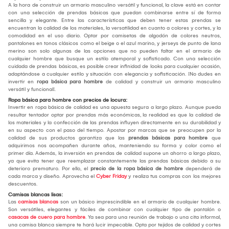
A la hora de construir un armario masculino versátil y funcional, la clave está en contar
con una selección de prendas básicas que puedan combinarse entre sí de forma
sencilla y elegante. Entre las características que deben tener estas prendas se
encuentran la calidad de los materiales, la versatilidad en cuanto a colores y cortes, y la
comodidad en el uso diario. Optar por camisetas de algodón de colores neutros,
pantalones en tonos clásicos como el beige o el azul marino, y jerseys de punto de lana
merino son solo algunas de las opciones que no pueden faltar en el armario de
cualquier hombre que busque un estilo atemporal y sofisticado. Con una selección
cuidada de prendas básicas, es posible crear infinidad de looks para cualquier ocasión,
adaptándose a cualquier estilo y situación con elegancia y sofisticación. ¡No dudes en
invertir en
ropa básica para hombre
de calidad y construir un armario masculino
versátil y funcional!.
Ropa básica para hombre con precios de locura:
Invertir en ropa básica de calidad es una apuesta segura a largo plazo. Aunque pueda
resultar tentador optar por prendas más económicas, la realidad es que la calidad de
los materiales y la confección de las prendas influyen directamente en su durabilidad y
en su aspecto con el paso del tiempo. Apostar por marcas que se preocupen por la
calidad de sus productos garantiza que las
prendas básicas para hombre
que
adquirimos nos acompañen durante años, manteniendo su forma y color como el
primer día. Además, la inversión en prendas de calidad supone un ahorro a largo plazo,
ya que evita tener que reemplazar constantemente las prendas básicas debido a su
deterioro prematuro. Por ello, el
precio de la ropa básica de hombre
dependerá de
cada marca y diseño. Aprovecha el
Cyber Friday
y realiza tus compras con los mejores
descuentos.
Camisas blancas lisas:
Las
camisas blancas
son un básico imprescindible en el armario de cualquier hombre.
Son versátiles, elegantes y fáciles de combinar con cualquier tipo de pantalón o
casacas de cuero para hombre
. Ya sea para una reunión de trabajo o una cita informal,
una camisa blanca siempre te hará lucir impecable. Opta por tejidos de calidad y cortes