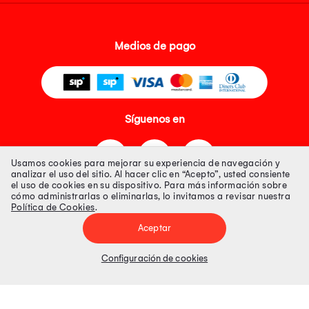
Medios de pago
Síguenos en
Usamos cookies para mejorar su experiencia de navegación y
analizar el uso del sitio. Al hacer clic en “Acepto”, usted consiente
el uso de cookies en su dispositivo. Para más información sobre
cómo administrarlas o eliminarlas, lo invitamos a revisar nuestra
Política de Cookies
.
Tienda 100% Segura
Aceptar
Tiendas Peruanas S.A. R.U.C. Nº 20493020618. Todos los derechos
reservados. Av. Aviación 2405 Piso 3, San Borja
Configuración de cookies
Precios disponibles solo en www.oechsle.pe. Precios online publicados
pueden incluir descuento adicional. Precios sujetos a variaciones sin
previo aviso. Productos sujetos a disponibilidad de stock
El Oficial de Protección de Datos Personales de Tiendas Peruanas S.A.
identificada con RUC No. 20493020618 es el señor Juan Diego Gavelan