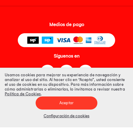
Medios de pago
Síguenos en
Usamos cookies para mejorar su experiencia de navegación y
analizar el uso del sitio. Al hacer clic en “Acepto”, usted consiente
el uso de cookies en su dispositivo. Para más información sobre
cómo administrarlas o eliminarlas, lo invitamos a revisar nuestra
Política de Cookies
.
Tienda 100% Segura
Aceptar
Tiendas Peruanas S.A. R.U.C. Nº 20493020618. Todos los derechos
reservados. Av. Aviación 2405 Piso 3, San Borja
Configuración de cookies
Precios disponibles solo en www.oechsle.pe. Precios online publicados
pueden incluir descuento adicional. Precios sujetos a variaciones sin
previo aviso. Productos sujetos a disponibilidad de stock
El Oficial de Protección de Datos Personales de Tiendas Peruanas S.A.