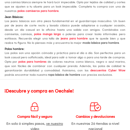
una camisa blanca siempre te hará lucir impecable. Opta por tejidos de calidad y cortes
que se ajusten a tu silueta para un look impecable. Completa tu compra con una de
nuestros
polos camiseros para hombre
.
Jean Básicos:
Los jeans básicos son otra pieza fundamental en el guardarropa masculino. Un buen
par de jeans de corte recto y lavado clásico puede adaptarse a cualquier ocasión,
desde un día casual en la oficina hasta una salida con amigos. Combínalos con
camisetas, camisas,
polos manga larga
o poleras para crear looks informales pero
estilosos. Recuerda elegir una talla de
jeans para hombre
que te quede bien y que
realce tu figura. No lo pienses más y encuentra la mejor
moda básica para hombre
.
Polos hombre:
Los polos son una opción cómoda y práctica para el día a día. Son perfectos para un
look casual pero sofisticado, ideal para salir a tomar algo o para una tarde de compras.
Opta por
polos para hombres
de colores neutros como blanco, negro o azul marino,
que son fáciles de combinar con cualquier prenda. Además, los polos de calidad te
garantizarán durabilidad y comodidad. Asimismo, con los
descuentos Cyber Wow
podrás encontrar toda nuestra
ropa básica de hombre
con precios exclusivos.
¡Descubre y compra en Oechsle!
Compra fácil y seguro
Cambios y devoluciones
En solo 6 simples pasos,
ve nuestro
En nuestras 26 tiendas a nivel
video
nacional