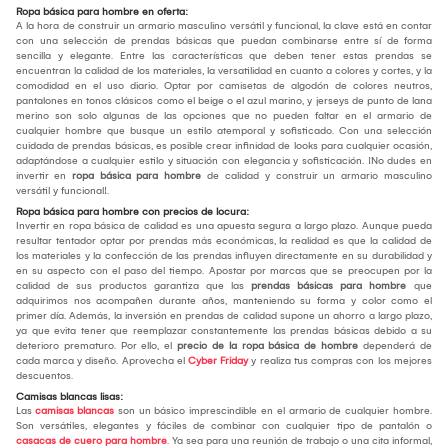
Ropa básica para hombre en oferta:
A la hora de construir un armario masculino versátil y funcional, la clave está en contar
con una selección de prendas básicas que puedan combinarse entre sí de forma
sencilla y elegante. Entre las características que deben tener estas prendas se
encuentran la calidad de los materiales, la versatilidad en cuanto a colores y cortes, y la
comodidad en el uso diario. Optar por camisetas de algodón de colores neutros,
pantalones en tonos clásicos como el beige o el azul marino, y jerseys de punto de lana
merino son solo algunas de las opciones que no pueden faltar en el armario de
cualquier hombre que busque un estilo atemporal y sofisticado. Con una selección
cuidada de prendas básicas, es posible crear infinidad de looks para cualquier ocasión,
adaptándose a cualquier estilo y situación con elegancia y sofisticación. ¡No dudes en
invertir en
ropa básica para hombre
de calidad y construir un armario masculino
versátil y funcional!.
Ropa básica para hombre con precios de locura:
Invertir en ropa básica de calidad es una apuesta segura a largo plazo. Aunque pueda
resultar tentador optar por prendas más económicas, la realidad es que la calidad de
los materiales y la confección de las prendas influyen directamente en su durabilidad y
en su aspecto con el paso del tiempo. Apostar por marcas que se preocupen por la
calidad de sus productos garantiza que las
prendas básicas para hombre
que
adquirimos nos acompañen durante años, manteniendo su forma y color como el
primer día. Además, la inversión en prendas de calidad supone un ahorro a largo plazo,
ya que evita tener que reemplazar constantemente las prendas básicas debido a su
deterioro prematuro. Por ello, el
precio de la ropa básica de hombre
dependerá de
cada marca y diseño. Aprovecha el
Cyber Friday
y realiza tus compras con los mejores
descuentos.
Camisas blancas lisas:
Las
camisas blancas
son un básico imprescindible en el armario de cualquier hombre.
Son versátiles, elegantes y fáciles de combinar con cualquier tipo de pantalón o
casacas de cuero para hombre
. Ya sea para una reunión de trabajo o una cita informal,