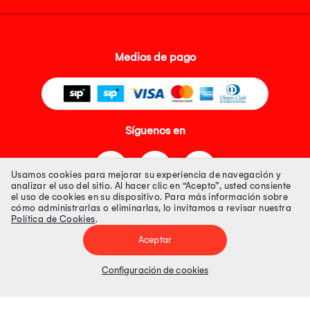
Medios de pago
Síguenos en
Usamos cookies para mejorar su experiencia de navegación y
analizar el uso del sitio. Al hacer clic en “Acepto”, usted consiente
el uso de cookies en su dispositivo. Para más información sobre
cómo administrarlas o eliminarlas, lo invitamos a revisar nuestra
Política de Cookies
.
Tienda 100% Segura
Aceptar
Tiendas Peruanas S.A. R.U.C. Nº 20493020618. Todos los derechos
reservados. Av. Aviación 2405 Piso 3, San Borja
Configuración de cookies
Precios disponibles solo en www.oechsle.pe. Precios online publicados
pueden incluir descuento adicional. Precios sujetos a variaciones sin
previo aviso. Productos sujetos a disponibilidad de stock
El Oficial de Protección de Datos Personales de Tiendas Peruanas S.A.