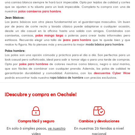
una camisa blanca siempre te hará lucir impecable. Opta por tejidos de calidad y cortes
que se ajusten a tu silueta para un look impecable. Completa tu compra con una de
nuestros
polos camiseros para hombre
.
Jean Básicos:
Los jeans básicos son otra pieza fundamental en el guardarropa masculino. Un buen
par de jeans de corte recto y lavado clásico puede adaptarse a cualquier ocasión,
desde un día casual en la oficina hasta una salida con amigos. Combínalos con
camisetas, camisas,
polos manga larga
o poleras para crear looks informales pero
estilosos. Recuerda elegir una talla de
jeans para hombre
que te quede bien y que
realce tu figura. No lo pienses más y encuentra la mejor
moda básica para hombre
.
Polos hombre:
Los polos son una opción cómoda y práctica para el día a día. Son perfectos para un
look casual pero sofisticado, ideal para salir a tomar algo o para una tarde de compras.
Opta por
polos para hombres
de colores neutros como blanco, negro o azul marino,
que son fáciles de combinar con cualquier prenda. Además, los polos de calidad te
garantizarán durabilidad y comodidad. Asimismo, con los
descuentos Cyber Wow
podrás encontrar toda nuestra
ropa básica de hombre
con precios exclusivos.
¡Descubre y compra en Oechsle!
Compra fácil y seguro
Cambios y devoluciones
En solo 6 simples pasos,
ve nuestro
En nuestras 26 tiendas a nivel
video
nacional