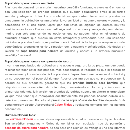
Ropa básica para hombre en oferta:
A la hora de construir un armario masculino versátil y funcional, la clave está en contar
con una selección de prendas básicas que puedan combinarse entre sí de forma
sencilla y elegante. Entre las características que deben tener estas prendas se
encuentran la calidad de los materiales, la versatilidad en cuanto a colores y cortes, y la
comodidad en el uso diario. Optar por camisetas de algodón de colores neutros,
pantalones en tonos clásicos como el beige o el azul marino, y jerseys de punto de lana
merino son solo algunas de las opciones que no pueden faltar en el armario de
cualquier hombre que busque un estilo atemporal y sofisticado. Con una selección
cuidada de prendas básicas, es posible crear infinidad de looks para cualquier ocasión,
adaptándose a cualquier estilo y situación con elegancia y sofisticación. ¡No dudes en
invertir en
ropa básica para hombre
de calidad y construir un armario masculino
versátil y funcional!.
Ropa básica para hombre con precios de locura:
Invertir en ropa básica de calidad es una apuesta segura a largo plazo. Aunque pueda
resultar tentador optar por prendas más económicas, la realidad es que la calidad de
los materiales y la confección de las prendas influyen directamente en su durabilidad y
en su aspecto con el paso del tiempo. Apostar por marcas que se preocupen por la
calidad de sus productos garantiza que las
prendas básicas para hombre
que
adquirimos nos acompañen durante años, manteniendo su forma y color como el
primer día. Además, la inversión en prendas de calidad supone un ahorro a largo plazo,
ya que evita tener que reemplazar constantemente las prendas básicas debido a su
deterioro prematuro. Por ello, el
precio de la ropa básica de hombre
dependerá de
cada marca y diseño. Aprovecha el
Cyber Friday
y realiza tus compras con los mejores
descuentos.
Camisas blancas lisas:
Las
camisas blancas
son un básico imprescindible en el armario de cualquier hombre.
Son versátiles, elegantes y fáciles de combinar con cualquier tipo de pantalón o
casacas de cuero para hombre
. Ya sea para una reunión de trabajo o una cita informal,