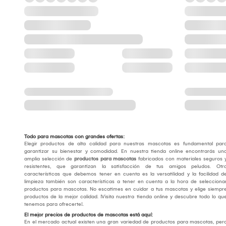
Todo para mascotas con grandes ofertas:
Elegir productos de alta calidad para nuestras mascotas es fundamental par
garantizar su bienestar y comodidad. En nuestra tienda online encontrarás un
amplia selección de
productos para mascotas
fabricados con materiales seguros 
resistentes, que garantizan la satisfacción de tus amigos peludos. Otr
características que debemos tener en cuenta es la versatilidad y la facilidad d
limpieza también son características a tener en cuenta a la hora de selecciona
productos para mascotas. No escatimes en cuidar a tus mascotas y elige siempr
productos de la mejor calidad. ¡Visita nuestra tienda online y descubre todo lo qu
tenemos para ofrecerte!.
El mejor precios de productos de mascotas está aquí:
En el mercado actual existen una gran variedad de productos para mascotas, per