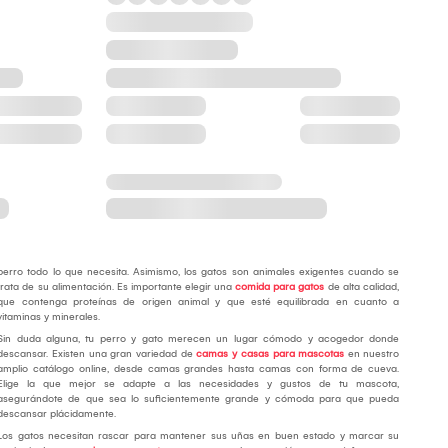
perro todo lo que necesita. Asimismo, los gatos son animales exigentes cuando se
trata de su alimentación. Es importante elegir una
comida para gatos
de alta calidad,
que contenga proteínas de origen animal y que esté equilibrada en cuanto a
vitaminas y minerales.
Sin duda alguna, tu perro y gato merecen un lugar cómodo y acogedor donde
descansar. Existen una gran variedad de
camas y casas para mascotas
en nuestro
amplio catálogo online, desde camas grandes hasta camas con forma de cueva.
Elige la que mejor se adapte a las necesidades y gustos de tu mascota,
asegurándote de que sea lo suficientemente grande y cómoda para que pueda
descansar plácidamente.
Los gatos necesitan rascar para mantener sus uñas en buen estado y marcar su