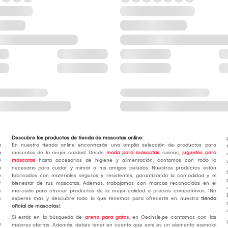
Descubre los productos de tienda de mascotas online:
a
En nuestra tienda online encontrarás una amplia selección de productos para
a
mascotas de la mejor calidad. Desde
moda para mascotas
, camas,
juguetes para
y
mascotas
hasta accesorios de higiene y alimentación, contamos con todo lo
a
necesario para cuidar y mimar a tus amigos peludos. Nuestros productos están
e
fabricados con materiales seguros y resistentes, garantizando la comodidad y el
r
bienestar de tus mascotas. Además, trabajamos con marcas reconocidas en el
e
mercado para ofrecer productos de la mejor calidad a precios competitivos. ¡No
e
esperes más y descubre todo lo que tenemos para ofrecerte en nuestra
tienda
oficial de mascotas
!.
Si estás en la búsqueda de
arena para gatos
, en Oechsle.pe contamos con las
o
mejores ofertas. Además, debes tener en cuenta que este es un elemento esencial