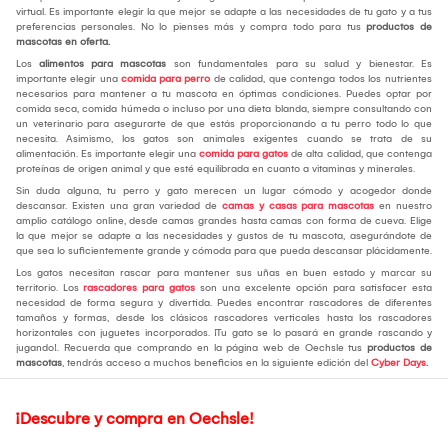
virtual. Es importante elegir la que mejor se adapte a las necesidades de tu gato y a tus
preferencias personales. No lo pienses más y compra todo para tus
productos de
mascotas en oferta.
Los
alimentos para mascotas
son fundamentales para su salud y bienestar. Es
importante elegir una
comida para perro
de calidad, que contenga todos los nutrientes
necesarios para mantener a tu mascota en óptimas condiciones. Puedes optar por
comida seca, comida húmeda o incluso por una dieta blanda, siempre consultando con
un veterinario para asegurarte de que estás proporcionando a tu perro todo lo que
necesita. Asimismo, los gatos son animales exigentes cuando se trata de su
alimentación. Es importante elegir una
comida para gatos
de alta calidad, que contenga
proteínas de origen animal y que esté equilibrada en cuanto a vitaminas y minerales.
Sin duda alguna, tu perro y gato merecen un lugar cómodo y acogedor donde
descansar. Existen una gran variedad de
camas y casas para mascotas
en nuestro
amplio catálogo online, desde camas grandes hasta camas con forma de cueva. Elige
la que mejor se adapte a las necesidades y gustos de tu mascota, asegurándote de
que sea lo suficientemente grande y cómoda para que pueda descansar plácidamente.
Los gatos necesitan rascar para mantener sus uñas en buen estado y marcar su
territorio. Los
rascadores para gatos
son una excelente opción para satisfacer esta
necesidad de forma segura y divertida. Puedes encontrar rascadores de diferentes
tamaños y formas, desde los clásicos rascadores verticales hasta los rascadores
horizontales con juguetes incorporados. ¡Tu gato se lo pasará en grande rascando y
jugando!. Recuerda que comprando en la página web de Oechsle tus
productos de
mascotas
, tendrás acceso a muchos beneficios en la siguiente edición del
Cyber Days.
¡Descubre y compra en Oechsle!