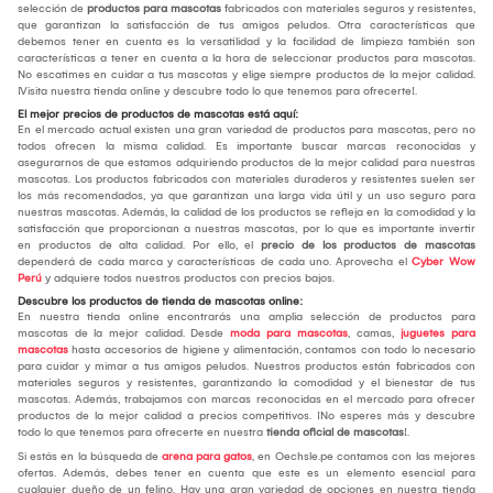
selección de
productos para mascotas
fabricados con materiales seguros y resistentes,
que garantizan la satisfacción de tus amigos peludos. Otra características que
debemos tener en cuenta es la versatilidad y la facilidad de limpieza también son
características a tener en cuenta a la hora de seleccionar productos para mascotas.
No escatimes en cuidar a tus mascotas y elige siempre productos de la mejor calidad.
¡Visita nuestra tienda online y descubre todo lo que tenemos para ofrecerte!.
El mejor precios de productos de mascotas está aquí:
En el mercado actual existen una gran variedad de productos para mascotas, pero no
todos ofrecen la misma calidad. Es importante buscar marcas reconocidas y
asegurarnos de que estamos adquiriendo productos de la mejor calidad para nuestras
mascotas. Los productos fabricados con materiales duraderos y resistentes suelen ser
los más recomendados, ya que garantizan una larga vida útil y un uso seguro para
nuestras mascotas. Además, la calidad de los productos se refleja en la comodidad y la
satisfacción que proporcionan a nuestras mascotas, por lo que es importante invertir
en productos de alta calidad. Por ello, el
precio de los productos de mascotas
dependerá de cada marca y características de cada uno. Aprovecha el
Cyber Wow
Perú
y adquiere todos nuestros productos con precios bajos.
Descubre los productos de tienda de mascotas online:
En nuestra tienda online encontrarás una amplia selección de productos para
mascotas de la mejor calidad. Desde
moda para mascotas
, camas,
juguetes para
mascotas
hasta accesorios de higiene y alimentación, contamos con todo lo necesario
para cuidar y mimar a tus amigos peludos. Nuestros productos están fabricados con
materiales seguros y resistentes, garantizando la comodidad y el bienestar de tus
mascotas. Además, trabajamos con marcas reconocidas en el mercado para ofrecer
productos de la mejor calidad a precios competitivos. ¡No esperes más y descubre
todo lo que tenemos para ofrecerte en nuestra
tienda oficial de mascotas
!.
Si estás en la búsqueda de
arena para gatos
, en Oechsle.pe contamos con las mejores
ofertas. Además, debes tener en cuenta que este es un elemento esencial para
cualquier dueño de un felino. Hay una gran variedad de opciones en nuestra tienda