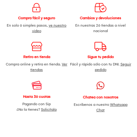
Compra fácil y seguro
Cambios y devoluciones
En solo 6 simples pasos,
ve nuestro
En nuestras 26 tiendas a nivel
video
nacional
Retiro en tienda
Sigue tu pedido
Compra online y retira en tienda.
Ver
Fácil y rápido sólo con tu DNI.
Seguir
tiendas
pedido
Hasta 36 cuotas
Chatea con nosotros
Pagando con Sip
Escríbenos a nuestro
Whatsapp
¿No la tienes?
Solicítala
Chat