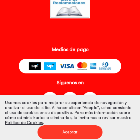
Medios de pago
Síguenos en
Usamos cookies para mejorar su experiencia de navegación y
analizar el uso del sitio. Al hacer clic en “Acepto”, usted consiente
el uso de cookies en su dispositivo. Para más información sobre
cómo administrarlas o eliminarlas, lo invitamos a revisar nuestra
Política de Cookies
.
Tienda 100% Segura
Aceptar
Tiendas Peruanas S.A. R.U.C. Nº 20493020618. Todos los derechos