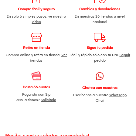
Compra fácil y seguro
Cambios y devoluciones
En solo 6 simples pasos,
ve nuestro
En nuestras 26 tiendas a nivel
video
nacional
Retiro en tienda
Sigue tu pedido
Compra online y retira en tienda.
Ver
Fácil y rápido sólo con tu DNI.
Seguir
tiendas
pedido
Hasta 36 cuotas
Chatea con nosotros
Pagando con Sip
Escríbenos a nuestro
Whatsapp
¿No la tienes?
Solicítala
Chat
¡Recibe nuestras ofertas y novedades!