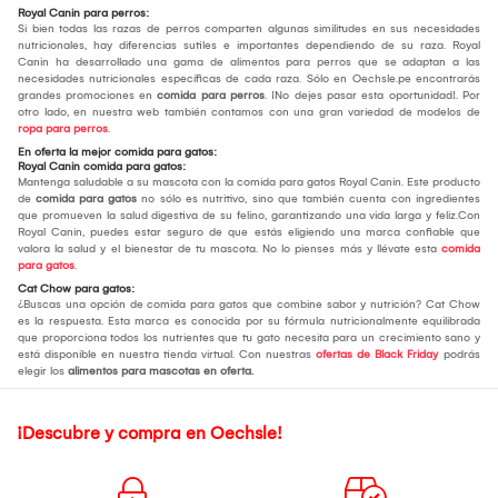
Royal Canin para perros:
Si bien todas las razas de perros comparten algunas similitudes en sus necesidades
nutricionales, hay diferencias sutiles e importantes dependiendo de su raza. Royal
Canin ha desarrollado una gama de alimentos para perros que se adaptan a las
necesidades nutricionales específicas de cada raza. Sólo en Oechsle.pe encontrarás
grandes promociones en
comida para perros
. ¡No dejes pasar esta oportunidad!. Por
otro lado, en nuestra web también contamos con una gran variedad de modelos de
ropa para perros
.
En oferta la mejor comida para gatos:
Royal Canin comida para gatos:
Mantenga saludable a su mascota con la comida para gatos Royal Canin. Este producto
de
comida para gatos
no sólo es nutritivo, sino que también cuenta con ingredientes
que promueven la salud digestiva de su felino, garantizando una vida larga y feliz.Con
Royal Canin, puedes estar seguro de que estás eligiendo una marca confiable que
valora la salud y el bienestar de tu mascota. No lo pienses más y llévate esta
comida
para gatos
.
Cat Chow para gatos:
¿Buscas una opción de comida para gatos que combine sabor y nutrición? Cat Chow
es la respuesta. Esta marca es conocida por su fórmula nutricionalmente equilibrada
que proporciona todos los nutrientes que tu gato necesita para un crecimiento sano y
está disponible en nuestra tienda virtual. Con nuestras
ofertas de Black Friday
podrás
elegir los
alimentos para mascotas en oferta.
¡Descubre y compra en Oechsle!