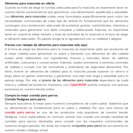
Alimentos para mascotas en oferta:
Cuando se trata de elegir la comida adecuada para tu mascota, es importante tener en
cuenta ciertas características que garanticen una alimentación equilibrada y saludable.
Los
alimentos para mascotas
suelen estar formulados específicamente para cubrir las
necesidades nutricionales de cada tipo de animal. Es fundamental que los alimentos
contengan una combinación adecuada de proteínas, grasas, carbohidratos, vitaminas y
minerales para garantizar una dieta completa y balanceada. Además, es importante
tener en cuenta la edad, tamaño y nivel de actividad de tu mascota a la hora de elegir
el alimento adecuado.. ¡Tu peludo amigo te lo agradecerá con su vitalidad y alegría!.
Precios con rebajas de alimentos para mascotas sólo aquí:
A la hora de elegir los alimentos para tu mascota, es importante optar por productos de
la mejor calidad para garantizar su salud y bienestar. Los alimentos de alta calidad
suelen estar elaborados con ingredientes frescos y naturales, libres de aditivos
artificiales, colorantes y conservantes. Además, suelen someterse a estrictos controles
de calidad y cumplir con las normativas y estándares de seguridad alimentaria. Por
tanto, invertir en alimentos de calidad para tu mascota puede suponer un ahorro a
largo plazo en gastos veterinarios y garantizar una vida más larga y saludable para tu
peludo amigo. Por ello, el
precio de los alimentos para mascotas
dependerá de cada
marca y calidad del producto. Asimismo, con
CyberWOW
podrás comprar con precios
exclusivos en nuestra tienda online.
Compra la mejor comida para perros:
Comida Pedigree para perro:
Siempre buscamos lo mejor para nuestros compañeros de cuatro patas. Sabemos que
su alimentación es fundamental para su salud y vitalidad. Por eso, esta marca de
comida para perros
es uno de los productos más populares de nuestra tienda.
Pedigree, como especialistas en nutrición animal, han creado una amplia variedad de
comidas para perros diseñadas para cumplir con los requisitos nutricionales de
nuestros amigos peludos. Sin duda, las mejores
croquetas para perro
las encuentras en
nuestro amplio catálogo virtual.