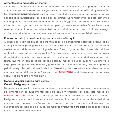
Alimentos para mascotas en oferta:
Cuando se trata de elegir la comida adecuada para tu mascota, es importante tener en
cuenta ciertas características que garanticen una alimentación equilibrada y saludable.
Los
alimentos para mascotas
suelen estar formulados específicamente para cubrir las
necesidades nutricionales de cada tipo de animal. Es fundamental que los alimentos
contengan una combinación adecuada de proteínas, grasas, carbohidratos, vitaminas y
minerales para garantizar una dieta completa y balanceada. Además, es importante
tener en cuenta la edad, tamaño y nivel de actividad de tu mascota a la hora de elegir
el alimento adecuado.. ¡Tu peludo amigo te lo agradecerá con su vitalidad y alegría!.
Precios con rebajas de alimentos para mascotas sólo aquí:
A la hora de elegir los alimentos para tu mascota, es importante optar por productos de
la mejor calidad para garantizar su salud y bienestar. Los alimentos de alta calidad
suelen estar elaborados con ingredientes frescos y naturales, libres de aditivos
artificiales, colorantes y conservantes. Además, suelen someterse a estrictos controles
de calidad y cumplir con las normativas y estándares de seguridad alimentaria. Por
tanto, invertir en alimentos de calidad para tu mascota puede suponer un ahorro a
largo plazo en gastos veterinarios y garantizar una vida más larga y saludable para tu
peludo amigo. Por ello, el
precio de los alimentos para mascotas
dependerá de cada
marca y calidad del producto. Asimismo, con
CyberWOW
podrás comprar con precios
exclusivos en nuestra tienda online.
Compra la mejor comida para perros:
Comida Pedigree para perro:
Siempre buscamos lo mejor para nuestros compañeros de cuatro patas. Sabemos que
su alimentación es fundamental para su salud y vitalidad. Por eso, esta marca de
comida para perros
es uno de los productos más populares de nuestra tienda.
Pedigree, como especialistas en nutrición animal, han creado una amplia variedad de
comidas para perros diseñadas para cumplir con los requisitos nutricionales de
nuestros amigos peludos. Sin duda, las mejores
croquetas para perro
las encuentras en
nuestro amplio catálogo virtual.