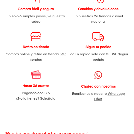
Compra fácil y seguro
Cambios y devoluciones
En solo 6 simples pasos,
ve nuestro
En nuestras 26 tiendas a nivel
video
nacional
Retiro en tienda
Sigue tu pedido
Compra online y retira en tienda.
Ver
Fácil y rápido sólo con tu DNI.
Seguir
tiendas
pedido
Hasta 36 cuotas
Chatea con nosotros
Pagando con Sip
Escríbenos a nuestro
Whatsapp
¿No la tienes?
Solicítala
Chat
¡Recibe nuestras ofertas y novedades!