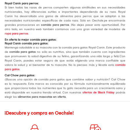
Royal Canin para perros:
Si bien todas las razas de perros comparten algunas similitudes en sus necesidades
nutricionales, hay diferencias sutiles e importantes dependiendo de su raza. Royal
Canin ha desarrollado una gama de alimentos para perros que se adaptan a las
necesidades nutricionales específicas de cada raza. Sólo en Oechsle.pe encontrarás
grandes promociones en
comida para perros
. ¡No dejes pasar esta oportunidad!. Por
otro lado, en nuestra web también contamos con una gran variedad de modelos de
ropa para perros
.
En oferta la mejor comida para gatos:
Royal Canin comida para gatos:
Mantenga saludable a su mascota con la comida para gatos Royal Canin. Este producto
de
comida para gatos
no sólo es nutritivo, sino que también cuenta con ingredientes
que promueven la salud digestiva de su felino, garantizando una vida larga y feliz.Con
Royal Canin, puedes estar seguro de que estás eligiendo una marca confiable que
valora la salud y el bienestar de tu mascota. No lo pienses más y llévate esta
comida
para gatos
.
Cat Chow para gatos:
¿Buscas una opción de comida para gatos que combine sabor y nutrición? Cat Chow
es la respuesta. Esta marca es conocida por su fórmula nutricionalmente equilibrada
que proporciona todos los nutrientes que tu gato necesita para un crecimiento sano y
está disponible en nuestra tienda virtual. Con nuestras
ofertas de Black Friday
podrás
elegir los
alimentos para mascotas en oferta.
¡Descubre y compra en Oechsle!