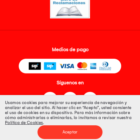
Medios de pago
Síguenos en
Usamos cookies para mejorar su experiencia de navegación y
analizar el uso del sitio. Al hacer clic en “Acepto”, usted consiente
el uso de cookies en su dispositivo. Para más información sobre
cómo administrarlas o eliminarlas, lo invitamos a revisar nuestra
Política de Cookies
.
Tienda 100% Segura
Aceptar
Tiendas Peruanas S.A. R.U.C. Nº 20493020618. Todos los derechos