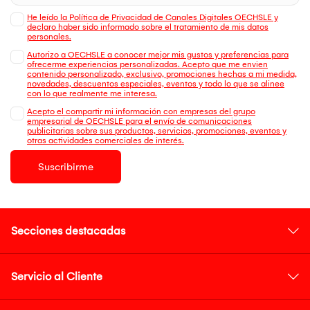
He leído la Política de Privacidad de Canales Digitales OECHSLE y
declaro haber sido informado sobre el tratamiento de mis datos
personales.
Autorizo a OECHSLE a conocer mejor mis gustos y preferencias para
ofrecerme experiencias personalizadas. Acepto que me envien
contenido personalizado, exclusivo, promociones hechas a mi medida,
novedades, descuentos especiales, eventos y todo lo que se alinee
con lo que realmente me interesa.
Acepto el compartir mi información con empresas del grupo
empresarial de OECHSLE para el envío de comunicaciones
publicitarias sobre sus productos, servicios, promociones, eventos y
otras actividades comerciales de interés.
Suscribirme
Secciones destacadas
Servicio al Cliente