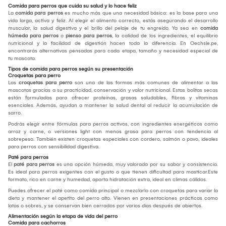
Comida para perros que cuida su salud y lo hace feliz
La
comida para perros
es mucho más que una necesidad básica: es la base para una
vida larga, activa y feliz. Al elegir el alimento correcto, estás asegurando el desarrollo
muscular, la salud digestiva y el brillo del pelaje de tu engreído. Ya sea en
comida
húmeda para perros
o
pienso para perros
, la calidad de los ingredientes, el equilibrio
nutricional y la facilidad de digestión hacen toda la diferencia. En Oechsle.pe,
encontrarás alternativas pensadas para cada etapa, tamaño y necesidad especial de
tu mascota.
Tipos de comida para perros según su presentación
Croquetas para perro
Las
croquetas para perro
son una de las formas más comunes de alimentar a las
mascotas gracias a su practicidad, conservación y valor nutricional. Estas bolitas secas
están formuladas para ofrecer proteínas, grasas saludables, fibras y vitaminas
esenciales. Además, ayudan a mantener la salud dental al reducir la acumulación de
sarro.
Podrás elegir entre fórmulas para perros activos, con ingredientes energéticos como
arroz y carne, o versiones light con menos grasa para perros con tendencia al
sobrepeso. También existen croquetas especiales con cordero, salmón o pavo, ideales
para perros con sensibilidad digestiva.
Paté para perros
El
paté para perros
es una opción húmeda, muy valorada por su sabor y consistencia.
Es ideal para perros exigentes con el gusto o que tienen dificultad para masticar.Este
formato, rico en carne y humedad, aporta hidratación extra, ideal en climas cálidos.
Puedes ofrecer el paté como comida principal o mezclarlo con croquetas para variar la
dieta y mantener el apetito del perro alto. Vienen en presentaciones prácticas como
latas o sobres, y se conservan bien cerrados por varios días después de abiertos.
Alimentación según la etapa de vida del perro
Comida para cachorros