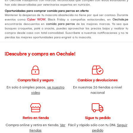
En Oechsle trabajamos con marcas reconocidas que cumplen con estos estándares y
han sido desarrolladas por veterinarios expertos en nutrición.
Oportunidades para comprar comida para perros en oferta
Mantener la despensa de tu mascota abastecida no tiene por qué ser costoso. Durante
eventos como
Cyber WOW
, Black Friday o campañas estacionales, en
Oechsle.pe
encontrarás descuentos en
comida para perros
de las mejores marcas. Ya sea que
busques croquetas, paté o snacks, puedes aprovechar los precios bajos y realizar tu
compra desde casa con total comodidad. Suscríbete a nuestras notificaciones y no te
pierdas las mejores oportunidades para engreír a tu mascota.
¡Descubre y compra en Oechsle!
Compra fácil y seguro
Cambios y devoluciones
En solo 6 simples pasos,
ve nuestro
En nuestras 26 tiendas a nivel
video
nacional
Retiro en tienda
Sigue tu pedido
Compra online y retira en tienda.
Ver
Fácil y rápido sólo con tu DNI.
Seguir
tiendas
pedido