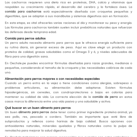
Los cachorros requieren una dieta rica en proteínas, DHA, calcio y vitaminas que
respalden su crecimiento rápido, el desarrollo del cerebro y la fortaleza ósea. La
comida para cachorros
está especialmente diseñada con croquetas pequeñas y
digestibles, que se adaptan a sus mandíbulas y sistemas digestivos aún en formación.
En esta etapa, es vital ofrecerles varias raciones al día y monitorear su peso y energía.
Las fórmulas para cachorros también suelen incluir prebióticos naturales que refuerzan
las defensas desde temprana edad.
Comida para perros adultos
Un perro adulto necesita alimento para perros que le ofrezca energía suficiente para
su rutina diaria, sin generar exceso de peso. Aquí es clave elegir un producto con
proteína de calidad, grasas saludables como el Omega 3 y 6, y niveles adecuados de
fibra para una digestión sana.
En Oechsle.pe puedes encontrar fórmulas diseñadas para razas grandes, medianas o
pequeñas, considerando el tamaño de la croqueta y las necesidades calóricas de cada
uno.
Alimentación para perros mayores o con necesidades especiales
Cuando un perro entra en la vejez o tiene condiciones como alergias, sobrepeso o
problemas articulares, su alimentación debe adaptarse. Existen fórmulas
hipoalergénicas, sin cereales, con condroprotectores o bajos en calorías para
mantener su calidad de vida. La correcta elección de la
comida de perro
en estos
casos marca la diferencia entre una vida pasiva y una saludable y activa.
Qué buscar en un buen alimento para perros
Un buen
alimento para perros
debe tener como primer ingrediente proteína animal, ya
sea pollo, res, pescado o cordero. También es importante que esté libre de
subproductos y rellenos como harinas de baja calidad. Busca opciones con
antioxidantes naturales, minerales quelados y fibras naturales como la pulpa de
remolacha para mejorar la salud digestiva.