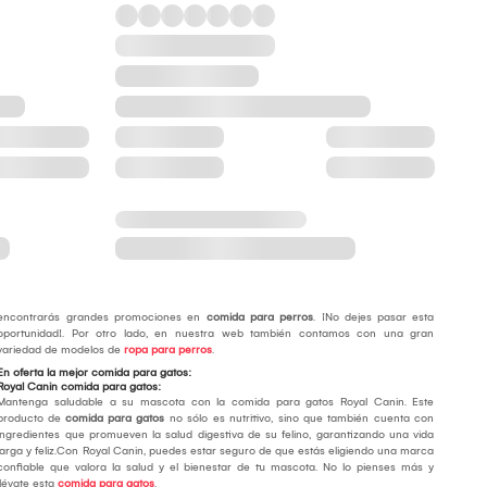
encontrarás grandes promociones en
comida para perros
. ¡No dejes pasar esta
oportunidad!. Por otro lado, en nuestra web también contamos con una gran
variedad de modelos de
ropa para perros
.
En oferta la mejor comida para gatos:
Royal Canin comida para gatos:
Mantenga saludable a su mascota con la comida para gatos Royal Canin. Este
producto de
comida para gatos
no sólo es nutritivo, sino que también cuenta con
ingredientes que promueven la salud digestiva de su felino, garantizando una vida
larga y feliz.Con Royal Canin, puedes estar seguro de que estás eligiendo una marca
confiable que valora la salud y el bienestar de tu mascota. No lo pienses más y
llévate esta
comida para gatos
.