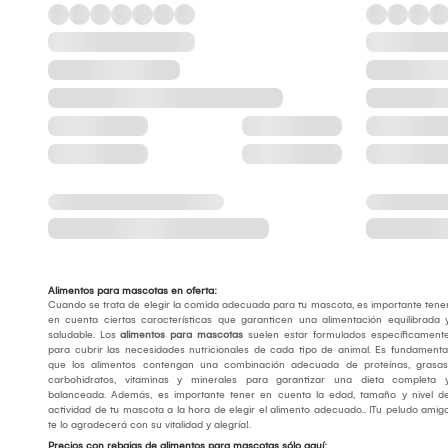
Alimentos para mascotas en oferta:
Cuando se trata de elegir la comida adecuada para tu mascota, es importante tene
en cuenta ciertas características que garanticen una alimentación equilibrada 
saludable. Los
alimentos para mascotas
suelen estar formulados específicament
para cubrir las necesidades nutricionales de cada tipo de animal. Es fundamenta
que los alimentos contengan una combinación adecuada de proteínas, grasas
carbohidratos, vitaminas y minerales para garantizar una dieta completa 
balanceada. Además, es importante tener en cuenta la edad, tamaño y nivel d
actividad de tu mascota a la hora de elegir el alimento adecuado.. ¡Tu peludo amig
te lo agradecerá con su vitalidad y alegría!.
Precios con rebajas de alimentos para mascotas sólo aquí: