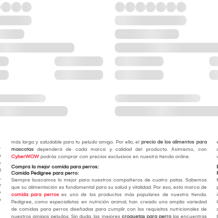
más larga y saludable para tu peludo amigo. Por ello, el
precio de los alimentos para
r
mascotas
dependerá de cada marca y calidad del producto. Asimismo, con
y
CyberWOW
podrás comprar con precios exclusivos en nuestra tienda online.
e
Compra la mejor comida para perros:
l
Comida Pedigree para perro:
,
Siempre buscamos lo mejor para nuestros compañeros de cuatro patas. Sabemos
y
que su alimentación es fundamental para su salud y vitalidad. Por eso, esta marca de
e
comida para perros
es uno de los productos más populares de nuestra tienda.
o
Pedigree, como especialistas en nutrición animal, han creado una amplia variedad
de comidas para perros diseñadas para cumplir con los requisitos nutricionales de
nuestros amigos peludos. Sin duda, las mejores
croquetas para perro
las encuentras