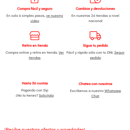
Compra fácil y seguro
Cambios y devoluciones
En solo 6 simples pasos,
ve nuestro
En nuestras 26 tiendas a nivel
video
nacional
Retiro en tienda
Sigue tu pedido
Compra online y retira en tienda.
Ver
Fácil y rápido sólo con tu DNI.
Seguir
tiendas
pedido
Hasta 36 cuotas
Chatea con nosotros
Pagando con Sip
Escríbenos a nuestro
Whatsapp
¿No la tienes?
Solicítala
Chat
¡Recibe nuestras ofertas y novedades!