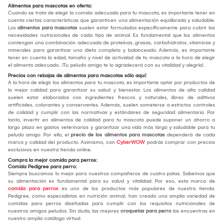
Alimentos para mascotas en oferta:
Cuando se trata de elegir la comida adecuada para tu mascota, es importante tener en
cuenta ciertas características que garanticen una alimentación equilibrada y saludable.
Los
alimentos para mascotas
suelen estar formulados específicamente para cubrir las
necesidades nutricionales de cada tipo de animal. Es fundamental que los alimentos
contengan una combinación adecuada de proteínas, grasas, carbohidratos, vitaminas y
minerales para garantizar una dieta completa y balanceada. Además, es importante
tener en cuenta la edad, tamaño y nivel de actividad de tu mascota a la hora de elegir
el alimento adecuado.. ¡Tu peludo amigo te lo agradecerá con su vitalidad y alegría!.
Precios con rebajas de alimentos para mascotas sólo aquí:
A la hora de elegir los alimentos para tu mascota, es importante optar por productos de
la mejor calidad para garantizar su salud y bienestar. Los alimentos de alta calidad
suelen estar elaborados con ingredientes frescos y naturales, libres de aditivos
artificiales, colorantes y conservantes. Además, suelen someterse a estrictos controles
de calidad y cumplir con las normativas y estándares de seguridad alimentaria. Por
tanto, invertir en alimentos de calidad para tu mascota puede suponer un ahorro a
largo plazo en gastos veterinarios y garantizar una vida más larga y saludable para tu
peludo amigo. Por ello, el
precio de los alimentos para mascotas
dependerá de cada
marca y calidad del producto. Asimismo, con
CyberWOW
podrás comprar con precios
exclusivos en nuestra tienda online.
Compra la mejor comida para perros:
Comida Pedigree para perro:
Siempre buscamos lo mejor para nuestros compañeros de cuatro patas. Sabemos que
su alimentación es fundamental para su salud y vitalidad. Por eso, esta marca de
comida para perros
es uno de los productos más populares de nuestra tienda.
Pedigree, como especialistas en nutrición animal, han creado una amplia variedad de
comidas para perros diseñadas para cumplir con los requisitos nutricionales de
nuestros amigos peludos. Sin duda, las mejores
croquetas para perro
las encuentras en
nuestro amplio catálogo virtual.