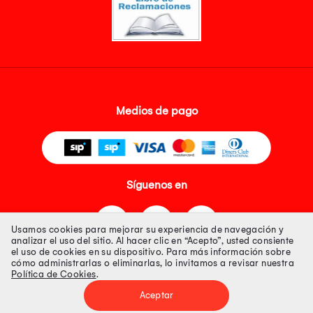
Medios de pago
Síguenos en
Usamos cookies para mejorar su experiencia de navegación y
analizar el uso del sitio. Al hacer clic en “Acepto”, usted consiente
el uso de cookies en su dispositivo. Para más información sobre
cómo administrarlas o eliminarlas, lo invitamos a revisar nuestra
Política de Cookies
.
Tienda 100% Segura
Aceptar
Tiendas Peruanas S.A. R.U.C. Nº 20493020618. Todos los derechos