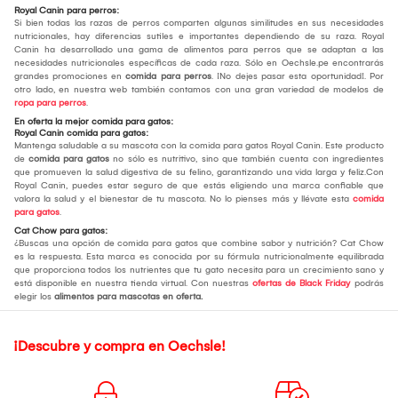
Royal Canin para perros:
Si bien todas las razas de perros comparten algunas similitudes en sus necesidades
nutricionales, hay diferencias sutiles e importantes dependiendo de su raza. Royal
Canin ha desarrollado una gama de alimentos para perros que se adaptan a las
necesidades nutricionales específicas de cada raza. Sólo en Oechsle.pe encontrarás
grandes promociones en
comida para perros
. ¡No dejes pasar esta oportunidad!. Por
otro lado, en nuestra web también contamos con una gran variedad de modelos de
ropa para perros
.
En oferta la mejor comida para gatos:
Royal Canin comida para gatos:
Mantenga saludable a su mascota con la comida para gatos Royal Canin. Este producto
de
comida para gatos
no sólo es nutritivo, sino que también cuenta con ingredientes
que promueven la salud digestiva de su felino, garantizando una vida larga y feliz.Con
Royal Canin, puedes estar seguro de que estás eligiendo una marca confiable que
valora la salud y el bienestar de tu mascota. No lo pienses más y llévate esta
comida
para gatos
.
Cat Chow para gatos:
¿Buscas una opción de comida para gatos que combine sabor y nutrición? Cat Chow
es la respuesta. Esta marca es conocida por su fórmula nutricionalmente equilibrada
que proporciona todos los nutrientes que tu gato necesita para un crecimiento sano y
está disponible en nuestra tienda virtual. Con nuestras
ofertas de Black Friday
podrás
elegir los
alimentos para mascotas en oferta.
¡Descubre y compra en Oechsle!