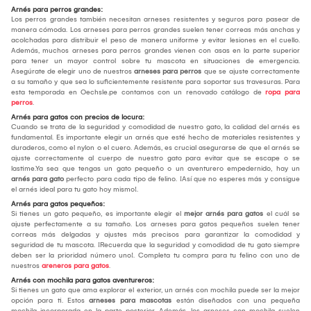
Arnés para perros grandes:
Los perros grandes también necesitan arneses resistentes y seguros para pasear de
manera cómoda. Los arneses para perros grandes suelen tener correas más anchas y
acolchadas para distribuir el peso de manera uniforme y evitar lesiones en el cuello.
Además, muchos arneses para perros grandes vienen con asas en la parte superior
para tener un mayor control sobre tu mascota en situaciones de emergencia.
Asegúrate de elegir uno de nuestros
arneses para perros
que se ajuste correctamente
a su tamaño y que sea lo suficientemente resistente para soportar sus travesuras. Para
esta temporada en Oechsle.pe contamos con un renovado catálogo de
ropa para
perros
.
Arnés para gatos con precios de locura:
Cuando se trata de la seguridad y comodidad de nuestro gato, la calidad del arnés es
fundamental. Es importante elegir un arnés que esté hecho de materiales resistentes y
duraderos, como el nylon o el cuero. Además, es crucial asegurarse de que el arnés se
ajuste correctamente al cuerpo de nuestro gato para evitar que se escape o se
lastime.Ya sea que tengas un gato pequeño o un aventurero empedernido, hay un
arnés para gato
perfecto para cada tipo de felino. ¡Así que no esperes más y consigue
el arnés ideal para tu gato hoy mismo!.
Arnés para gatos pequeños:
Si tienes un gato pequeño, es importante elegir el
mejor arnés
para gatos
el cuál se
ajuste perfectamente a su tamaño. Los arneses para gatos pequeños suelen tener
correas más delgadas y ajustes más precisos para garantizar la comodidad y
seguridad de tu mascota. ¡Recuerda que la seguridad y comodidad de tu gato siempre
deben ser la prioridad número uno!. Completa tu compra para tu felino con uno de
nuestros
areneros para gatos
.
Arnés con mochila para gatos aventureros:
Si tienes un gato que ama explorar el exterior, un arnés con mochila puede ser la mejor
opción para ti. Estos
arneses para mascotas
están diseñados con una pequeña
mochila incorporada en la parte posterior. Además, los arneses con mochila suelen