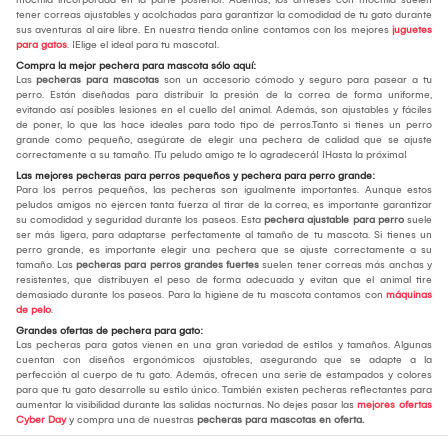
tener correas ajustables y acolchadas para garantizar la comodidad de tu gato durante
sus aventuras al aire libre. En nuestra tienda online contamos con los mejores
juguetes
para gatos
. ¡Elige el ideal para tu mascota!.
Compra la mejor pechera para mascota sólo aquí:
Las
pecheras para mascotas
son un accesorio cómodo y seguro para pasear a tu
perro. Están diseñadas para distribuir la presión de la correa de forma uniforme,
evitando así posibles lesiones en el cuello del animal. Además, son ajustables y fáciles
de poner, lo que las hace ideales para todo tipo de perros.Tanto si tienes un perro
grande como pequeño, asegúrate de elegir una pechera de calidad que se ajuste
correctamente a su tamaño. ¡Tu peludo amigo te lo agradecerá! ¡Hasta la próxima!
Las mejores pecheras para perros pequeños y pechera para perro grande:
Para los perros pequeños, las pecheras son igualmente importantes. Aunque estos
peludos amigos no ejercen tanta fuerza al tirar de la correa, es importante garantizar
su comodidad y seguridad durante los paseos. Esta
pechera ajustable para perro
suele
ser más ligera, para adaptarse perfectamente al tamaño de tu mascota. Si tienes un
perro grande, es importante elegir una pechera que se ajuste correctamente a su
tamaño. Las
pecheras para perros grandes fuertes
suelen tener correas más anchas y
resistentes, que distribuyen el peso de forma adecuada y evitan que el animal tire
demasiado durante los paseos. Para la higiene de tu mascota contamos con
máquinas
de pelo
.
Grandes ofertas de pechera para gato:
Las pecheras para gatos vienen en una gran variedad de estilos y tamaños. Algunas
cuentan con diseños ergonómicos ajustables, asegurando que se adapte a la
perfección al cuerpo de tu gato. Además, ofrecen una serie de estampados y colores
para que tu gato desarrolle su estilo único. También existen pecheras reflectantes para
aumentar la visibilidad durante las salidas nocturnas. No dejes pasar las
mejores ofertas
Cyber Day
y compra una de nuestras
pecheras para mascotas en oferta.