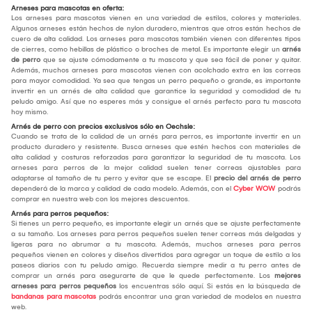
Arneses para mascotas en oferta:
Los arneses para mascotas vienen en una variedad de estilos, colores y materiales.
Algunos arneses están hechos de nylon duradero, mientras que otros están hechos de
cuero de alta calidad. Los arneses para mascotas también vienen con diferentes tipos
de cierres, como hebillas de plástico o broches de metal. Es importante elegir un
arnés
de perro
que se ajuste cómodamente a tu mascota y que sea fácil de poner y quitar.
Además, muchos arneses para mascotas vienen con acolchado extra en las correas
para mayor comodidad. Ya sea que tengas un perro pequeño o grande, es importante
invertir en un arnés de alta calidad que garantice la seguridad y comodidad de tu
peludo amigo. Así que no esperes más y consigue el arnés perfecto para tu mascota
hoy mismo.
Arnés de perro con precios exclusivos sólo en Oechsle:
Cuando se trata de la calidad de un arnés para perros, es importante invertir en un
producto duradero y resistente. Busca arneses que estén hechos con materiales de
alta calidad y costuras reforzadas para garantizar la seguridad de tu mascota. Los
arneses para perros de la mejor calidad suelen tener correas ajustables para
adaptarse al tamaño de tu perro y evitar que se escape. El
precio del arnés de perro
dependerá de la marca y calidad de cada modelo. Además, con el
Cyber WOW
podrás
comprar en nuestra web con los mejores descuentos.
Arnés para perros pequeños:
Si tienes un perro pequeño, es importante elegir un arnés que se ajuste perfectamente
a su tamaño. Los arneses para perros pequeños suelen tener correas más delgadas y
ligeras para no abrumar a tu mascota. Además, muchos arneses para perros
pequeños vienen en colores y diseños divertidos para agregar un toque de estilo a los
paseos diarios con tu peludo amigo. Recuerda siempre medir a tu perro antes de
comprar un arnés para asegurarte de que le quede perfectamente. Los
mejores
arneses para perros pequeños
los encuentras sólo aquí. Si estás en la búsqueda de
bandanas para mascotas
podrás encontrar una gran variedad de modelos en nuestra
web.