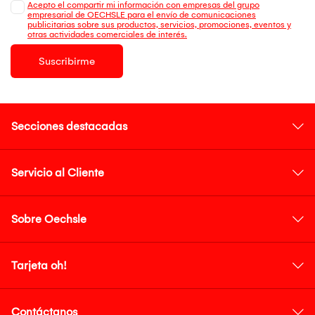
Acepto el compartir mi información con empresas del grupo
empresarial de OECHSLE para el envío de comunicaciones
publicitarias sobre sus productos, servicios, promociones, eventos y
otras actividades comerciales de interés.
Suscribirme
Secciones destacadas
Servicio al Cliente
Sobre Oechsle
Tarjeta oh!
Contáctanos