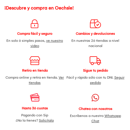
¡Descubre y compra en Oechsle!
Compra fácil y seguro
Cambios y devoluciones
En solo 6 simples pasos,
ve nuestro
En nuestras 26 tiendas a nivel
video
nacional
Retiro en tienda
Sigue tu pedido
Compra online y retira en tienda.
Ver
Fácil y rápido sólo con tu DNI.
Seguir
tiendas
pedido
Hasta 36 cuotas
Chatea con nosotros
Pagando con Sip
Escríbenos a nuestro
Whatsapp
¿No la tienes?
Solicítala
Chat