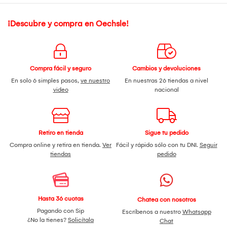
¡Descubre y compra en Oechsle!
Compra fácil y seguro
Cambios y devoluciones
En solo 6 simples pasos,
ve nuestro
En nuestras 26 tiendas a nivel
video
nacional
Retiro en tienda
Sigue tu pedido
Compra online y retira en tienda.
Ver
Fácil y rápido sólo con tu DNI.
Seguir
tiendas
pedido
Hasta 36 cuotas
Chatea con nosotros
Pagando con Sip
Escríbenos a nuestro
Whatsapp
¿No la tienes?
Solicítala
Chat