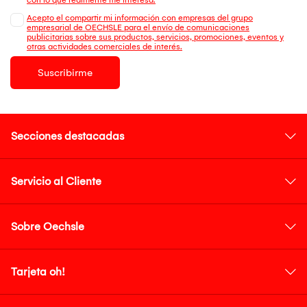
Acepto el compartir mi información con empresas del grupo
empresarial de OECHSLE para el envío de comunicaciones
publicitarias sobre sus productos, servicios, promociones, eventos y
otras actividades comerciales de interés.
Suscribirme
Secciones destacadas
Servicio al Cliente
Sobre Oechsle
Tarjeta oh!