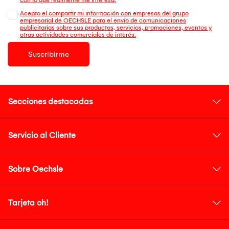
Acepto el compartir mi información con empresas del grupo
empresarial de OECHSLE para el envío de comunicaciones
publicitarias sobre sus productos, servicios, promociones, eventos y
otras actividades comerciales de interés.
Suscribirme
Secciones destacadas
Servicio al Cliente
Sobre Oechsle
Tarjeta oh!