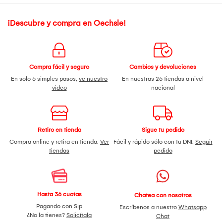
¡Descubre y compra en Oechsle!
Compra fácil y seguro
Cambios y devoluciones
En solo 6 simples pasos,
ve nuestro
En nuestras 26 tiendas a nivel
video
nacional
Retiro en tienda
Sigue tu pedido
Compra online y retira en tienda.
Ver
Fácil y rápido sólo con tu DNI.
Seguir
tiendas
pedido
Hasta 36 cuotas
Chatea con nosotros
Pagando con Sip
Escríbenos a nuestro
Whatsapp
¿No la tienes?
Solicítala
Chat