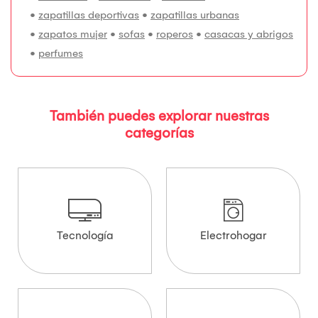
•
zapatillas deportivas
•
zapatillas urbanas
•
zapatos mujer
•
sofas
•
roperos
•
casacas y abrigos
•
perfumes
También puedes explorar nuestras
categorías
Tecnología
Electrohogar