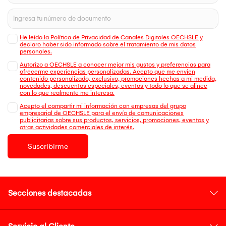
He leído la Política de Privacidad de Canales Digitales OECHSLE y
declaro haber sido informado sobre el tratamiento de mis datos
personales.
Autorizo a OECHSLE a conocer mejor mis gustos y preferencias para
ofrecerme experiencias personalizadas. Acepto que me envien
contenido personalizado, exclusivo, promociones hechas a mi medida,
novedades, descuentos especiales, eventos y todo lo que se alinee
con lo que realmente me interesa.
Acepto el compartir mi información con empresas del grupo
empresarial de OECHSLE para el envío de comunicaciones
publicitarias sobre sus productos, servicios, promociones, eventos y
otras actividades comerciales de interés.
Suscribirme
Secciones destacadas