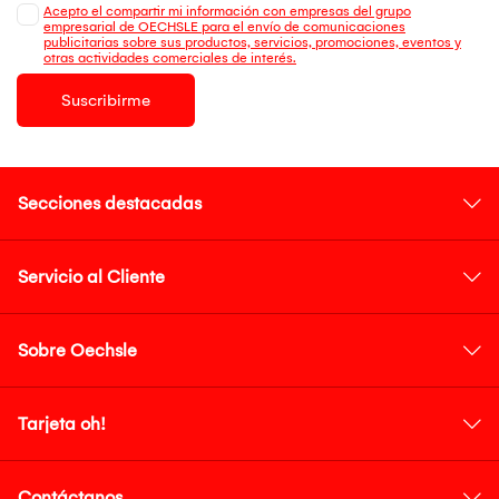
Acepto el compartir mi información con empresas del grupo
empresarial de OECHSLE para el envío de comunicaciones
publicitarias sobre sus productos, servicios, promociones, eventos y
otras actividades comerciales de interés.
Suscribirme
Secciones destacadas
Servicio al Cliente
Sobre Oechsle
Tarjeta oh!
Contáctanos