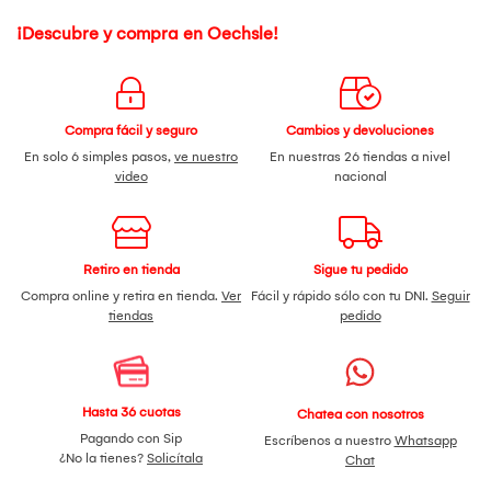
¡Descubre y compra en Oechsle!
Compra fácil y seguro
Cambios y devoluciones
En solo 6 simples pasos,
ve nuestro
En nuestras 26 tiendas a nivel
video
nacional
Retiro en tienda
Sigue tu pedido
Compra online y retira en tienda.
Ver
Fácil y rápido sólo con tu DNI.
Seguir
tiendas
pedido
Hasta 36 cuotas
Chatea con nosotros
Pagando con Sip
Escríbenos a nuestro
Whatsapp
¿No la tienes?
Solicítala
Chat