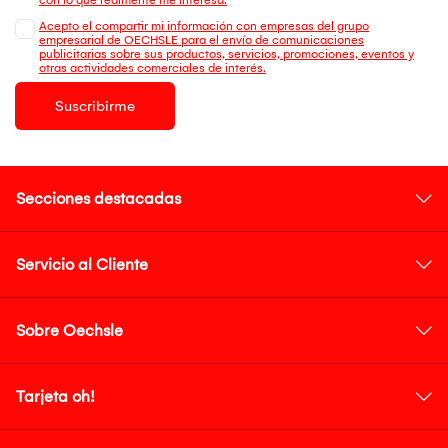
Acepto el compartir mi información con empresas del grupo
empresarial de OECHSLE para el envío de comunicaciones
publicitarias sobre sus productos, servicios, promociones, eventos y
otras actividades comerciales de interés.
Suscribirme
Secciones destacadas
Servicio al Cliente
Sobre Oechsle
Tarjeta oh!