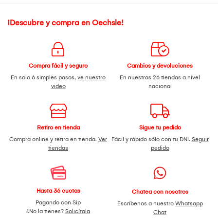
¡Descubre y compra en Oechsle!
Compra fácil y seguro
Cambios y devoluciones
En solo 6 simples pasos,
ve nuestro
En nuestras 26 tiendas a nivel
video
nacional
Retiro en tienda
Sigue tu pedido
Compra online y retira en tienda.
Ver
Fácil y rápido sólo con tu DNI.
Seguir
tiendas
pedido
Hasta 36 cuotas
Chatea con nosotros
Pagando con Sip
Escríbenos a nuestro
Whatsapp
¿No la tienes?
Solicítala
Chat