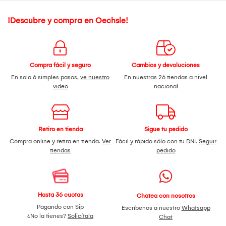
¡Descubre y compra en Oechsle!
Compra fácil y seguro
Cambios y devoluciones
En solo 6 simples pasos,
ve nuestro
En nuestras 26 tiendas a nivel
video
nacional
Retiro en tienda
Sigue tu pedido
Compra online y retira en tienda.
Ver
Fácil y rápido sólo con tu DNI.
Seguir
tiendas
pedido
Hasta 36 cuotas
Chatea con nosotros
Pagando con Sip
Escríbenos a nuestro
Whatsapp
¿No la tienes?
Solicítala
Chat