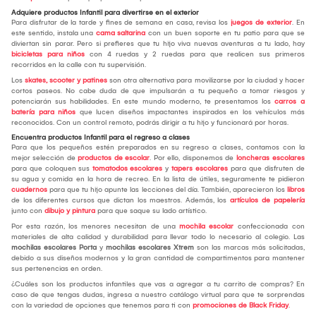
Adquiere productos Infantil para divertirse en el exterior
Para disfrutar de la tarde y fines de semana en casa, revisa los
juegos de exterior
. En
este sentido, instala una
cama saltarina
con un buen soporte en tu patio para que se
diviertan sin parar. Pero si prefieres que tu hijo viva nuevas aventuras a tu lado, hay
bicicletas para niños
con 4 ruedas y 2 ruedas para que realicen sus primeros
recorridos en la calle con tu supervisión.
Los
skates, scooter y patines
son otra alternativa para movilizarse por la ciudad y hacer
cortos paseos. No cabe duda de que impulsarán a tu pequeño a tomar riesgos y
potenciarán sus habilidades. En este mundo moderno, te presentamos los
carros a
batería para niños
que lucen diseños impactantes inspirados en los vehículos más
reconocidos. Con un control remoto, podrás dirigir a tu hijo y funcionará por horas.
Encuentra productos Infantil para el regreso a clases
Para que los pequeños estén preparados en su regreso a clases, contamos con la
mejor selección de
productos de escolar
. Por ello, disponemos de
loncheras escolares
para que coloquen sus
tomatodos escolares
y
tapers escolares
para que disfruten de
su agua y comida en la hora de recreo. En la lista de útiles, seguramente te pidieron
cuadernos
para que tu hijo apunte las lecciones del día. También, aparecieron los
libros
de los diferentes cursos que dictan los maestros. Además, los
artículos de papelería
junto con
dibujo y pintura
para que saque su lado artístico.
Por esta razón, los menores necesitan de una
mochila escolar
confeccionada con
materiales de alta calidad y durabilidad para llevar todo lo necesario al colegio. Las
mochilas escolares Porta
y
mochilas escolares Xtrem
son las marcas más solicitadas,
debido a sus diseños modernos y la gran cantidad de compartimentos para mantener
sus pertenencias en orden.
¿Cuáles son los productos infantiles que vas a agregar a tu carrito de compras? En
caso de que tengas dudas, ingresa a nuestro catálogo virtual para que te sorprendas
con la variedad de opciones que tenemos para ti con
promociones de Black Friday
.