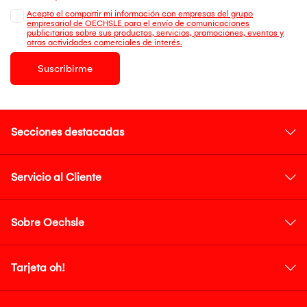
Acepto el compartir mi información con empresas del grupo
empresarial de OECHSLE para el envío de comunicaciones
publicitarias sobre sus productos, servicios, promociones, eventos y
otras actividades comerciales de interés.
Suscribirme
Secciones destacadas
Servicio al Cliente
Sobre Oechsle
Tarjeta oh!