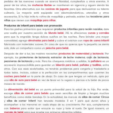
pedidos de las menores cuando se acerca Navidad, cumpleaños u otros eventos. A
pesar de los años, las
muñecas Barbie
se mantienen en vigencia y siguen siendo las
favoritas. Otra alternativa, son las
cocinas de juguete
para que demuestran su talento
culinario. La mayoría está equipada con electrodomésticos, utensilios y otros
accesorios. Si tu hija imita tu rutina de maquillaje y peinado, existen los
tocadores para
niñas
que vienen con
maquillaje para niñas
.
Productos de Infantil para bebés con promoción
Para los padres primerizos que requieren
productos infantiles para recién nacidos
, date
una vuelta por nuestra sección de
Mundo bebé
. Allí, te ofrecemos
cunas y corrales
para que tu engreído tenga dulces sueños en las noches. Para brindar una mayor
comodidad, agrega
almohadas para bebé
y cubre el colchón con
ropa de cama infantil
fabricada con materiales suaves. En caso de que no quieras que tu pequeño se sienta
solo, dale un compañero como un
peluche para bebé
.
Después de dar a luz, las madres necesitan
productos de maternidad y lactancia
. Por
ejemplo, los
protectores de lactancia
,
extractor de leche materna
,
cojín de lactancia
,
pezoneras de lactancia
y más. Para los chequeos médicos o salidas, la
pañalera
es un
accesorio imprescindible para guardar un
biberón para bebé
,
pañales y toallitas
, entre
otros. Con sus asas acolchadas, no tendrás problemas para cargarla y trasladarla a
todos lados. Incluso, calzan a la perfección en los compartimentos que cuentan los
coches para bebé
en la parte de abajo. En caso de que tengas un vehículo, opta por
una
silla de auto para bebé
en vez de llevar en tu regazo o piernas a tu bebé de pocos
meses de nacido.
La
alimentación del bebé
es un punto primordial para la salud de tu hijo. Por ende,
escoge
sillas de comer para bebés
que sean sencillas de limpiar y tengan muchos
beneficios como doble bandeja. En la actualidad, las marcas de
sillas de comer Circus
y
sillas de comer Infanti
han lanzado modelos 3 en 1 para que duren años y
acompañen a los menores en cada etapa de su crecimiento. Por eso, complementa
con
baberos
para evitar que ensucie su ropa y bote al suelo. De igual manera, un
menaje de bebé
para que pruebe sus primeros alimentos sólidos.