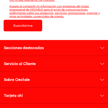
Acepto el compartir mi información con empresas del grupo
empresarial de OECHSLE para el envío de comunicaciones
publicitarias sobre sus productos, servicios, promociones, eventos y
otras actividades comerciales de interés.
Suscribirme
Secciones destacadas
Servicio al Cliente
Sobre Oechsle
Tarjeta oh!