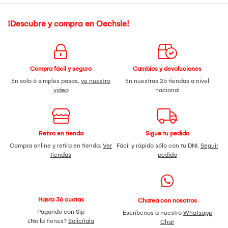
¡Descubre y compra en Oechsle!
Compra fácil y seguro
Cambios y devoluciones
En solo 6 simples pasos,
ve nuestro
En nuestras 26 tiendas a nivel
video
nacional
Retiro en tienda
Sigue tu pedido
Compra online y retira en tienda.
Ver
Fácil y rápido sólo con tu DNI.
Seguir
tiendas
pedido
Hasta 36 cuotas
Chatea con nosotros
Pagando con Sip
Escríbenos a nuestro
Whatsapp
¿No la tienes?
Solicítala
Chat