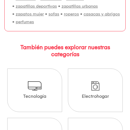
•
zapatillas deportivas
•
zapatillas urbanas
•
zapatos mujer
•
sofas
•
roperos
•
casacas y abrigos
•
perfumes
También puedes explorar nuestras
categorías
Tecnología
Electrohogar