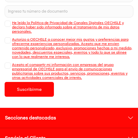
He leído la Política de Privacidad de Canales Digitales OECHSLE y
declaro haber sido informado sobre el tratamiento de mis datos
personales.
Autorizo a OECHSLE a conocer mejor mis gustos y preferencias para
ofrecerme experiencias personalizadas. Acepto que me envien
contenido personalizado, exclusivo, promociones hechas a mi medida,
novedades, descuentos especiales, eventos y todo lo que se alinee
con lo que realmente me interesa.
Acepto el compartir mi información con empresas del grupo
empresarial de OECHSLE para el envío de comunicaciones
publicitarias sobre sus productos, servicios, promociones, eventos y
otras actividades comerciales de interés.
Suscribirme
Secciones destacadas