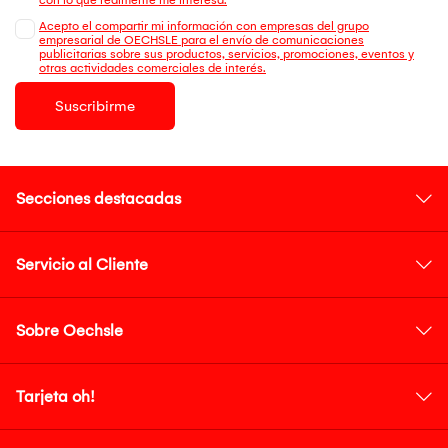
Acepto el compartir mi información con empresas del grupo
empresarial de OECHSLE para el envío de comunicaciones
publicitarias sobre sus productos, servicios, promociones, eventos y
otras actividades comerciales de interés.
Suscribirme
Secciones destacadas
Servicio al Cliente
Sobre Oechsle
Tarjeta oh!