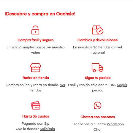
¡Descubre y compra en Oechsle!
Compra fácil y seguro
Cambios y devoluciones
En solo 6 simples pasos,
ve nuestro
En nuestras 26 tiendas a nivel
video
nacional
Retiro en tienda
Sigue tu pedido
Compra online y retira en tienda.
Ver
Fácil y rápido sólo con tu DNI.
Seguir
tiendas
pedido
Hasta 36 cuotas
Chatea con nosotros
Pagando con Sip
Escríbenos a nuestro
Whatsapp
¿No la tienes?
Solicítala
Chat