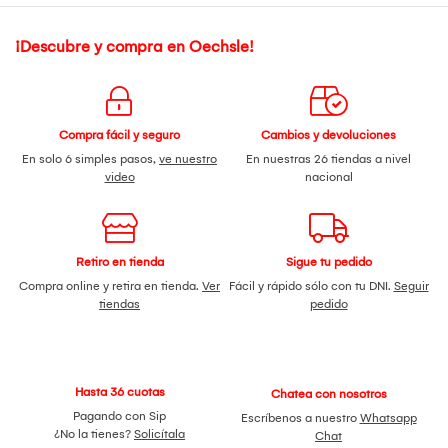
¡Descubre y compra en Oechsle!
Compra fácil y seguro
Cambios y devoluciones
En solo 6 simples pasos,
ve nuestro
En nuestras 26 tiendas a nivel
video
nacional
Retiro en tienda
Sigue tu pedido
Compra online y retira en tienda.
Ver
Fácil y rápido sólo con tu DNI.
Seguir
tiendas
pedido
Hasta 36 cuotas
Chatea con nosotros
Pagando con Sip
Escríbenos a nuestro
Whatsapp
¿No la tienes?
Solicítala
Chat