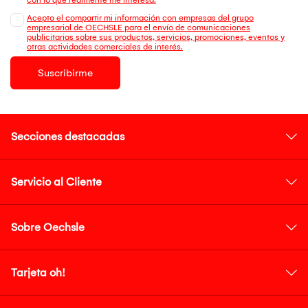
Acepto el compartir mi información con empresas del grupo
empresarial de OECHSLE para el envío de comunicaciones
publicitarias sobre sus productos, servicios, promociones, eventos y
otras actividades comerciales de interés.
Suscribirme
Secciones destacadas
Servicio al Cliente
Sobre Oechsle
Tarjeta oh!