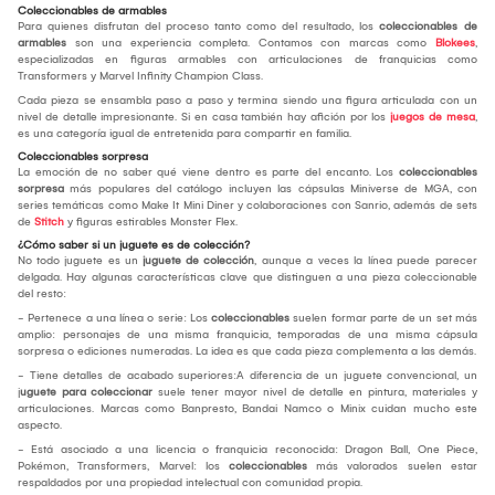
Coleccionables de armables
Para quienes disfrutan del proceso tanto como del resultado, los
coleccionables de
armables
son una experiencia completa. Contamos con marcas como
Blokees
,
especializadas en figuras armables con articulaciones de franquicias como
Transformers y Marvel Infinity Champion Class.
Cada pieza se ensambla paso a paso y termina siendo una figura articulada con un
nivel de detalle impresionante. Si en casa también hay afición por los
juegos de mesa
,
es una categoría igual de entretenida para compartir en familia.
Coleccionables sorpresa
La emoción de no saber qué viene dentro es parte del encanto. Los
coleccionables
sorpresa
más populares del catálogo incluyen las cápsulas Miniverse de MGA, con
series temáticas como Make It Mini Diner y colaboraciones con Sanrio, además de sets
de
Stitch
y figuras estirables Monster Flex.
¿Cómo saber si un juguete es de colección?
No todo juguete es un
juguete de colección
, aunque a veces la línea puede parecer
delgada. Hay algunas características clave que distinguen a una pieza coleccionable
del resto:
- Pertenece a una línea o serie: Los
coleccionables
suelen formar parte de un set más
amplio: personajes de una misma franquicia, temporadas de una misma cápsula
sorpresa o ediciones numeradas. La idea es que cada pieza complementa a las demás.
- Tiene detalles de acabado superiores:A diferencia de un juguete convencional, un
j
uguete para coleccionar
suele tener mayor nivel de detalle en pintura, materiales y
articulaciones. Marcas como Banpresto, Bandai Namco o Minix cuidan mucho este
aspecto.
- Está asociado a una licencia o franquicia reconocida: Dragon Ball, One Piece,
Pokémon, Transformers, Marvel: los
coleccionables
más valorados suelen estar
respaldados por una propiedad intelectual con comunidad propia.