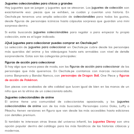
Juguetes coleccionables para chicos y grandes
Hay juguetes que se juegan y juguetes que se atesoran. Los
juguetes de colección
son
exactamente eso: piezas que se exhiben, se cuidan y cuentan una historia. En
Oechsle.pe tenemos una amplia selección de
coleccionables
para todos los gustos,
desde figuras de personajes icónicos hasta cápsulas sorpresa que guardan una mini
sorpresa dentro.
Si estás buscando
juguetes coleccionables
para regalar o para empezar tu propia
colección, este es el lugar indicado.
¿Qué juguetes para coleccionar puedes comprar en Oechsle.pe?
La selección de
juguetes para coleccionar
en Oechsle.pe cubre desde los personajes
más queridos del anime y los videojuegos hasta sets armables con nivel de detalle
sorprendente. Estas son las categorías principales:
Figuras de acción para coleccionar
Si hay algo que nunca pasa de moda, son las
figuras de acción para coleccionar
de los
personajes que más queremos. En Oechsle.pe contamos con marcas reconocidas
como Banpresto y Bandai Namco, con
personajes de Dragon Ball
, One Piece y
figuras
de acción de Pokémon
.
Son piezas con acabados de alta calidad que lucen igual de bien en las manos de un
niño que en la vitrina de un coleccionista adulto.
Juguetes coleccionables de anime
El anime tiene una comunidad de coleccionistas apasionada, y los
juguetes
coleccionables de anime
son de los más buscados. Personajes como Goku, Luffy o
Pikachu tienen versiones en figura que van desde las más accesibles hasta ediciones
con detalles premium.
Si también te interesan otras líneas del universo infantil, los
juguetes Disney
son otra
opción popular dentro del catálogo para los más fanáticos de las historias clásicas y
modernas.