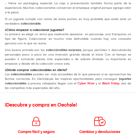
- Viene en packaging especial: La caja o presentación también forma parte de la
experiencia. Muchos coleccionistas conservan el empaque original porque agrega valor
a la pieza.
Si un juguete cumple con varios de estos puntos, es muy probable que estés ante un
verdadero
coleccionable
.
¿Cómo empezar a coleccionar juguetes?
Lo primero es elegir un tema que realmente apasione: un personaje, una franquicia, un
tipo de figura. Coleccionar es mucho más disfrutable cuando hay una conexión
genuina con lo que se reúne.
Una buena entrada son los
coleccionables sorpresa
, porque permiten ir descubriendo
personajes poco a poco sin una inversión grande desde el inicio. Con el tiempo se
pueden ir sumando piezas más especiales o de edición limitada. Lo importante es
empezar, y desde ahí la colección crece sola.
¿Dónde comprar coleccionables en oferta?
Los
coleccionables
pueden ser más accesibles de lo que parecen si se aprovechan las
fechas correctas. En Oechsle.pe, las mejores oportunidades para conseguir
juguetes
coleccionables
a precios rebajados llegan con el
Cyber Wow
y el
Black Friday
, dos de
las campañas más esperadas del año.
¡Descubre y compra en Oechsle!
Compra fácil y seguro
Cambios y devoluciones