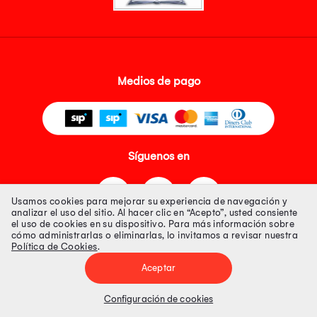
Medios de pago
Síguenos en
Usamos cookies para mejorar su experiencia de navegación y
analizar el uso del sitio. Al hacer clic en “Acepto”, usted consiente
el uso de cookies en su dispositivo. Para más información sobre
cómo administrarlas o eliminarlas, lo invitamos a revisar nuestra
Política de Cookies
.
Tienda 100% Segura
Aceptar
Tiendas Peruanas S.A. R.U.C. Nº 20493020618. Todos los derechos
reservados. Av. Aviación 2405 Piso 3, San Borja
Configuración de cookies
Precios disponibles solo en www.oechsle.pe. Precios online publicados
pueden incluir descuento adicional. Precios sujetos a variaciones sin